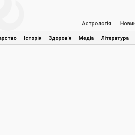
Астрологія
Нови
арство
Історія
Здоров'я
Медіа
Література