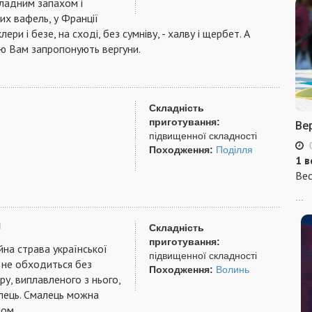
ладним запахом і
х вафель, у Франції
ери і безе, на сході, без сумніву, - халву і щербет. А
чаю Вам запропонують вергуни.
Складність
приготування:
Ве
підвищенної складності
Походження:
Поділля
1 в
Вес
...
и
Складність
приготування:
йна страва української
підвищенної складності
о не обходиться без
Походження:
Волинь
ру, виплавленого з нього,
лець. Смалець можна
ом.