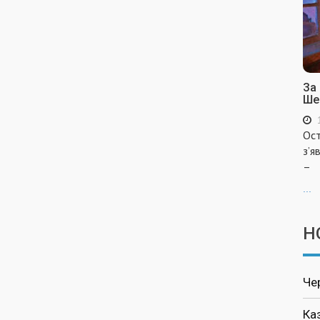
За
Ше
Ост
з’я
–
...
Н
Че
Ка