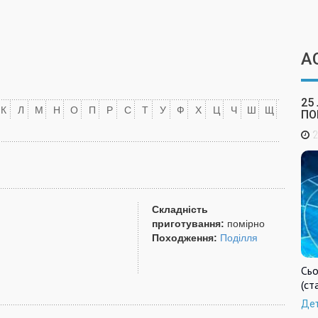
А
25
К
Л
М
Н
О
П
Р
С
Т
У
Ф
Х
Ц
Ч
Ш
Щ
ПО
2
Складність
приготування:
помірно
Походження:
Поділля
Сьо
(ст
Де