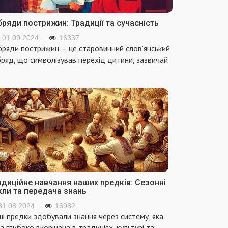
ряди пострижин: Традиції та сучасність
01.09.2024
16337
ряди пострижин — це старовинний слов'янський
ряд, що символізував перехід дитини, зазвичай
адиційне навчання наших предків: Сезонні
кли та передача знань
31.08.2024
16982
і предки здобували знання через систему, яка
а глибоко вкорінена в традиціях, культурі та