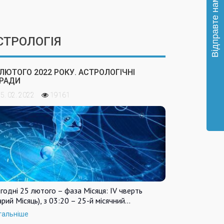
СТРОЛОГІЯ
 ЛЮТОГО 2022 РОКУ. АСТРОЛОГІЧНІ
РАДИ
5. 02. 2022
19161
годні 25 лютого – фаза Місяця: IV чверть
арий Місяць), з 03:20 – 25-й місячний…
тальніше