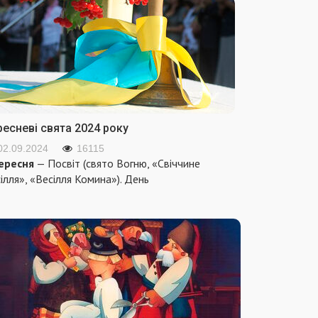
ресневі свята 2024 року
02.09.2024
16115
ересня
— Посвіт (свято Вогню, «Свіччине
ілля», «Весілля Комина»). День