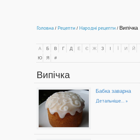
Головна
Рецепти
Народні рецепти
Випічка
/
/
/
А
Б
В
Г
Д
Е
Є
Ж
З
І
Ї
И
Й
Ю
Я
#
Випічка
Бабка заварна
Детальніше...