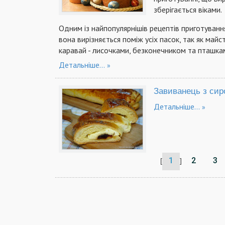
зберігається віками.
Одним із найпопулярнішів рецептів приготування
вона вирізняється поміж усіх пасок, так як майс
каравай - лисочками, безконечником та пташка
Детальніше...
Завиванець з си
Детальніше...
1
2
3
[
]