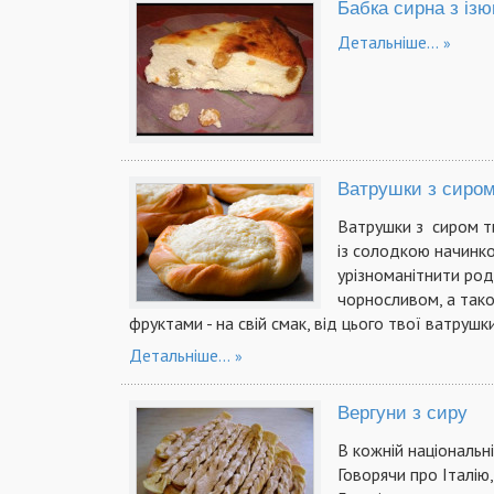
Бабка сирна з із
Детальніше...
Ватрушки з сиро
Ватрушки з сиром т
із солодкою начинк
урізноманітнити род
чорносливом, а так
фруктами - на свій смак, від цього твої ватрушк
Детальніше...
Вергуни з сиру
В кожній національні
Говорячи про Італію,