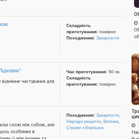
Об
лом
Складність
Об
приготування:
помірно
об
Походження:
Закарпаття
...
Підковки"
Час приготування:
50 хв.
Складність
це відмінне частування для
приготування:
помірно
Тр
Походження:
Закарпаття
,
ци
Народні рецепти
,
Випічка
,
аски схожі між собою, але
Страви з борошна
 щось особливе в
Наш
ізняє її між іншими та
бул