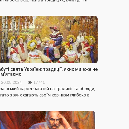
буті свята України: традиції, яких ми вже не
ам'ятаємо
20.08.2024
17741
раїнський народ багатий на традиції та обряди,
гато з яких сягають своїм корінням глибоко в