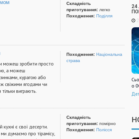
юмом
Складність
24
приготування:
легко
ПО
Походження:
Поділля
2
м
Походження:
Національна
страва
и можеш зробити просто
ою, а можеш
зинками, курагою або
Сьо
ож свіжими ягодами чи
о 0
и тільки виграють.
Де
Складність
Н
приготування:
помірно
й кухні є свої десерти.
Походження:
Полісся
 ми думаємо про тірамісу,