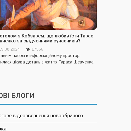
 столом з Кобзарем: що любив їсти Тарас
вченко за свідченнями сучасників?
19.08.2024
17566
аннім часом в інформаційному просторі
вилася цікава деталь з життя Тараса Шевченка
ОВІ БЛОГИ
ргове відеозвернення новообраного
зка