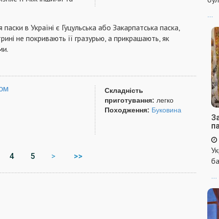
...
 паски в Україні є Гуцульська або Закарпатська паска,
трині не покривають її гразурью, а прикрашають, як
ми.
ром
Складність
приготування:
легко
Походження:
Буковина
За
п
Ук
4
5
>
>>
ба
...