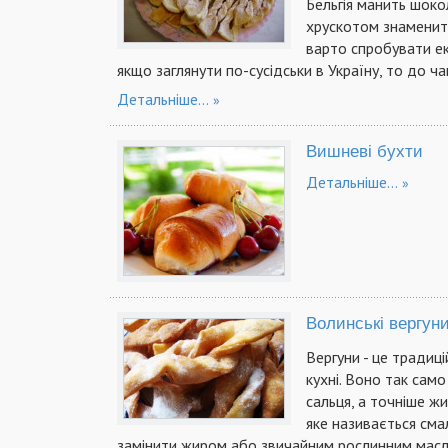
Бельгія манить шоко
хрускотом знаменити
варто спробувати екл
якщо заглянути по-сусідськи в Україну, то до 
Детальніше...
Вишневі бухти
Детальніше...
Волинські вергун
Вергуни - це традиці
кухні. Воно так сам
сальця, а точніше жи
яке називається сма
замінити жиром або звичайним рослинним масл