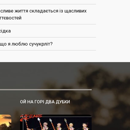
сливе життя складається із щасливих
ттєвостей
сідка
 що я люблю сучукрліт?
ОЙ НА ГОРІ ДВА ДУБКИ