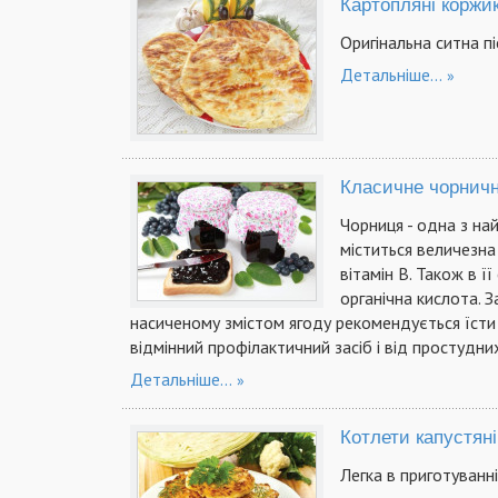
Картопляні коржи
Оригінальна ситна пі
Детальніше...
Класичне чорничн
Чорниця - одна з най
міститься величезна 
вітамін В. Також в її
органічна кислота. 
насиченому змістом ягоду рекомендується їсти 
відмінний профілактичний засіб і від простудн
Детальніше...
Котлети капустяні
Легка в приготуванн