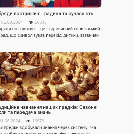
ряди пострижин: Традиції та сучасність
01.09.2024
16336
ряди пострижин — це старовинний слов'янський
ряд, що символізував перехід дитини, зазвичай
адиційне навчання наших предків: Сезонні
кли та передача знань
31.08.2024
16979
і предки здобували знання через систему, яка
а глибоко вкорінена в традиціях, культурі та