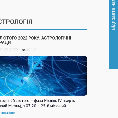
СТРОЛОГІЯ
 ЛЮТОГО 2022 РОКУ. АСТРОЛОГІЧНІ
РАДИ
5. 02. 2022
19160
годні 25 лютого – фаза Місяця: IV чверть
арий Місяць), з 03:20 – 25-й місячний…
тальніше