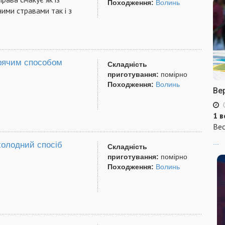
Походження:
Волинь
ними стравами так і з
арячим способом
Складність
приготування:
помірно
Походження:
Волинь
Ве
1 в
Вес
...
холодний спосіб
Складність
приготування:
помірно
Походження:
Волинь