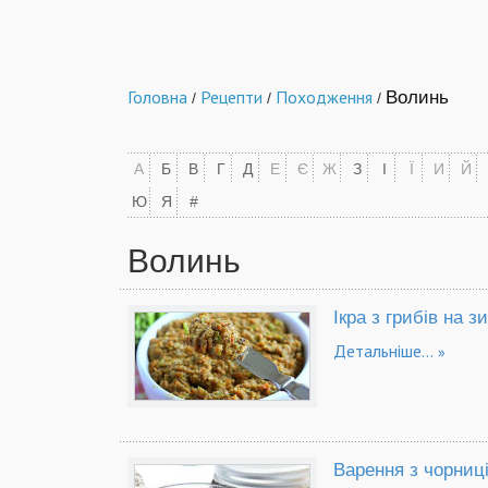
Головна
Рецепти
Походження
Волинь
/
/
/
А
Б
В
Г
Д
Е
Є
Ж
З
І
Ї
И
Й
Ю
Я
#
Волинь
Ікра з грибів на з
Детальніше...
Варення з чорниц