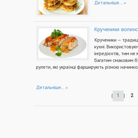
Детальніше...
Крученики волинс
Крученики — традиц
кухні. Використовуюч
інгредієнтів, тим н
багатим смаковим бу
рулети, які українці фарширують різною начинко
Детальніше...
1
2
[
]