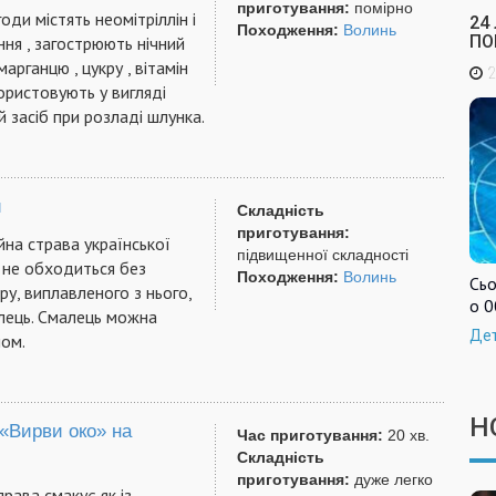
приготування:
помірно
годи містять неомітріллін і
24
Походження:
Волинь
ПО
ння , загострюють нічний
 марганцю , цукру , вітамін
2
користовують у вигляді
ий засіб при розладі шлунка.
и
Складність
приготування:
йна страва української
підвищенної складності
о не обходиться без
Походження:
Волинь
Сьо
ру, виплавленого з нього,
о 0
лець. Смалець можна
Де
ом.
Н
«Вирви око» на
Час приготування:
20 хв.
Складність
приготування:
дуже легко
рава смакує як із