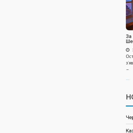
За
Ше
Ост
з’я
–
...
Н
Че
Ка