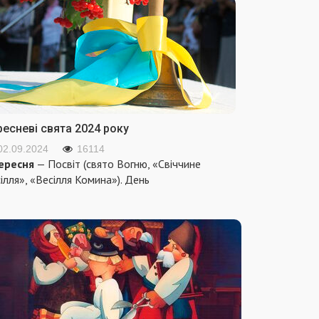
ресневі свята 2024 року
02.09.2024
16114
ересня
— Посвіт (свято Вогню, «Свіччине
ілля», «Весілля Комина»). День