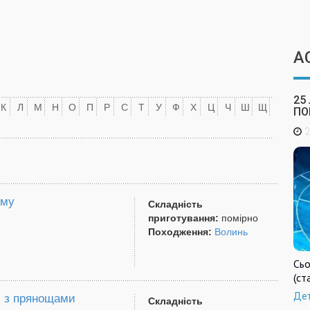
А
25
К
Л
М
Н
О
П
Р
С
Т
У
Ф
Х
Ц
Ч
Ш
Щ
ПО
2
иму
Складність
приготування:
помірно
Походження:
Волинь
Сьо
(ст
Де
і з прянощами
Складність