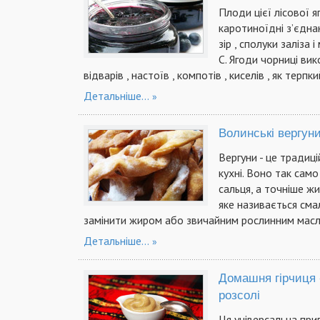
Плоди цієї лісової я
каротиноїдні з’єдна
зір , сполуки заліза і
С. Ягоди чорниці ви
відварів , настоїв , компотів , киселів , як терпк
Детальніше...
Волинські вергун
Вергуни - це традиці
кухні. Воно так сам
сальця, а точніше жи
яке називається сма
замінити жиром або звичайним рослинним масл
Детальніше...
Домашня гірчиця 
розсолі
Ця універсальна прип