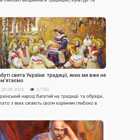
буті свята України: традиції, яких ми вже не
ам'ятаємо
20.08.2024
17740
раїнський народ багатий на традиції та обряди,
гато з яких сягають своїм корінням глибоко в