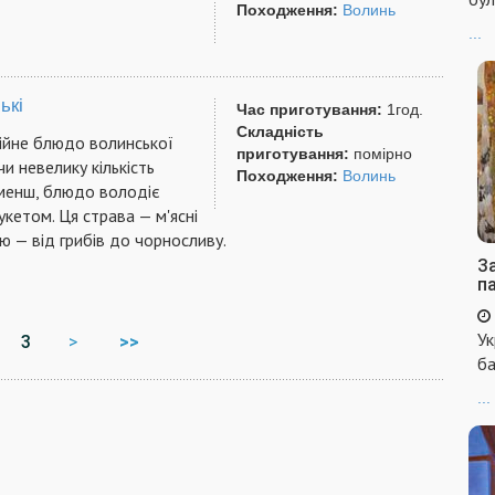
Походження:
Волинь
...
ькі
Час приготування:
1год.
Складність
ійне блюдо волинської
приготування:
помірно
и невелику кількість
Походження:
Волинь
е менш, блюдо володіє
кетом. Ця страва — м'ясні
ю — від грибів до чорносливу.
За
п
Ук
3
>
>>
ба
...