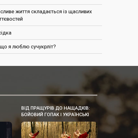
сливе життя складається із щасливих
ттєвостей
сідка
 що я люблю сучукрліт?
ВІД ПРАЩУРІВ ДО НАЩАДКІВ:
БОЙОВИЙ ГОПАК І УКРАЇНСЬКІ
ТАНЦІ