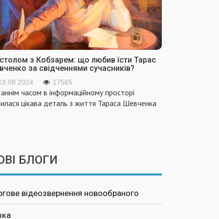
 столом з Кобзарем: що любив їсти Тарас
вченко за свідченнями сучасників?
19.08.2024
17565
аннім часом в інформаційному просторі
вилася цікава деталь з життя Тараса Шевченка
ОВІ БЛОГИ
ргове відеозвернення новообраного
зка