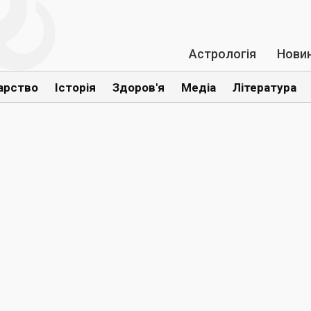
Астрологія
Нови
арство
Історія
Здоров'я
Медіа
Література