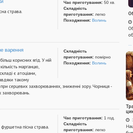
ки
Час приготування:
50 хв.
Складність
сна страва.
Об
приготування:
легко
Походження:
Волинь
Об
об
...
е варення
Складність
приготування:
помірно
більш корисних ягід. У ній
Походження:
Волинь
кількість марганцю,
 складі є атоціани,
Завдяки такому
при серцевих захворюваннях, зниженні зору. Чорниця -
их захворювань.
Тр
ци
Час приготування:
1 год.
Складність
Наш
і фуршетна пісна страва.
приготування:
легко
бул