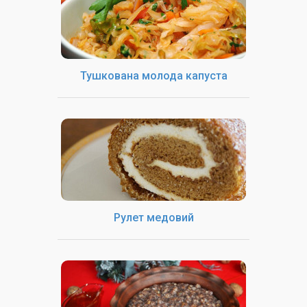
Тушкована молода капуста
Рулет медовий