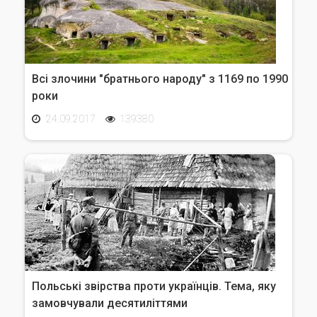
Всі злочини "братнього народу" з 1169 по 1990
роки
24.09.2017
139380
Польські звірства проти українців. Тема, яку
замовчували десятиліттями