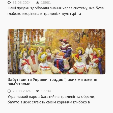
31.08.2024
16961
Наші предки здобували знання через систему, яка була
глибоко вкорінена в традиціях, культурі та
...
Забуті свята України: традиції, яких ми вже не
пам'ятаємо
20.08.2024
17734
Український народ багатий на традиції та обряди,
багато з яких сягають своїм корінням глибоко в
...