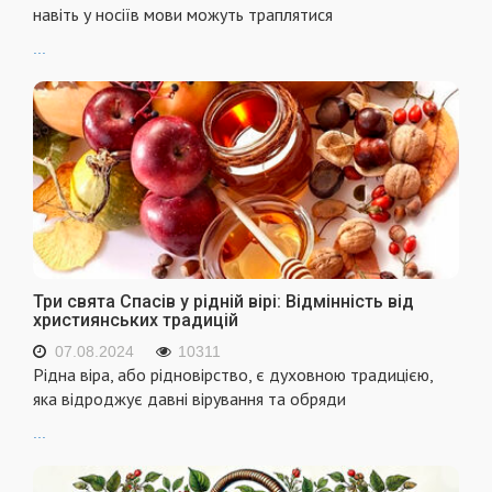
навіть у носіїв мови можуть траплятися
...
Три свята Спасів у рідній вірі: Відмінність від
християнських традицій
07.08.2024
10311
Рідна віра, або рідновірство, є духовною традицією,
яка відроджує давні вірування та обряди
...