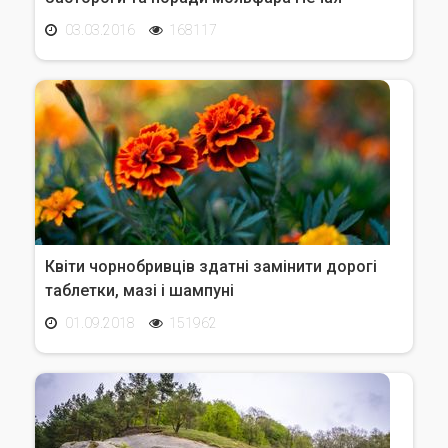
03.03.2016
168117
Квіти чорнобривців здатні замінити дорогі
таблетки, мазі і шампуні
01.09.2018
151962