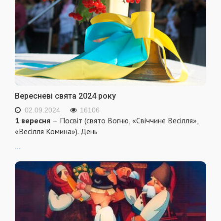
Вересневі свята 2024 року
02.09.2024
16106
1 вересня
— Посвіт (свято Вогню, «Свіччине Весілля»,
«Весілля Комина»). День
...