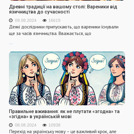
Древні традиції на вашому столі: Вареники від
язичництва до сучасності
09.08.2024
16619
Деякі дослідники припускають, що вареники існували
ще за часів язичництва. Вважається, що
...
Правильне вживання: як не плутати «згодна» та
«згідна» в українській мові
08.08.2024
10938
Перехід на українську мову – це важливий крок, але