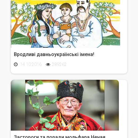
Вродливі давньоукраїнські імена!
14.10.2016
289262
Застороги та поради мольфара Нечая