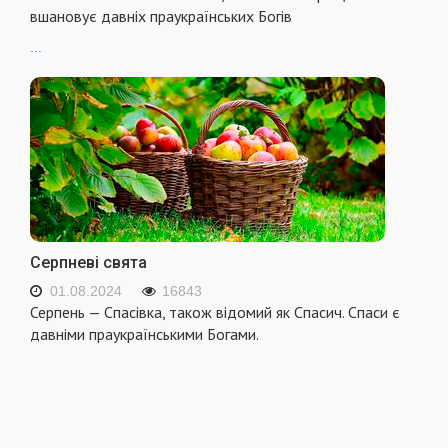
вшановує давніх праукраїнських Богів
...
Серпневі свята
01.08.2024
16843
Серпень — Спасівка, також відомий як Спасич. Спаси є
давніми праукраїнськими Богами.