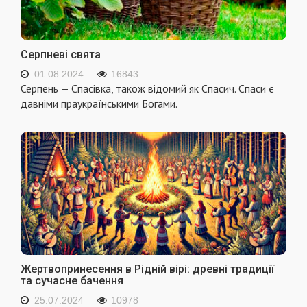
Серпневі свята
01.08.2024
16843
Серпень — Спасівка, також відомий як Спасич. Спаси є
давніми праукраїнськими Богами.
Жертвопринесення в Рідній вірі: древні традиції
та сучасне бачення
25.07.2024
10978