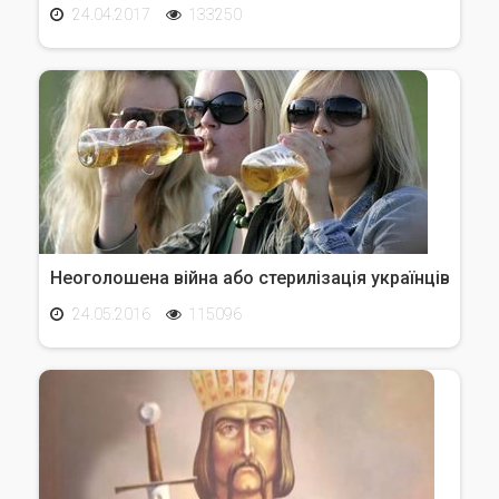
24.04.2017
133250
Неоголошена війна або стерилізація українців
24.05.2016
115096