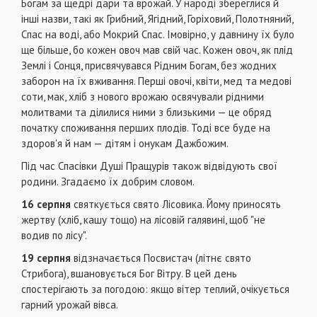
Богам за щедрі дари та врожай. У народі збереглися й
інші назви, такі як Грибний, Ягідний, Горіховий, Полотняний,
Спас на воді, або Мокрий Спас. Імовірно, у давнину їх було
ще більше, бо кожен овоч мав свій час. Кожен овоч, як плід
Землі і Сонця, присвячувався Рідним Богам, без жодних
заборон на їх вживання. Перші овочі, квіти, мед та медові
соти, мак, хліб з нового врожаю освячували рідними
молитвами та ділилися ними з близькими — це обряд
початку споживання перших плодів. Тоді все буде на
здоров'я й нам — дітям і онукам Дажбожим.
Під час Спасівки Душі Пращурів також відвідують свої
родини. Згадаємо їх добрим словом.
16 серпня
святкується свято Лісовика. Йому приносять
жертву (хліб, кашу тощо) на лісовій галявині, щоб "не
водив по лісу".
19 серпня
відзначається Посвистач (літнє свято
Стрибога), вшановується Бог Вітру. В цей день
спостерігають за погодою: якщо вітер теплий, очікується
гарний урожай вівса.