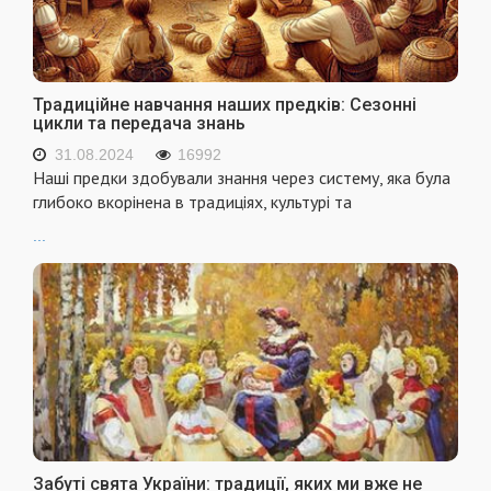
Традиційне навчання наших предків: Сезонні
цикли та передача знань
31.08.2024
16992
Наші предки здобували знання через систему, яка була
глибоко вкорінена в традиціях, культурі та
...
Забуті свята України: традиції, яких ми вже не