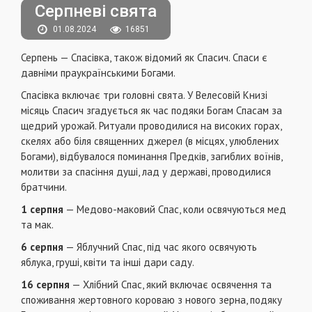
Серпневі свята
01.08.2024
16851
Серпень — Спасівка, також відомий як Спасич. Спаси є
давніми праукраїнськими Богами.
Спасівка включає три головні свята. У Велесовій Книзі
місяць Спасич згадується як час подяки Богам Спасам за
щедрий урожай. Ритуали проводилися на високих горах,
скелях або біля священних джерел (в місцях, улюблених
Богами), відбувалося поминання Предків, загиблих воїнів,
молитви за спасіння душі, лад у державі, проводилися
братчини.
1 серпня
— Медово-маковий Спас, коли освячуються мед
та мак.
6 серпня
— Яблучний Спас, під час якого освячують
яблука, груші, квіти та інші дари саду.
16 серпня
— Хлібний Спас, який включає освячення та
споживання жертовного короваю з нового зерна, подяку