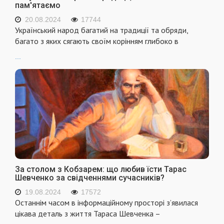
пам'ятаємо
20.08.2024
17744
Український народ багатий на традиції та обряди,
багато з яких сягають своїм корінням глибоко в
...
За столом з Кобзарем: що любив їсти Тарас
Шевченко за свідченнями сучасників?
19.08.2024
17572
Останнім часом в інформаційному просторі з’явилася
цікава деталь з життя Тараса Шевченка –