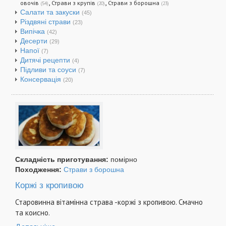
,
,
овочів
Страви з крупів
Страви з борошна
(54)
(20)
(23)
Салати та закуски
(45)
Різдвяні страви
(23)
Випічка
(42)
Десерти
(29)
Напої
(7)
Дитячі рецепти
(4)
Підливи та соуси
(7)
Консервація
(20)
Складність приготування:
помірно
Походження:
Страви з борошна
Коржі з кропивою
Старовинна вітамінна страва -коржі з кропивою. Смачно
та коисно.