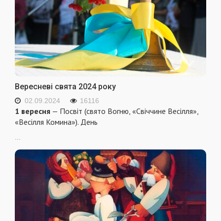
Вересневі свята 2024 року
02.09.2024
16116
1 вересня
— Посвіт (свято Вогню, «Свіччине Весілля»,
«Весілля Комина»). День
...