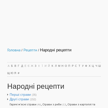
Головна
Рецепти
Народні рецепти
/
/
А
Б
В
Г
Д
Е
Є
Ж
З
І
Ї
И
Й
К
Л
М
Н
О
П
Р
С
Т
У
Ф
Х
Ц
Ч
Ш
Щ
Ю
Я
#
Народні рецепти
Перші страви
(35)
Другі страви
(152)
,
,
Гарячі м'ясні страви
Страви з риби
Страви з картоплі та
(46)
(12)