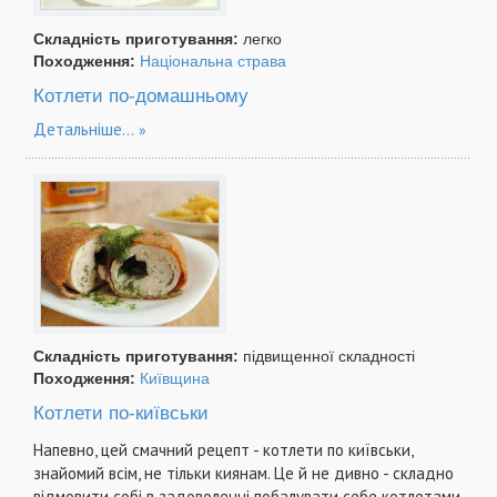
Складність приготування:
легко
Походження:
Національна страва
Котлети по-домашньому
Детальніше...
Складність приготування:
підвищенної складності
Походження:
Київщина
Котлети по-київськи
Напевно, цей смачний рецепт - котлети по київськи,
знайомий всім, не тільки киянам. Це й не дивно - складно
відмовити собі в задоволенні побалувати себе котлетами,