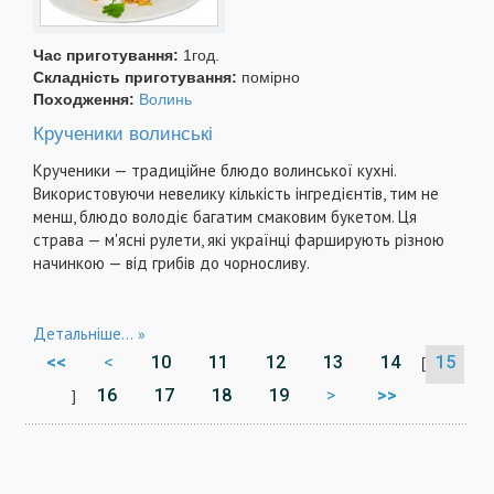
Час приготування:
1год.
Складність приготування:
помірно
Походження:
Волинь
Крученики волинські
Крученики — традиційне блюдо волинської кухні.
Використовуючи невелику кількість інгредієнтів, тим не
менш, блюдо володіє багатим смаковим букетом. Ця
страва — м'ясні рулети, які українці фарширують різною
начинкою — від грибів до чорносливу.
Детальніше...
<<
<
10
11
12
13
14
15
[
16
17
18
19
>
>>
]