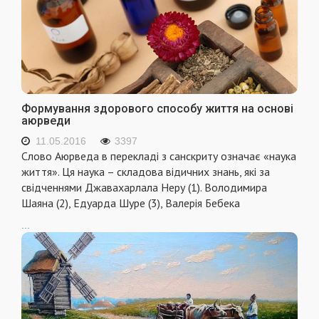
Формування здорового способу життя на основі
аюрведи
11.05.2016
3397
Слово Аюрведа в перекладi з санскриту означає «наука
життя». Ця наука – складова вiдичних знань, якi за
свiдченнями Джавахарлала Неру (1). Володимира
Шаяна (2), Едуарда Шуре (3), Валерiя Бебека
...