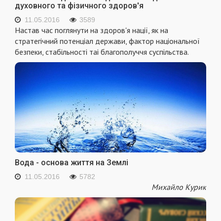
духовного та фізичного здоров'я
11.05.2016
3589
Настав час поглянути на здоров'я нацiї, як на
стратегiчний потенцiал держави, фактор нацiональної
безпеки, стабiльностi таi благополуччя суспiльства.
Вода - основа життя на Землі
11.05.2016
5782
Михайло Курик