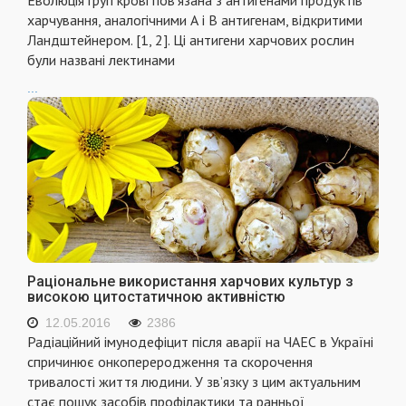
харчування, аналогiчними А i В антигенам, вiдкритими
Ландштейнером. [1, 2]. Цi антигени харчових рослин
були названi лектинами
...
Раціональне використання харчових культур з
високою цитостатичною активністю
12.05.2016
2386
Радiацiйний iмунодефiцит пiсля аварiї на ЧАЕС в Українi
спричинює онкопереродження та скорочення
тривалостi життя людини. У зв’язку з цим актуальним
стає пошук засобiв профiлактики та ранньої