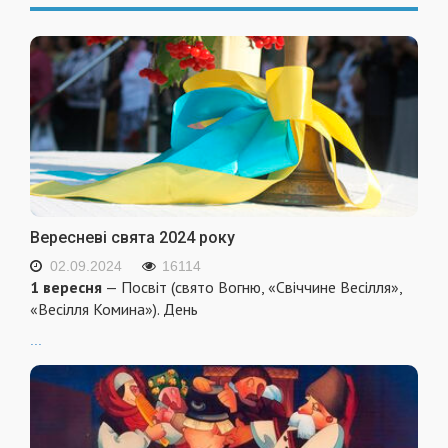
Вересневі свята 2024 року
02.09.2024
16114
1 вересня
— Посвіт (свято Вогню, «Свіччине Весілля»,
«Весілля Комина»). День
...