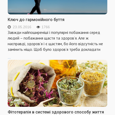
Ключ до гармонійного буття
23.05.2016
1766
Завжди найпоширенiшi i популярнi побажання серед
людей – побажання щастя та здоров’я. Але ж
насправдi, здоров’я i є щастям, бо його вiдсутнiсть не
замiнить нiщо. Щоб було здоров’я треба докладати
...
Фітотерапія в системі здорового способу життя