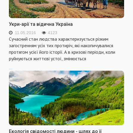
Укри-арії та відична Україна
11.05.2016
4123
Сучасний стан людства характеризується рiзким
загостренням усiх тих протирiч, якi накопичувалися
протягом усiєї його iсторiї. А в кризовi перiоди, коли
руйнуються життєвi устої, змiнюється
...
Екологія свідомості людини - шлях до її