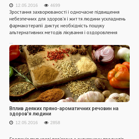
12.05.2016
4699
Зростання захворюваностi i одночасне пiдвищення
небезпечних для здоров'я i життя людини ускладнень
фармакотерапiї диктує необхiднiсть пошуку
альтернативних методiв лiкування i оздоровлення
...
Вплив деяких пряно-ароматичних речовин на
здоров'я людини
12.05.2016
2858
Еволюцiя груп кровi пов'язана з антигенами продуктiв