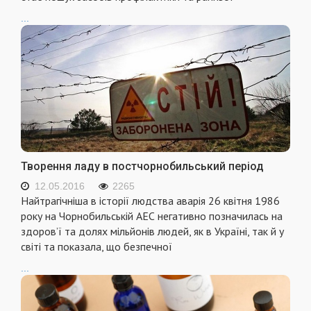
...
Творення ладу в постчорнобильський період
12.05.2016
2265
Найтрагiчнiша в iсторiї людства аварiя 26 квiтня 1986
року на Чорнобильськiй АЕС негативно позначилась на
здоров’ї та долях мiльйонiв людей, як в Українi, так й у
свiтi та показала, що безпечної
...