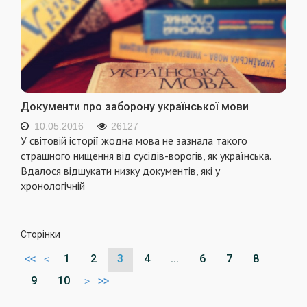
Документи про заборону української мови
10.05.2016
26127
У свiтовiй iсторiї жодна мова не зазнала такого
страшного нищення вiд сусiдiв-ворогiв, як українська.
Вдалося вiдшукати низку документiв, якi у
хронологiчнiй
...
Сторінки
1
2
3
4
...
6
7
8
<<
<
9
10
>
>>