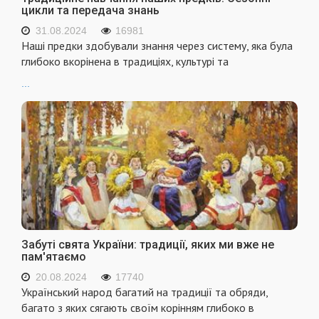
цикли та передача знань
31.08.2024
16981
Наші предки здобували знання через систему, яка була
глибоко вкорінена в традиціях, культурі та
...
Забуті свята України: традиції, яких ми вже не
пам'ятаємо
20.08.2024
17740
Український народ багатий на традиції та обряди,
багато з яких сягають своїм корінням глибоко в