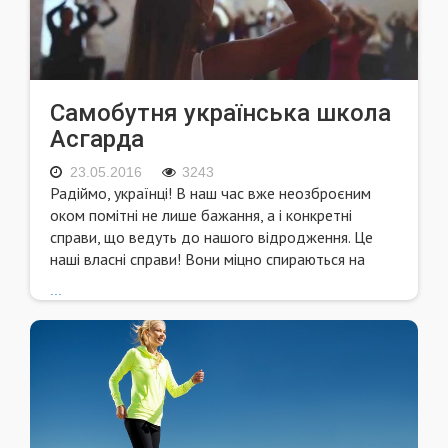
Самобутня українська школа
Асгарда
23.05.2016
3243
Радiймо, українцi! В наш час вже неозброєним
оком помiтнi не лише бажання, а i конкретнi
справи, що ведуть до нашого вiдродження. Це
нашi власнi справи! Вони мiцно спираються на
...