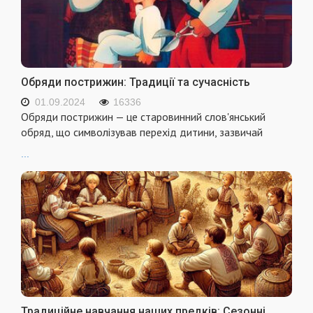
Обряди пострижин: Традиції та сучасність
01.09.2024
16336
Обряди пострижин — це старовинний слов'янський
обряд, що символізував перехід дитини, зазвичай
...
Традиційне навчання наших предків: Сезонні