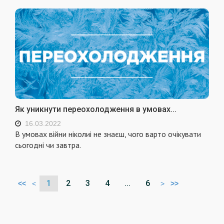
Як уникнути переохолодження в умовах...
16.03.2022
В умовах війни ніколиі не знаєш, чого варто очікувати
сьогодні чи завтра.
1
2
3
4
...
6
<<
<
>
>>