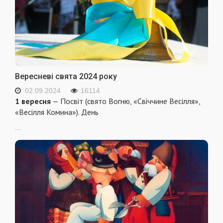
Вересневі свята 2024 року
02.09.2024
16114
1 вересня
— Посвіт (свято Вогню, «Свіччине Весілля»,
«Весілля Комина»). День
...