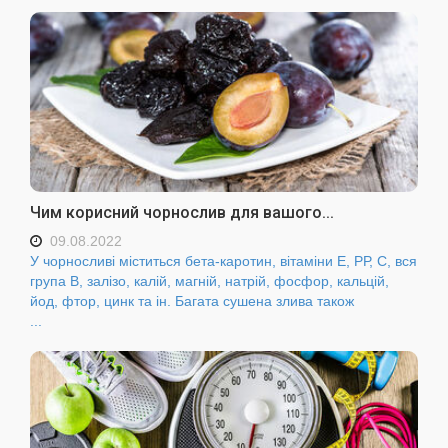
Чим корисний чорнослив для вашого...
09.08.2022
У чорносливі міститься бета-каротин, вітаміни Е, РР, С, вся
група В, залізо, калій, магній, натрій, фосфор, кальцій,
йод, фтор, цинк та ін. Багата сушена злива також
...