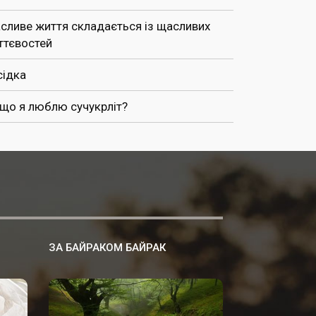
сливе життя складається із щасливих
ттєвостей
сідка
 що я люблю сучукрліт?
ЗА БАЙРАКОМ БАЙРАК