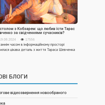
 столом з Кобзарем: що любив їсти Тарас
вченко за свідченнями сучасників?
19.08.2024
17556
аннім часом в інформаційному просторі
вилася цікава деталь з життя Тараса Шевченка
ОВІ БЛОГИ
ргове відеозвернення новообраного
зка