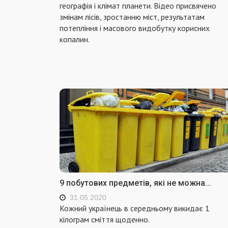
географія і клімат планети. Відео присвячено
змінам лісів, зростанню міст, результатам
потепління і масового видобутку корисних
копалин.
9 побутових предметів, які не можна...
31.05.2020
Кожний українець в середньому викидає 1
кілограм сміття щоденно.