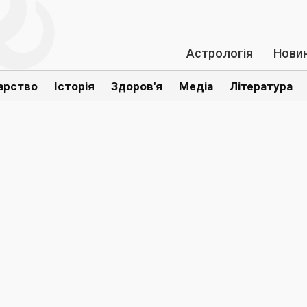
Астрологія
Нови
арство
Історія
Здоров'я
Медіа
Література