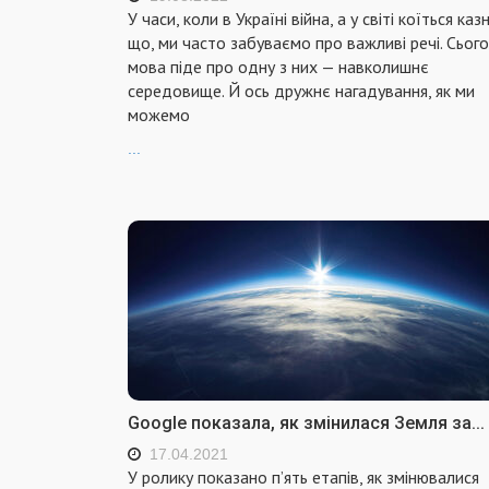
У часи, коли в Україні війна, а у світі коїться каз
що, ми часто забуваємо про важливі речі. Сього
мова піде про одну з них — навколишнє
середовище. Й ось дружнє нагадування, як ми
можемо
...
Google показала, як змінилася Земля за...
17.04.2021
У ролику показано п’ять етапів, як змінювалися