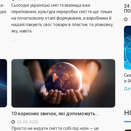
на-
Сьогодні українські сміттєзвалища вже
24
ПО
дні
переповнені, культура переробки сміття ще тільки
на початковому етапі формування, а виробники й
2
надалі пакують свої товари в пластик та упаковку,
яку, навіть
...
Сьо
о 0
Де
Н
10 корисних звичок, які допоможуть...
01.09.2020
Просто не кидати сміття собі під ноги — це