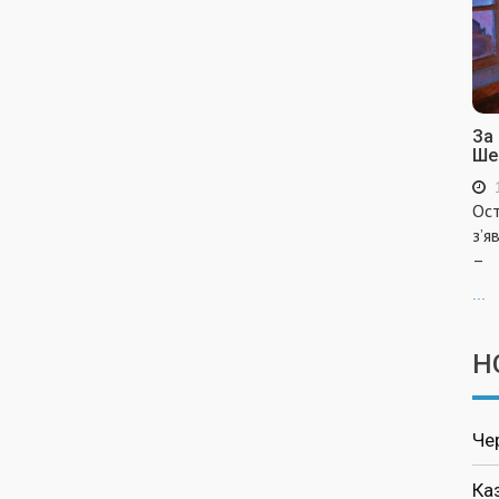
За
Ше
Ост
з’я
–
...
Н
Че
Ка