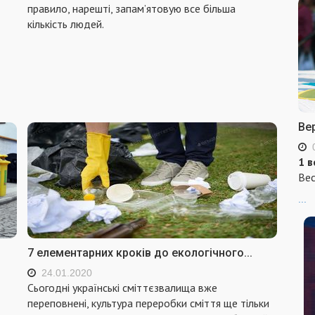
правило, нарешті, запам’ятовую все більша
кількість людей.
Ве
1 в
Вес
...
7 елементарних кроків до екологічного...
24.01.2020
Сьогодні українські сміттєзвалища вже
переповнені, культура переробки сміття ще тільки