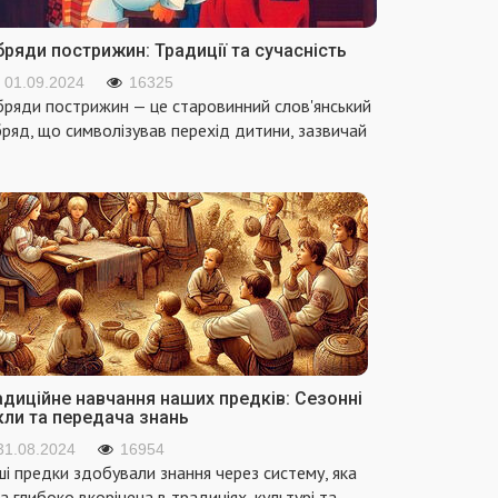
ряди пострижин: Традиції та сучасність
01.09.2024
16325
ряди пострижин — це старовинний слов'янський
ряд, що символізував перехід дитини, зазвичай
адиційне навчання наших предків: Сезонні
кли та передача знань
31.08.2024
16954
і предки здобували знання через систему, яка
а глибоко вкорінена в традиціях, культурі та