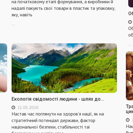
на початковому етапі формування, а виробники й
надалі пакують свої товари в пластик та упаковку,
Об
яку, навіть
...
Об
об
...
Екологія свідомості людини - шлях до...
Тр
11.05.2016
ци
Настав час поглянути на здоров'я нацiї, як на
стратегiчний потенцiал держави, фактор
Наш
нацiональної безпеки, стабiльностi таi
бул