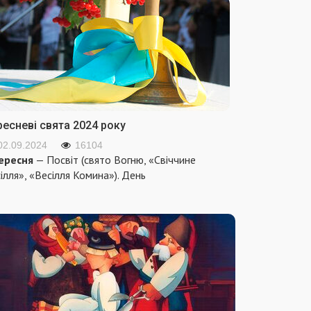
ресневі свята 2024 року
02.09.2024
16104
ересня
— Посвіт (свято Вогню, «Свіччине
ілля», «Весілля Комина»). День