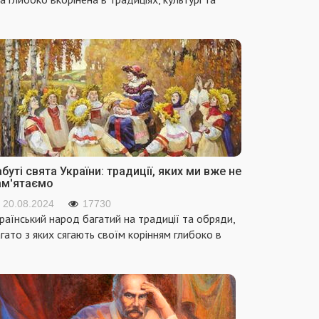
буті свята України: традиції, яких ми вже не
ам'ятаємо
20.08.2024
17730
раїнський народ багатий на традиції та обряди,
гато з яких сягають своїм корінням глибоко в