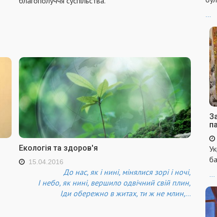
благополуччя суспiльства.
...
За
п
Екологія та здоров'я
Ук
ба
15.04.2016
До нас, як і нині, мінялися зорі і ночі,
...
І небо, як нині, вершило одвічний свій плин,
Іди обережно в житах, ти ж не млин,
...