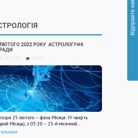
СТРОЛОГІЯ
 ЛЮТОГО 2022 РОКУ. АСТРОЛОГІЧНІ
РАДИ
5. 02. 2022
19153
годні 25 лютого – фаза Місяця: IV чверть
арий Місяць), з 03:20 – 25-й місячний…
тальніше