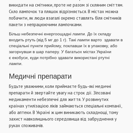
викидати на смітники, проте не разом зі скляним сміттям.
Скло лампочок та пляшок відрізняється. В містах можна
побачити, як люди взагалі окремо ставлять біля смітників
пакети з непрацюючими лампочками.
Більш небезпечні енергоощадні лампи. До їх складу
входить ртуть (від 5 мг до 1 г). Такі лампи варто здавати в
спеціальні пункти прийому, поклавши їх в упаковку, або
загорнувши в шар паперу. У багатьох містах України
є екобуси, куди потрібно здавати використані ртутні
лампи.
Медичні препарати
Будьте уважними, коли приймаєте будь-які медичні
препарати й звертайте увагу на строк дії. Зіпсовані
медикаменти небезпечні для життя. У розвинутих
країнах утилізацією ліків займаються спеціальні компанії,
або аптеки. В Україні ж цим виникають складнощі, тому
захист навколишнього середовища від забруднення у
руках споживачів.