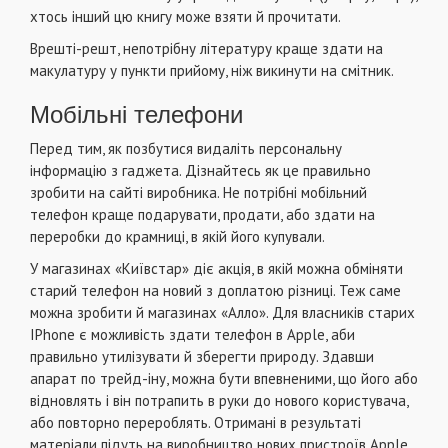
хтось інший цю книгу може взяти й прочитати.
Врешті-решт, непотрібну літературу краще здати на
макулатуру у пункти прийому, ніж викинути на смітник.
Мобільні телефони
Перед тим, як позбутися видаліть персональну
інформацію з гаджета. Дізнайтесь як це правильно
зробити на сайті виробника. Не потрібні мобільний
телефон краще подарувати, продати, або здати на
переробки до крамниці, в якій його купували.
У магазинах «Київстар» діє акція, в якій можна обміняти
старий телефон на новий з доплатою різниці. Теж саме
можна зробити й магазинах «Алло». Для власників старих
IPhone є можливість здати телефон в Apple, аби
правильно утилізувати й зберегти природу. Здавши
апарат по трейд-іну, можна бути впевненими, що його або
відновлять і він потрапить в руки до нового користувача,
або повторно перероблять. Отримані в результаті
матеріали підуть на виробництво нових пристроїв Apple.