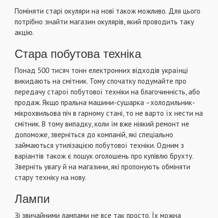
Поміняти старі окуляри на нові також можливо. Для цього
потрібно знайти магазин окулярів, який проводить таку
акцію.
Стара побутова техніка
Понад 500 тисяч тонн електронних відходів українці
викидають на смітник. Тому спочатку подумайте про
передачу старої побутової техніки на благочинність, або
продаж. Якщо пральна машини-сушарка –холодильник-
мікрохвильова піч в гарному стані, то не варто їх нести на
смітник. В тому випадку, коли їм вже ніякий ремонт не
допоможе, зверніться до компаній, які спеціально
займаються утилізацією побутової техніки. Одним з
варіантів також є пошук оголошень про купівлю брухту.
Зверніть увагу й на магазини, які пропонують обміняти
стару техніку на нову.
Лампи
Зі звичайними лампами не все так просто. Їх можна