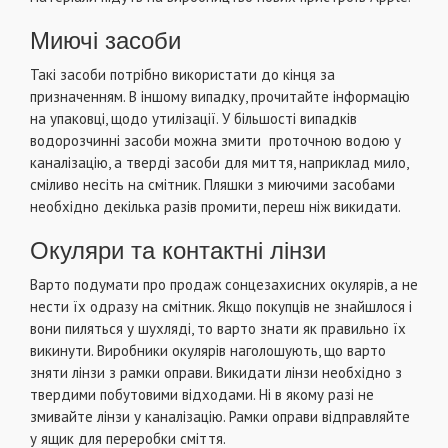
Миючі засоби
Такі засоби потрібно використати до кінця за
призначенням. В іншому випадку, прочитайте інформацію
на упаковці, щодо утилізації. У більшості випадків
водорозчинні засоби можна змити проточною водою у
каналізацію, а тверді засоби для миття, наприклад мило,
сміливо несіть на смітник. Пляшки з миючими засобами
необхідно декілька разів промити, переш ніж викидати.
Окуляри та контактні лінзи
Варто подумати про продаж сонцезахисних окулярів, а не
нести їх одразу на смітник. Якщо покупців не знайшлося і
вони пиляться у шухляді, то варто знати як правильно їх
викинути. Виробники окулярів наголошують, що варто
зняти лінзи з рамки оправи. Викидати лінзи необхідно з
твердими побутовими відходами. Ні в якому разі не
змивайте лінзи у каналізацію. Рамки оправи відправляйте
у ящик для переробки сміття.