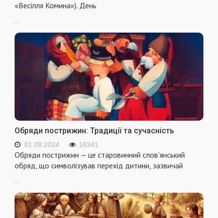
«Весілля Комина»). День
...
Обряди пострижин: Традиції та сучасність
01.09.2024
16341
Обряди пострижин — це старовинний слов'янський
обряд, що символізував перехід дитини, зазвичай
...