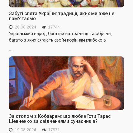
Забуті свята України: традиції, яких ми вже не
пам'ятаємо
20.08.2024
17744
Український народ багатий на традиції та обряди,
багато з яких сягають своїм корінням глибоко в
...
За столом з Кобзарем: що любив їсти Тарас
Шевченко за свідченнями сучасників?
19.08.2024
17571