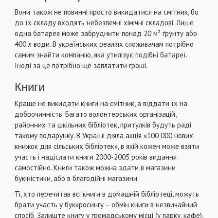
Вони також не повинні просто викидатися на смітник, бо
до їх складу входять небезпечні хімічні складові. Лише
одна батарея може забруднити понад 20 м² ґрунту або
400 л води. В українських реаліях споживачам потрібно
самим знайти компанію, яка утилізує подібні батареї.
Іноді за це потрібно ще заплатити гроші.
Книги
Краще не викидати книги на смітник, а віддати їх на
доброчинність. Багато волонтерських організацій,
районних та шкільних бібліотек, притулків будуть раді
такому подарунку. В Україні діяла акція «100 000 нових
книжок для сільських бібліотек», в якій кожен може взяти
участь і надіслати книги 2000-2005 років видання
самостійно. Книги також можна здати в магазини
букіністики, або в благодійні магазини.
Ті, хто перечитав всі книги в домашній бібліотеці, можуть
брати участь у буккросингу – обмін книги в незвичайний
спосіб. Залиште книгу у громадському місці (у парку, кафе),