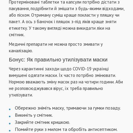
Протерміновані таблетки та капсули потрібно дістати з
пакування, подрібнити й змішати з будь-якими відходами,
або піском. Отриману суміш краще покласти у пляшку чи
пакет. А ось з баночок і пляшок з-під ліків краще зняти
етикетку. У такому вигляді можна викидати ліки на
смітник.
Медичні препарати не можна просто змивати у
каналізацію.
Бонус: Як правильно утилізувати маски
Через карантинні заходи щодо COVID-19 українці
вимушені одягати маски. Їх часто потрібно змінювати.
Нормою вважають зміну масок раз на чотири години. Аби
не розповсюджувався вірус, їх треба правильно
утилізувати.
Обережно зніміть маску, тримаючи за гумки позаду.
Викиніть у смітник.
Закрийте смітник кришкою.
Помийте руки з милом та обробіть антисептиком.