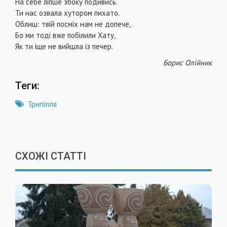
На себе ліпше збоку подивись.
Ти нас озвала хутором пихато.
Облиш: твій посміх нам не допече,
Бо ми тоді вже побілили Хату,
Як ти іще не вийшла із печер.
Борис Олійник
Теги:
Трипілля
СХОЖІ СТАТТІ