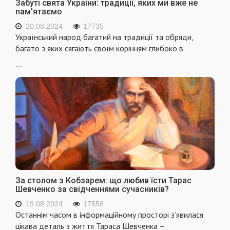
Забуті свята України: традиції, яких ми вже не
пам'ятаємо
20.08.2024
17735
Український народ багатий на традиції та обряди,
багато з яких сягають своїм корінням глибоко в
...
За столом з Кобзарем: що любив їсти Тарас
Шевченко за свідченнями сучасників?
19.08.2024
17558
Останнім часом в інформаційному просторі з’явилася
цікава деталь з життя Тараса Шевченка –