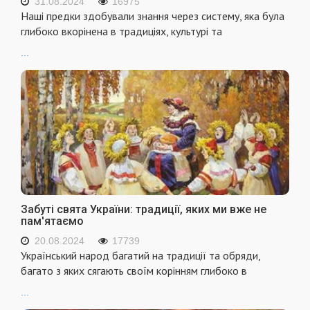
31.08.2024
16975
Наші предки здобували знання через систему, яка була
глибоко вкорінена в традиціях, культурі та
...
Забуті свята України: традиції, яких ми вже не
пам'ятаємо
20.08.2024
17739
Український народ багатий на традиції та обряди,
багато з яких сягають своїм корінням глибоко в
...