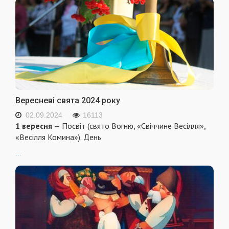
Вересневі свята 2024 року
02.09.2024
16113
1 вересня
— Посвіт (свято Вогню, «Свіччине Весілля»,
«Весілля Комина»). День
...