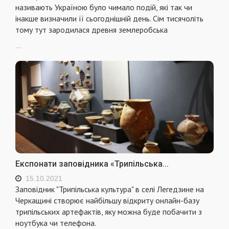
називають Україною було чимало подій, які так чи
інакше визначили її сьогоднішній день. Сім тисячоліть
тому тут зародилася древня землеробська
...
Експонати заповідника «Трипільська...
15.10.2021
Заповідник "Трипільська культура" в селі Легедзине на
Черкащині створює найбільшу відкриту онлайн-базу
трипільських артефактів, яку можна буде побачити з
ноутбука чи телефона.