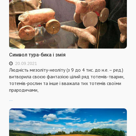
Символ тура-бика і змія
20.09.2021
Людність мезоліту-неоліту (з 9 до 4 тис. до н.е. – ред.)
витворила своєю фантазією цілий ряд тотемів-тварин,
тотемів-рослин та інше і вважала тих тотемів своїми
прародичами,
...