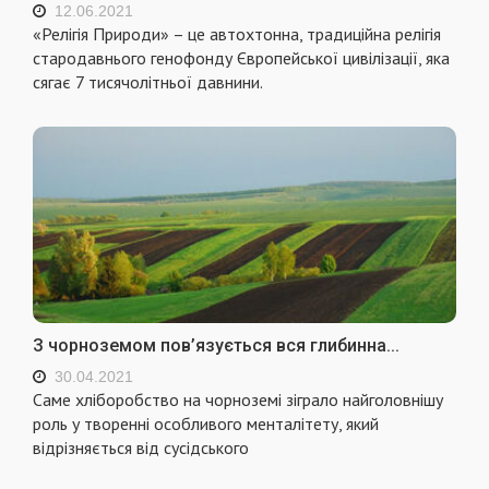
12.06.2021
«Релігія Природи» – це автохтонна, традиційна релігія
стародавнього генофонду Європейської цивілізації, яка
сягає 7 тисячолітньої давнини.
З чорноземом пов’язується вся глибинна...
30.04.2021
Саме хліборобство на чорноземі зіграло найголовнішу
роль у творенні особливого менталітету, який
відрізняється від сусідського