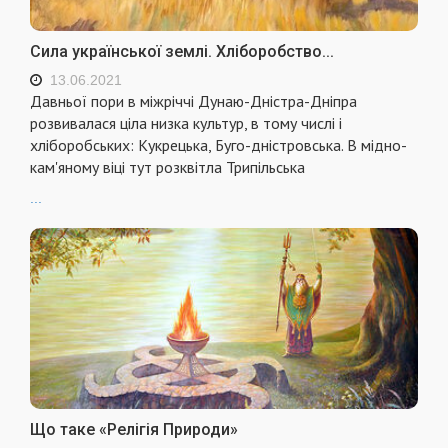
Сила української землі. Хліборобство...
13.06.2021
Давньої пори в міжріччі Дунаю-Дністра-Дніпра
розвивалася ціла низка культур, в тому числі і
хліборобських: Кукрецька, Буго-дністровська. В мідно-
кам'яному віці тут розквітла Трипільська
...
Що таке «Релігія Природи»