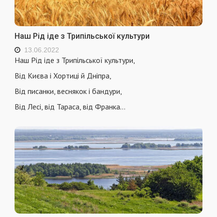
Наш Рід іде з Трипільської культури
13.06.2022
Наш Рід іде з Трипільської культури,
Від Києва і Хортиці й Дніпра,
Від писанки, веснякок і бандури,
Від Лесі, від Тараса, від Франка…