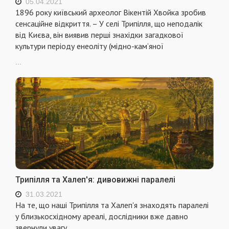
05.04.2021
1896 року київський археолог Вікентій Хвойка зробив
сенсаційне відкриття. – У селі Трипілля, що неподалік
від Києва, він виявив перші знахідки загадкової
культури періоду енеоліту (мідно-кам’яної
...
Трипілля та Халеп'я: дивовижні паралелі
31.03.2021
На те, що наші Трипілля та Халеп'я знаходять паралелі
у близькосхідному ареалі, дослідники вже давно
звернули увагу.