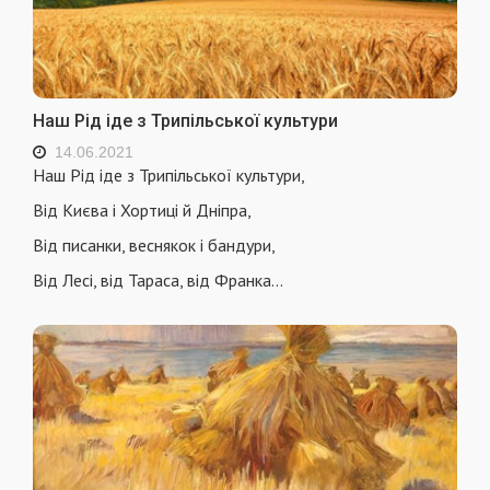
Наш Рід іде з Трипільської культури
14.06.2021
Наш Рід іде з Трипільської культури,
Від Києва і Хортиці й Дніпра,
Від писанки, веснякок і бандури,
Від Лесі, від Тараса, від Франка…