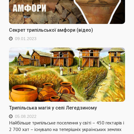
Секрет трипільської амфори (відео)
09.01.2023
Трипільська магія у селі Легедзиному
05.08.2022
Найбільше трипільське поселення у світі – 450 гектарів і
2 700 хат – існувало на теперішніх українських землях