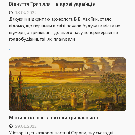
Відчуття Трипілля – в крові українців
18.04.2022
Дякуючи відкриттю археолога В.В. Хвойки, стало
відомо, що першими в світі почали будувати міста не
шумери, а трипільці – до цього часу неперевершені в
градобудівництві, які планували
...
Містичні ключі та витоки трипільської...
29.01.2022
У історії цієї казкової частині Європи, яку сьогодні