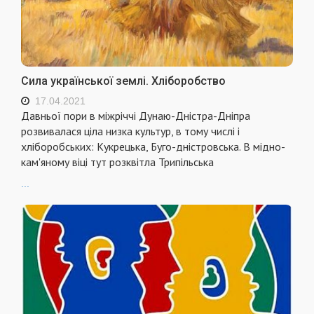
Сила української землі. Хліборобство
17.04.2021
Давньої пори в міжріччі Дунаю-Дністра-Дніпра
розвивалася ціла низка культур, в тому числі і
хліборобських: Кукрецька, Буго-дністровська. В мідно-
кам'яному віці тут розквітла Трипільська
...