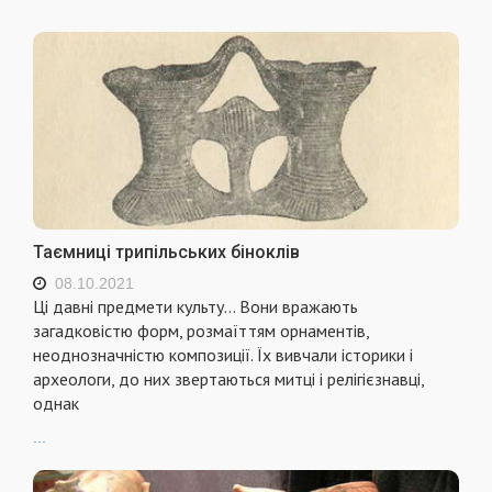
Таємниці трипільських біноклів
08.10.2021
Ці давні предмети культу... Вони вражають
загадковістю форм, розмаїттям орнаментів,
неоднозначністю композиції. Їх вивчали історики і
археологи, до них звертаються митці і релігієзнавці,
однак
...