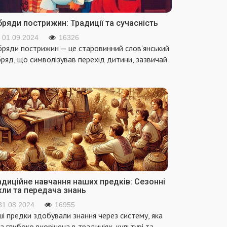
ряди пострижин: Традиції та сучасність
01.09.2024
16326
ряди пострижин — це старовинний слов'янський
ряд, що символізував перехід дитини, зазвичай
адиційне навчання наших предків: Сезонні
кли та передача знань
31.08.2024
16955
і предки здобували знання через систему, яка
а глибоко вкорінена в традиціях, культурі та