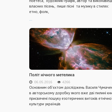
поетеса, художник-графік, автор та виконавец
власних пісень, пише пісні та музику в стилях:
етно, фолк,
...
Політ нічного метелика
06.05.2016
4266
Основним об'єктом досліджень Василя Чумачен
в авторському доробку якого вже дві пилині кни
присвячені пошуку езотеричних витоків етнічно
культури українців