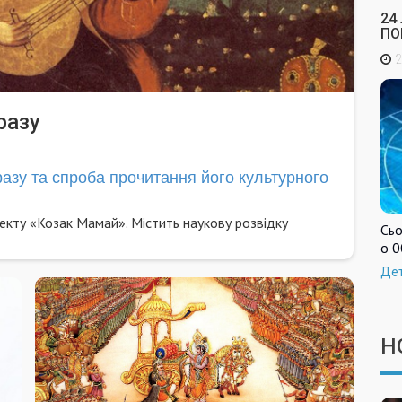
24
ПО
2
разу
у та спроба прочитання його культурного
екту «Козак Мамай». Містить наукову розвідку
Сьо
о 0
Де
Н