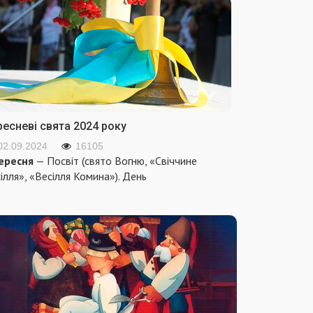
ресневі свята 2024 року
02.09.2024
16105
ересня
— Посвіт (свято Вогню, «Свіччине
ілля», «Весілля Комина»). День