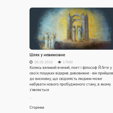
Шлях у невимовне
05.05.2016
17690
Колись великий вчений, поет і філософ Й.Гете у
своїх пошуках відкрив дивовижне - він прийшо
до висновку, що свідомість людини може
набувати нового пробудженого стану, в якому
з'являється
...
Сторінки