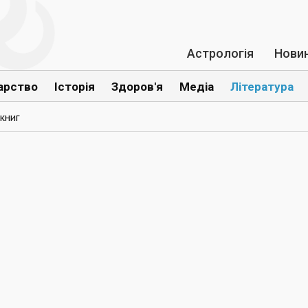
Астрологія
Нови
арство
Історія
Здоров'я
Медіа
Література
книг