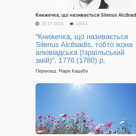
Книжечка, що називається Silenus Alcibiad
25.07.2016
33554
“Книжечка, що називається
Silenus Alcibiadis, тобто ікона
алківіадська (Ізраїльський
змій)”. 1776 (1780) р.
Переклад: Марія Кашуба
...