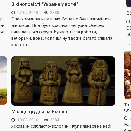
З кіноповісті "Україна у вогні"
07.07.2016
2589
Об
рі
Олеся дивилась на шлях. Вона не була звичайною
ма­
дівчиною. Вон була красива і чепурна. Олесею
Об
во­
пишалася вся округа. Бувало, після роботи,
об
вечорами, вона, як птиця ну так же багато співала
...
коло хат
...
Тр
ци
Місяця грудня на Різдво
19.05.2016
2584
Наш
Яскравий сріблясто-золотий Плуг з'явився на небі
бул