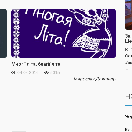
...
За
Ше
Ост
з’я
Многії літа, благії літа
–
04.04.2016
5315
...
Мирослав Дочинець
в
Н
Че
Ка