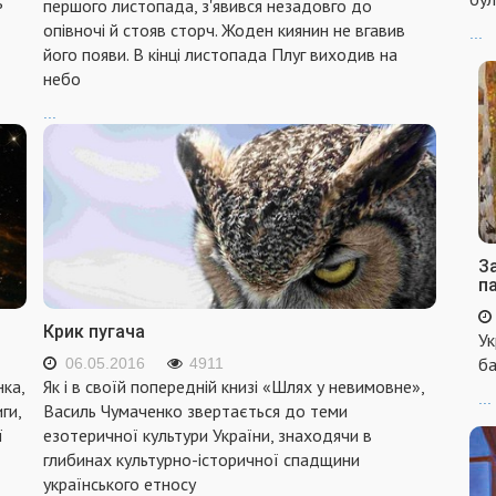
ь
першого листопада, з'явився незадовго до
опівночі й стояв сторч. Жоден киянин не вгавив
...
його по­яви. В кінці листопада Плуг виходив на
небо
...
За
п
Крик пугача
Ук
ба
06.05.2016
4911
ка,
Як і в своїй попередній книзі «Шлях у невимовне»,
...
ги,
Василь Чумаченко звертається до теми
ї
езотеричної культури України, знаходячи в
глибинах культурно-історичної спадщини
українського етносу