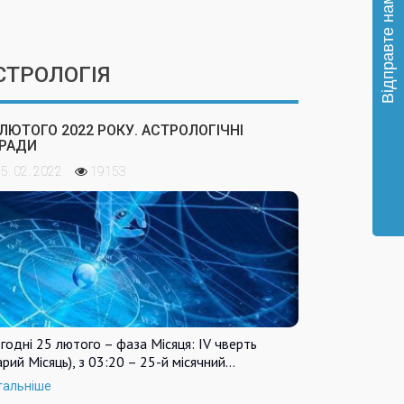
СТРОЛОГІЯ
 ЛЮТОГО 2022 РОКУ. АСТРОЛОГІЧНІ
РАДИ
5. 02. 2022
19153
годні 25 лютого – фаза Місяця: IV чверть
арий Місяць), з 03:20 – 25-й місячний…
тальніше