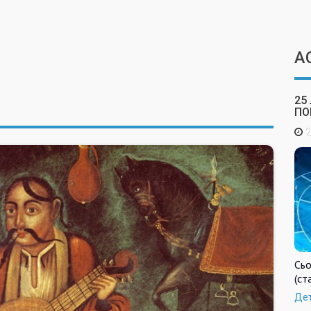
А
25
ПО
2
Сьо
(ст
Де