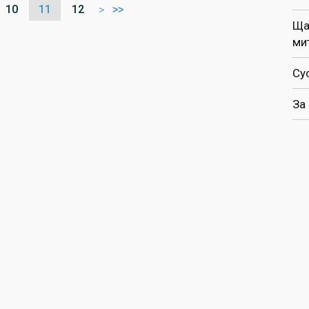
10
11
12
>
>>
Ща
ми
Су
За