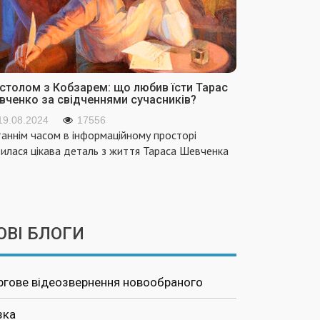
 столом з Кобзарем: що любив їсти Тарас
вченко за свідченнями сучасників?
19.08.2024
17556
аннім часом в інформаційному просторі
вилася цікава деталь з життя Тараса Шевченка
ОВІ БЛОГИ
ргове відеозвернення новообраного
зка