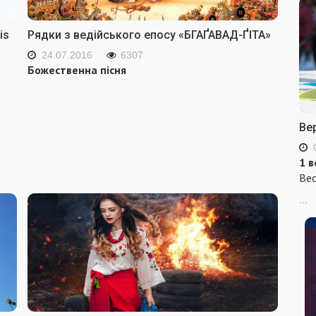
is
Рядки з ведійського епосу «БГАҐАВАД-ҐІТА»
24.07.2016
6307
Божественна пісня
Ве
1 в
Вес
...