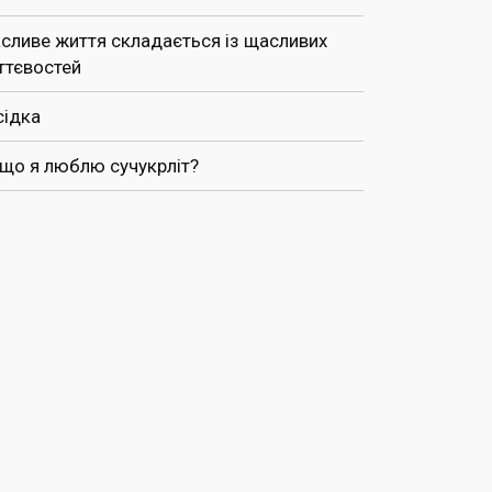
сливе життя складається із щасливих
ттєвостей
сідка
 що я люблю сучукрліт?