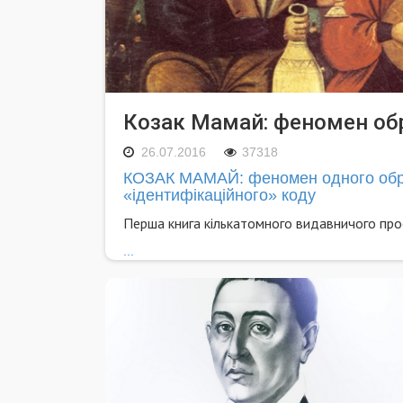
Козак Мамай: феномен об
26.07.2016
37318
КОЗАК МАМАЙ: феномен одного образ
«ідентифікаційного» коду
Перша книга кількатомного видавничого про
...