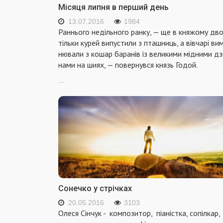
Місяця липня в перший день
13.07.2016
1984
Раннього недільного ранку, — ще в княжому дво
тільки курей випустили з пташниць, а вівчарі ви
нювали з кошар баранів із великими мідними дз
нами на шиях, — повернувся князь Годой.
...
Сонечко у стрічках
20.05.2016
3103
Олеся Сінчук - композитор, піаністка, сопілкар,