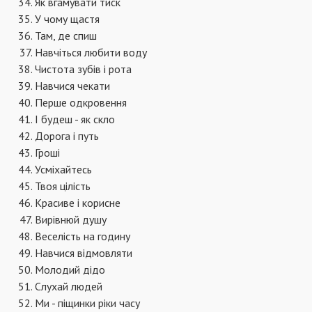
Як вгамувати тиск
У чому щастя
Там, де спиш
Навчіться любити воду
Чистота зубів і рота
Навчися чекати
Перше одкровення
І будеш - як скло
Дорога і путь
Гроші
Усміхайтесь
Твоя цілість
Красиве і корисне
Вирівнюй душу
Веселість на годину
Навчися відмовляти
Молодий дідо
Слухай людей
Ми - піщинки ріки часу