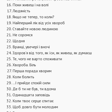
Поки живеш і на волі
Людяність
Якщо не тепер, то коли?
Найперший лік від усіх хвороб
Ставайте новою людиною
Не соромся
Щодня
Вранці, увечері і вночі
Здоров'я від того, як їси, як живеш, як думаєш
Те, чого не варто споживати
Хвороба. Біль
Перша порада хворим
Коли болить
...І прийде спокій сили
Де б ти не був, ти вдома
Одинадцята заповідь
Коли твоє серце спитає
Щоб довго бути молодим