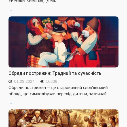
«Весілля Комина»). День
...
Обряди пострижин: Традиції та сучасність
01.09.2024
16336
Обряди пострижин — це старовинний слов'янський
обряд, що символізував перехід дитини, зазвичай
...