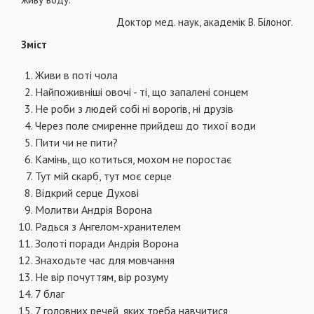
Доктор мед. наук, академік В. Білоног.
Зміст
Живи в поті чола
Найпоживніші овочі - ті, що запалені сонцем
Не роби з людей собі ні ворогів, ні друзів
Через поле смиренне прийдеш до тихої води
Пити чи не пити?
Камінь, що котиться, мохом не поростає
Тут мій скарб, тут моє серце
Відкрий серце Духові
Молитви Андрія Ворона
Радься з Ангелом-хранителем
Золоті поради Андрія Ворона
Знаходьте час для мовчання
Не вір почуттям, вір розуму
7 благ
7 головних речей, яких треба навчитися