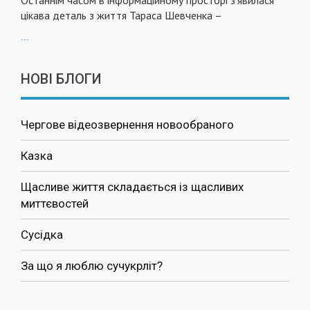
Останнім часом в інформаційному просторі з’явилася
цікава деталь з життя Тараса Шевченка –
...
НОВІ БЛОГИ
Чергове відеозвернення новообраного
Казка
Щасливе життя складається із щасливих
миттєвостей
Сусідка
За що я люблю сучукрліт?