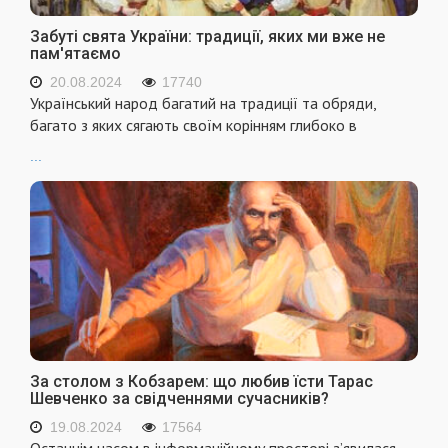
Забуті свята України: традиції, яких ми вже не
пам'ятаємо
20.08.2024
17740
Український народ багатий на традиції та обряди,
багато з яких сягають своїм корінням глибоко в
...
За столом з Кобзарем: що любив їсти Тарас
Шевченко за свідченнями сучасників?
19.08.2024
17564