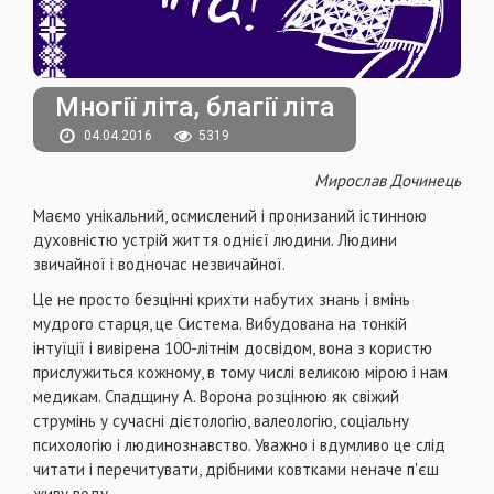
Многії літа, благії літа
04.04.2016
5319
Мирослав Дочинець
Маємо унікальний, осмислений і пронизаний істинною
духовністю устрій життя однієї людини. Людини
звичайної і водночас незвичайної.
Це не просто безцінні крихти набутих знань і вмінь
мудрого старця, це Система. Вибудована на тонкій
інтуїції і вивірена 100-літнім досвідом, вона з користю
прислужиться кожному, в тому числі великою мірою і нам
медикам. Спадщину А. Ворона розцінюю як свіжий
струмінь у сучасні дієтологію, валеологію, соціальну
психологію і людинознавство. Уважно і вдумливо це слід
читати і перечитувати, дрібними ковтками неначе п'єш
живу воду.