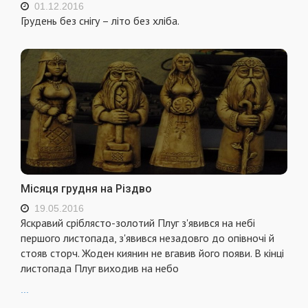
01.12.2016
Грудень без снігу – літо без хліба.
Місяця грудня на Різдво
19.05.2016
Яскравий сріблясто-золотий Плуг з'явився на небі
першого листопада, з'явився незадовго до опівночі й
стояв сторч. Жоден киянин не вгавив його по­яви. В кінці
листопада Плуг виходив на небо
...