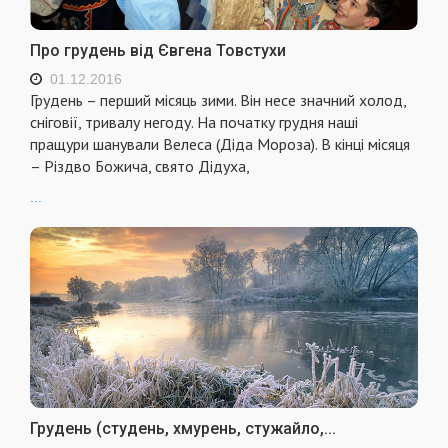
Про грудень від Євгена Товстухи
01.12.2016
Грудень – перший місяць зими. Він несе значний холод,
сніговії, тривалу негоду. На початку грудня наші
пращури шанували Велеса (Діда Мороза). В кінці місяця
– Різдво Божича, свято Дідуха,
...
Грудень (студень, хмурень, стужайло,...