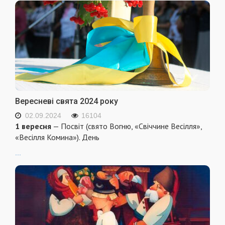
Вересневі свята 2024 року
02.09.2024
16104
1 вересня
— Посвіт (свято Вогню, «Свіччине Весілля»,
«Весілля Комина»). День
...