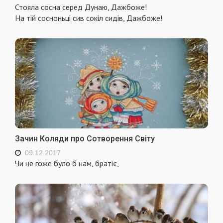
Стояла сосна серед Дунаю, Дажбоже!
На тій сосноньці сив сокіл сидів, Дажбоже!
Зачин Коляди про Сотворення Світу
09.12.2017
Чи не гоже було б нам, братіє,