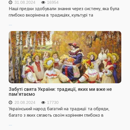
31.08.2024
16954
Наші предки здобували знання через систему, яка була
глибоко вкорінена в традиціях, культурі та
...
Забуті свята України: традиції, яких ми вже не
пам'ятаємо
20.08.2024
17730
Український народ багатий на традиції та обряди,
багато з яких сягають своїм корінням глибоко в
...