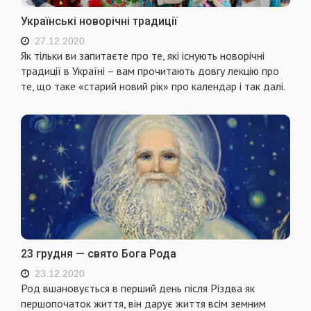
Українські новорічні традиції
27.12.2020
Як тільки ви запитаєте про те, які існують новорічні
традиції в Україні – вам прочитають довгу лекцію про
те, що таке «старий новий рік» про календар і так далі.
23 грудня — свято Бога Рода
23.12.2020
Род вшановується в перший день після Різдва як
першопочаток життя, він дарує життя вciм земним