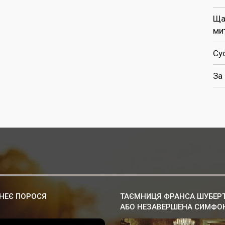
Ща
ми
Су
За
НЕЄ ПОРОСЯ
ТАЄМНИЦЯ ФРАНСА ШУБЕР
АБО НЕЗАВЕРШЕНА СИМФО
№8