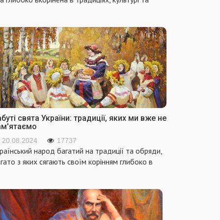
буті свята України: традиції, яких ми вже не
ам'ятаємо
20.08.2024
17737
раїнський народ багатий на традиції та обряди,
гато з яких сягають своїм корінням глибоко в