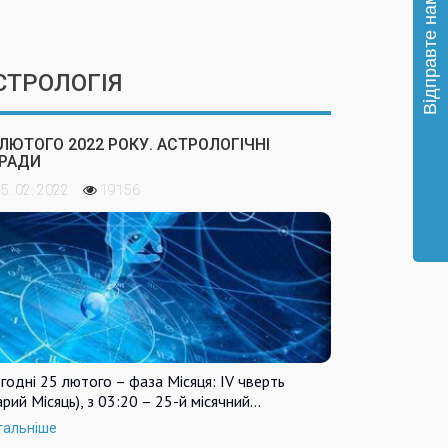
СТРОЛОГІЯ
 ЛЮТОГО 2022 РОКУ. АСТРОЛОГІЧНІ
РАДИ
5. 02. 2022
19156
годні 25 лютого – фаза Місяця: IV чверть
арий Місяць), з 03:20 – 25-й місячний…
тальніше