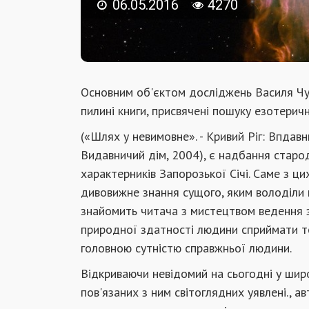
06.05.2016
4270
Основним об'єктом досліджень Василя Чу
пилині книги, присвячені пошуку езотеричн
(«Шлях у невимовне». - Кривий Ріг: Впдавнп
Видавничий дім, 2004), є надбання старода
характерників Запорозької Січі. Саме з ц
дивовижне знання сущого, яким володіли 
знайомить читача з мистецтвом ведення 
природної здатності людини сприймати тонк
головною сутністю справжньої людини.
Відкриваючи невідомий на сьогодні у шир
пов'язаних з ним світоглядних уявлені., а