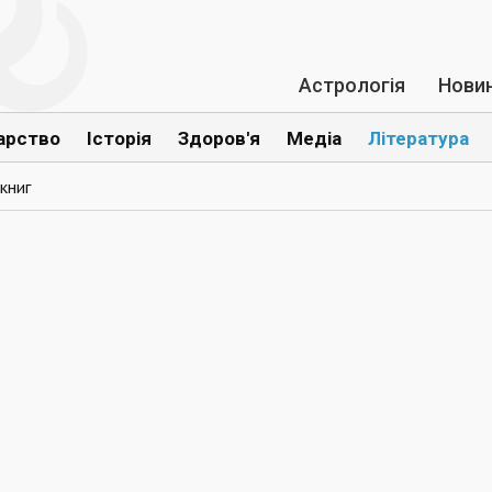
Астрологія
Нови
арство
Історія
Здоров'я
Медіа
Література
книг