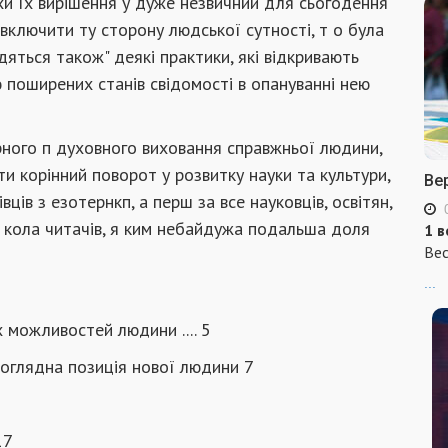
и їх вирішення у дуже незвичний для сьогодення
 включити ту сторону людської сутності, т о була
дяться також" деякі практики, які відкривають
поширених станів свідомості в опануванні нею
рного п духовного виховання справжньої людини,
и корінний поворот у розвитку науки та культури,
Ве
ців з езотернкп, а перш за все науковців, освітян,
го кола читачів, я ким небайдужа подальша доля
1 в
Вес
...
 можливостей людини .... 5
ітоглядна позиція нової людини 7
17