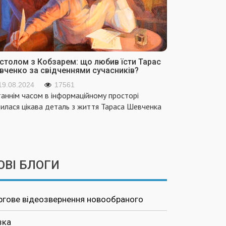
 столом з Кобзарем: що любив їсти Тарас
вченко за свідченнями сучасників?
19.08.2024
17561
аннім часом в інформаційному просторі
вилася цікава деталь з життя Тараса Шевченка
ОВІ БЛОГИ
ргове відеозвернення новообраного
зка