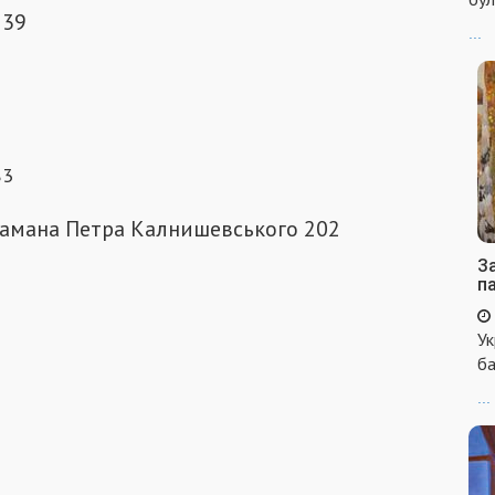
139
...
83
амана Петра Калнишевського 202
За
п
Ук
ба
...