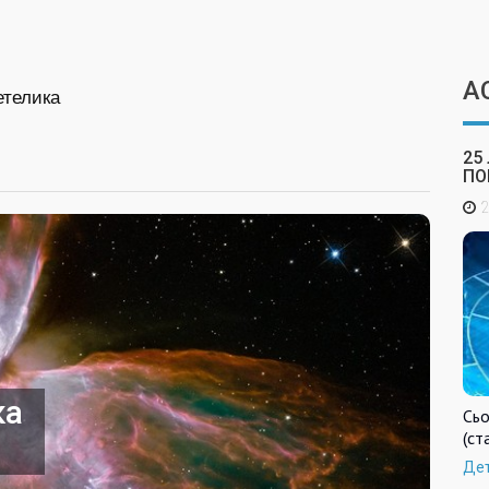
А
етелика
25
ПО
2
ка
Сьо
(ст
Де