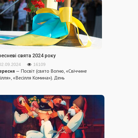
ресневі свята 2024 року
02.09.2024
16109
ересня
— Посвіт (свято Вогню, «Свіччине
ілля», «Весілля Комина»). День