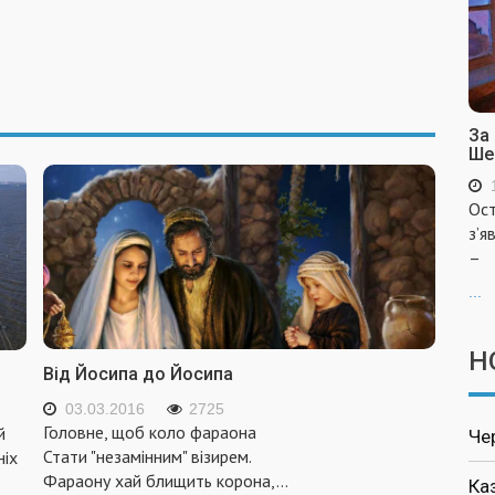
За
Ше
Ост
з’я
–
...
Н
Від Йосипа до Йосипа
03.03.2016
2725
Головне, щоб коло фараона
й
Че
Стати "незамінним" візирем.
ніх
Фараону хай блищить корона,
...
Ка