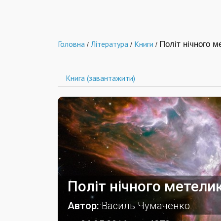
Головна
Література
Книги
Політ нічного м
/
/
/
Книга (завантажити)
Політ нічного метели
Автор:
Василь Чумаченко