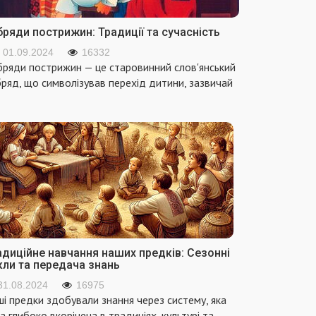
ряди пострижин: Традиції та сучасність
01.09.2024
16332
ряди пострижин — це старовинний слов'янський
ряд, що символізував перехід дитини, зазвичай
адиційне навчання наших предків: Сезонні
кли та передача знань
31.08.2024
16975
і предки здобували знання через систему, яка
а глибоко вкорінена в традиціях, культурі та