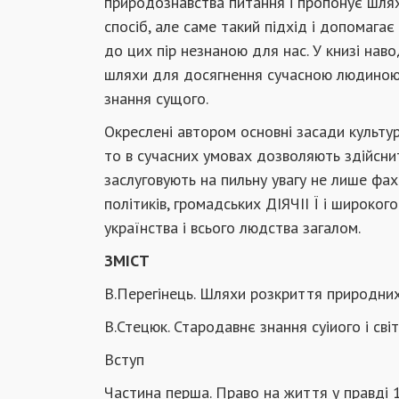
природознавства питання і пропонує шлях
спосіб, але саме такий підхід і допомагає
до цих пір незнаною для нас. У книзі наво
шляхи для досягнення сучасною людиною 
знання сущого.
Окреслені автором основні засади культу
то в сучасних умовах дозволяють здійснит
заслуговують на пильну увагу не лише фахів
політиків, громадських ДІЯЧІІ Ї і широко
українства і всього людства загалом.
ЗМІСТ
В.Перегінець. Шляхи розкриття природних
В.Стецюк. Стародавнє знання суіиого і св
Вступ
Частина перша. Право на життя у правді 