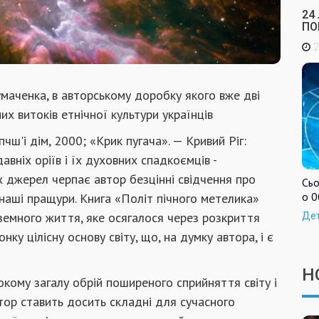
24
ПО
2
маченка, в авторському доробку якого вже дві
их витоків етнічної культури українців
чш'і дім, 2000; «Крик пугача». — Кривий Ріг:
вніх оріїв і їх духовних спадкоємців -
их джерел черпає автор безцінні свідчення про
Сьо
о 0
наші пращури. Книга «Політ пічного метелика»
земного життя, яке осягалося через розкриття
Де
у цілісну основу світу, що, на думку автора, і є
Н
окому загалу обрій поширеного сприйняття світу і
втор ставить досить складні для сучасного