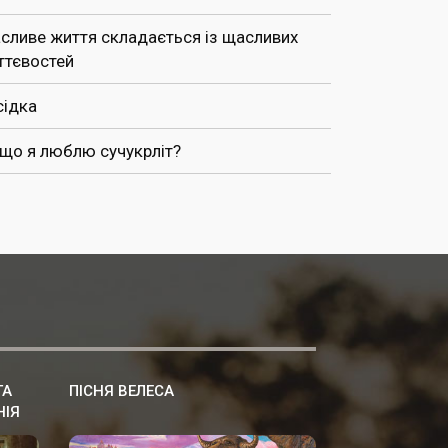
сливе життя складається із щасливих
ттєвостей
сідка
 що я люблю сучукрліт?
ТА
ПІСНЯ ВЕЛЕСА
НІЯ