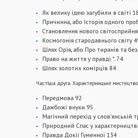
Як велику ідею загубили в світі 1
Причинна, або Історія одного пр
Становлення нового світосприйнятт
Космогонія стародавнього світу 4
Шлях Орія, або Про тиранів та бе
Право на життя у правді *. 74
Шлях золотих комірців 84
Частіша друга. Характерницьке мистецтво 
Передмова 92
Дажбожі внуки 95
Магічний перехід у слов'янській т
Природний Спас у характерництв
Правда Докії Гуменної 134