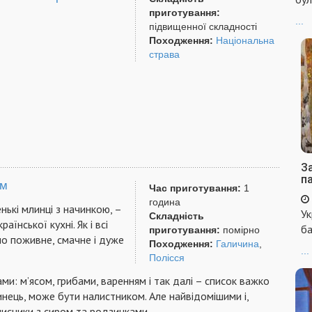
приготування:
...
підвищенної складності
Походження:
Національна
страва
За
п
ом
Час приготування:
1
година
нькі млинці з начинкою, –
Ук
Складність
аїнської кухні. Як і всі
ба
приготування:
помірно
оно поживне, смачне і дуже
Походження:
Галичина
,
...
Полісся
и: м’ясом, грибами, варенням і так далі – список важко
нець, може бути налистником. Але найвідомішими і,
лисники з сиром та родзинками.