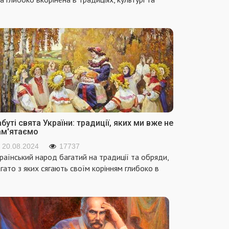
буті свята України: традиції, яких ми вже не
ам'ятаємо
20.08.2024
17737
раїнський народ багатий на традиції та обряди,
гато з яких сягають своїм корінням глибоко в