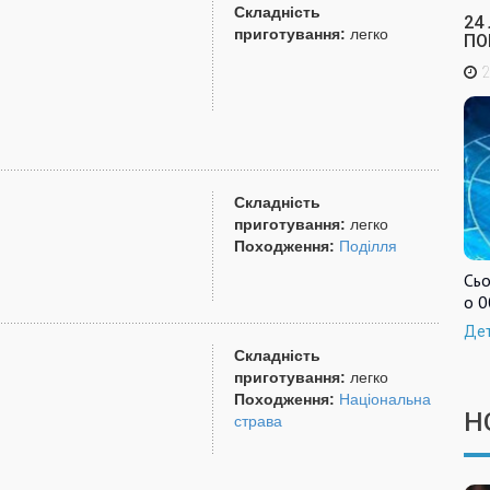
Складність
24
приготування:
легко
ПО
2
Складність
приготування:
легко
Походження:
Поділля
Сьо
о 0
Де
Складність
приготування:
легко
Походження:
Національна
Н
страва