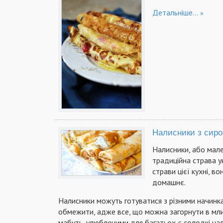
Детальніше...
Налисники з сир
Налисники, або мале
традиційна страва укр
страви цієї кухні, в
домашнє.
Налисники можуть готуватися з різними начинкам
обмежити, адже все, що можна загорнути в мли
мабуть, улюбленими для багатьох є солодкі на