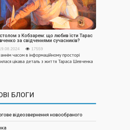
 столом з Кобзарем: що любив їсти Тарас
вченко за свідченнями сучасників?
19.08.2024
17559
аннім часом в інформаційному просторі
вилася цікава деталь з життя Тараса Шевченка
ОВІ БЛОГИ
ргове відеозвернення новообраного
зка