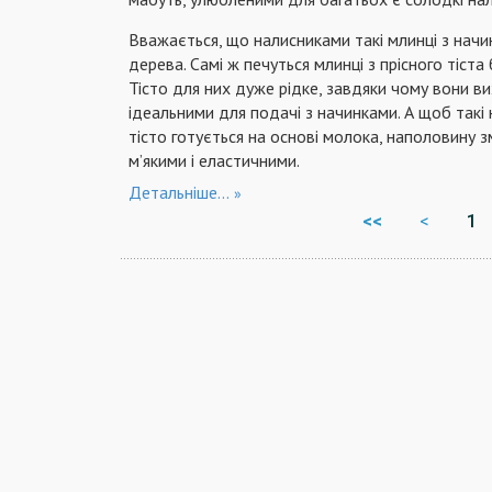
Вважається, що налисниками такі млинці з начи
дерева. Самі ж печуться млинці з прісного тіста
Тісто для них дуже рідке, завдяки чому вони в
ідеальними для подачі з начинками. А щоб такі н
тісто готується на основі молока, наполовину з
м’якими і еластичними.
Детальніше...
<<
<
1