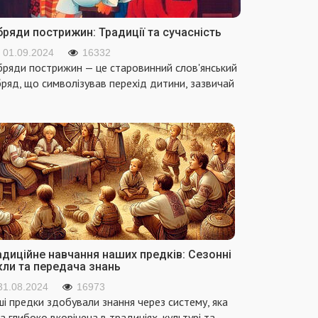
ряди пострижин: Традиції та сучасність
01.09.2024
16332
ряди пострижин — це старовинний слов'янський
ряд, що символізував перехід дитини, зазвичай
адиційне навчання наших предків: Сезонні
кли та передача знань
31.08.2024
16973
і предки здобували знання через систему, яка
а глибоко вкорінена в традиціях, культурі та