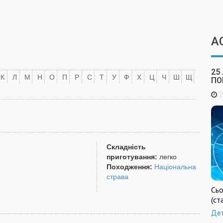
А
25
К
Л
М
Н
О
П
Р
С
Т
У
Ф
Х
Ц
Ч
Ш
Щ
ПО
2
Складність
приготування:
легко
Походження:
Національна
страва
Сьо
(ст
Де