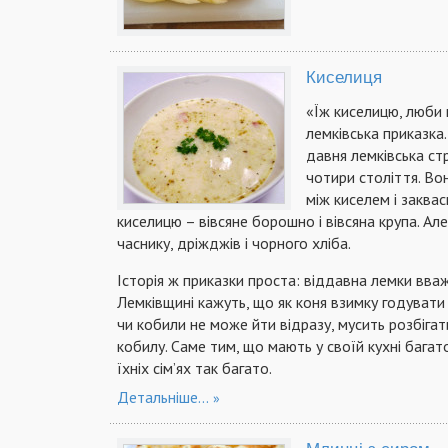
Киселиця
«Їж киселицю, люби
лемківська приказка
давня лемківська с
чотири століття. Во
між киселем і заква
киселицю – вівсяне борошно і вівсяна крупа. А
часнику, дріжджів і чорного хліба.
Історія ж приказки проста: віддавна лемки вва
Лемківщині кажуть, що як коня взимку годувати
чи кобили не може йти відразу, мусить розбігат
кобилу. Саме тим, що мають у своїй кухні багат
їхніх сім’ях так багато.
Детальніше...