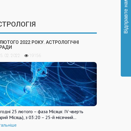
СТРОЛОГІЯ
 ЛЮТОГО 2022 РОКУ. АСТРОЛОГІЧНІ
РАДИ
5. 02. 2022
19156
годні 25 лютого – фаза Місяця: IV чверть
арий Місяць), з 03:20 – 25-й місячний…
тальніше