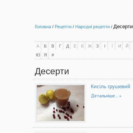
Головна
Рецепти
Народні рецепти
Десерти
/
/
/
А
Б
В
Г
Д
Е
Є
Ж
З
І
Ї
И
Й
Ю
Я
#
Десерти
Кисіль грушевий
Детальніше...