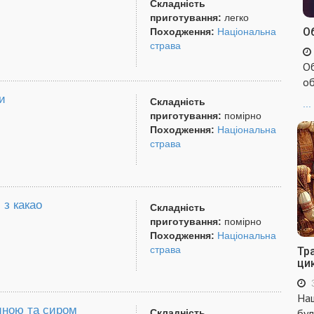
Складність
приготування:
легко
Об
Походження:
Національна
страва
Об
об
и
Складність
...
приготування:
помірно
Походження:
Національна
страва
 з какао
Складність
приготування:
помірно
Походження:
Національна
страва
Тр
ци
Наш
иною та сиром
бул
Складність