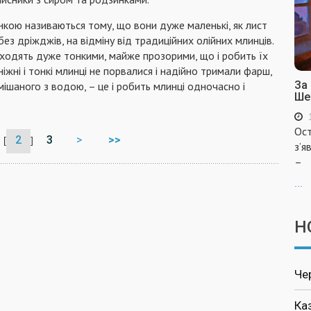
нкою називаються тому, що вони дуже маленькі, як лист
 без дріжджів, на відміну від традиційних олійних млинців.
иходять дуже тонкими, майже прозорими, що і робить їх
іжні і тонкі млинці не порвалися і надійно тримали фарш,
За
мішаного з водою, – це і робить млинці одночасно і
Ше
Ост
2
3
>
>>
[
]
з’я
–
...
Н
Че
Ка