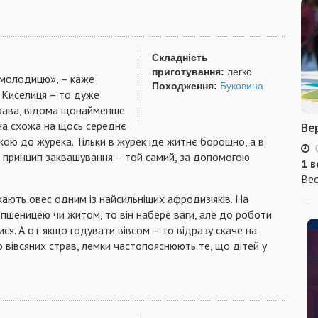
Складність
приготування:
легко
 молодицю», – каже
Походження:
Буковина
. Киселиця – то дуже
трава, відома щонайменше
на схожа на щось середнє
Ве
скою до журека. Тільки в журек іде житнє борошно, а в
ле принцип заквашування – той самий, за допомогою
1 в
Вес
жають овес одним із найсильніших афродизіяків. На
...
 пшеницею чи житом, то він набере ваги, але до роботи
ися. А от якщо годувати вівсом – то відразу скаче на
о вівсяних страв, лемки частопояснюють те, що дітей у