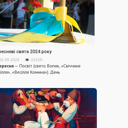
ресневі свята 2024 року
02.09.2024
16109
ересня
— Посвіт (свято Вогню, «Свіччине
ілля», «Весілля Комина»). День