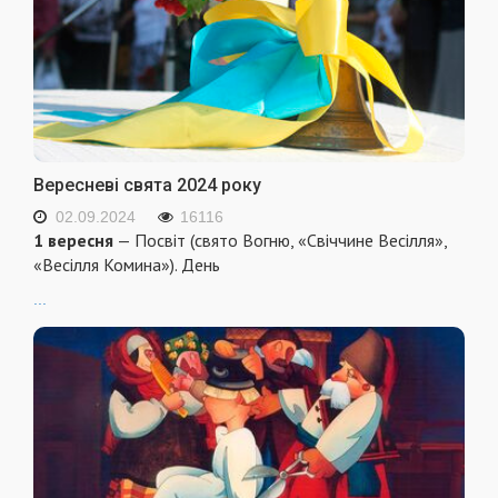
Вересневі свята 2024 року
02.09.2024
16116
1 вересня
— Посвіт (свято Вогню, «Свіччине Весілля»,
«Весілля Комина»). День
...