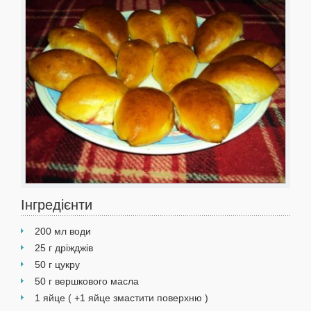
Інгредієнти
200 мл води
25 г дріжджів
50 г цукру
50 г вершкового масла
1 яйце ( +1 яйце змастити поверхню )