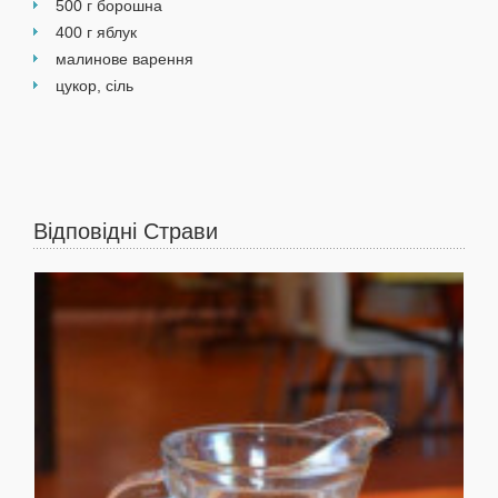
500 г борошна
400 г яблук
малинове варення
цукор, сіль
Сп
пр
Відповідні Страви