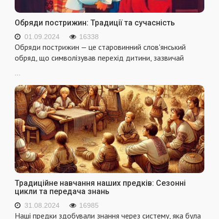
Обряди пострижин: Традиції та сучасність
01.09.2024
16338
Обряди пострижин — це старовинний слов'янський
обряд, що символізував перехід дитини, зазвичай
...
Традиційне навчання наших предків: Сезонні
цикли та передача знань
31.08.2024
16985
Наші предки здобували знання через систему, яка була