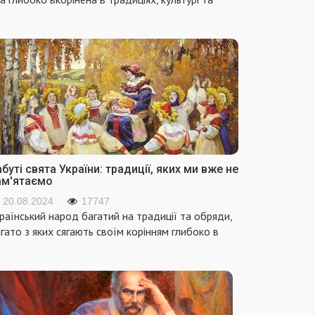
буті свята України: традиції, яких ми вже не
ам'ятаємо
20.08.2024
17747
раїнський народ багатий на традиції та обряди,
гато з яких сягають своїм корінням глибоко в