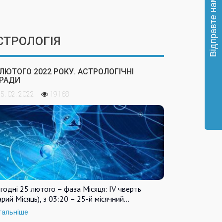
СТРОЛОГІЯ
 ЛЮТОГО 2022 РОКУ. АСТРОЛОГІЧНІ
РАДИ
5. 02. 2022
19168
годні 25 лютого – фаза Місяця: IV чверть
арий Місяць), з 03:20 – 25-й місячний…
тальніше