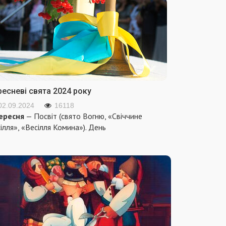
ресневі свята 2024 року
02.09.2024
16118
ересня
— Посвіт (свято Вогню, «Свіччине
ілля», «Весілля Комина»). День