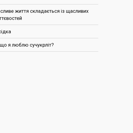
сливе життя складається із щасливих
ттєвостей
сідка
 що я люблю сучукрліт?