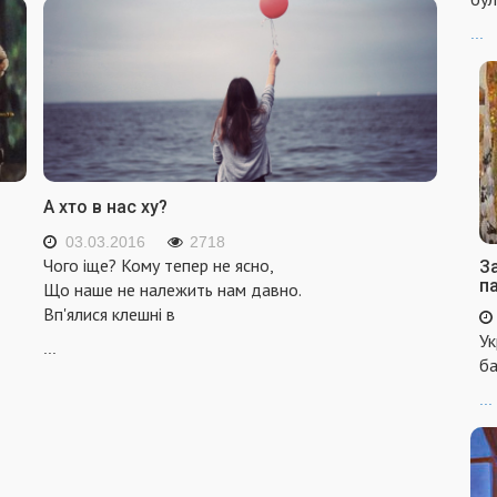
...
А хто в нас ху?
03.03.2016
2718
Чого іще? Кому тепер не ясно,
За
п
Що наше не належить нам давно.
Вп'ялися клешні в
Ук
...
ба
...