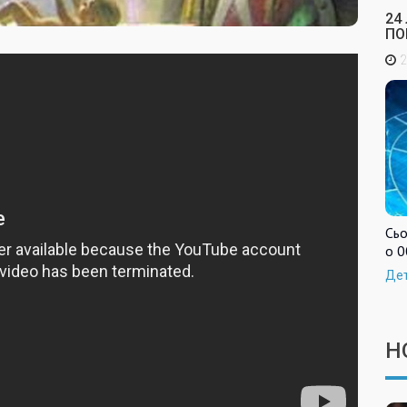
24
ПО
2
Сьо
о 0
Де
Н