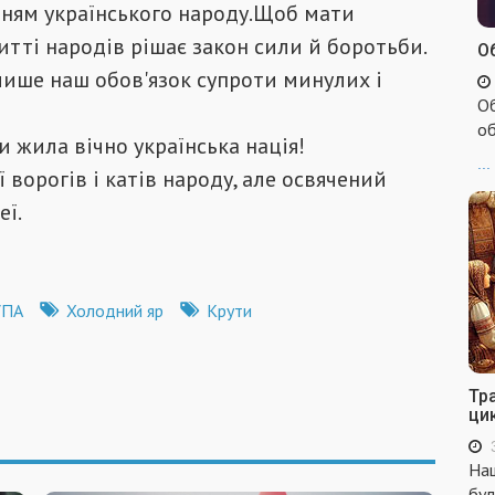
нням українського народу.Щоб мати
итті народів рішає закон сили й боротьби.
Об
лише наш обов'язок супроти минулих і
Об
об
и жила вічно українська нація!
...
 ворогів і катів народу, але освячений
еї.
УПА
Холодний яр
Крути
Тр
ци
Наш
бул