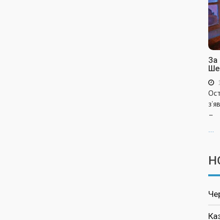
За
Ше
Ост
з’я
–
...
Н
Че
Ка