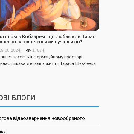
 столом з Кобзарем: що любив їсти Тарас
вченко за свідченнями сучасників?
19.08.2024
17574
аннім часом в інформаційному просторі
вилася цікава деталь з життя Тараса Шевченка
ОВІ БЛОГИ
ргове відеозвернення новообраного
зка