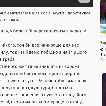
оч би захиталася ціла Росія! Мусить добути своє
літичного.
таль, у боротьбі перетворюється народ у
Ве
о нічого, хоч би все найкраще для нас
илу, тоді вийдемо побідно з найгіршого
1 в
м треба.
Вес
стійного життя не знищать ні ворожі
...
нездобутнім бастіоном героїв і борців.
з'ясовувати суть - Революційне змагання —
і духовності, культури, боротьба
за повне знищення існуючого стану, його
го, під кожним оглядом кращого стану,