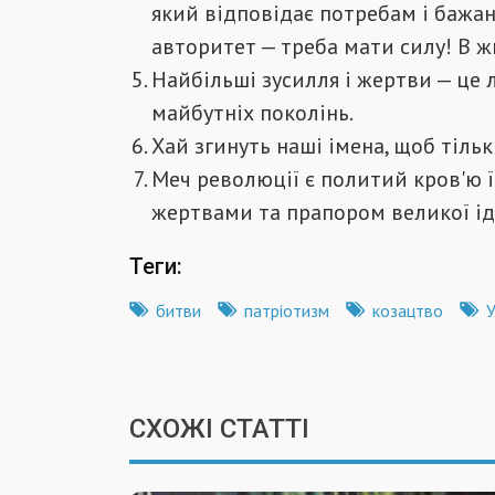
який відповідає потребам і бажа
авторитет — треба мати силу! В ж
Найбільші зусилля і жертви — це 
майбутніх поколінь.
Хай згинуть наші імена, щоб тільк
Меч революції є политий кров'ю її
жертвами та прапором великої ід
Теги:
битви
патріотизм
козацтво
СХОЖІ СТАТТІ