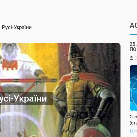
А
 Русі-України
25
ПО
2
усі-України
Сьо
(ст
Де