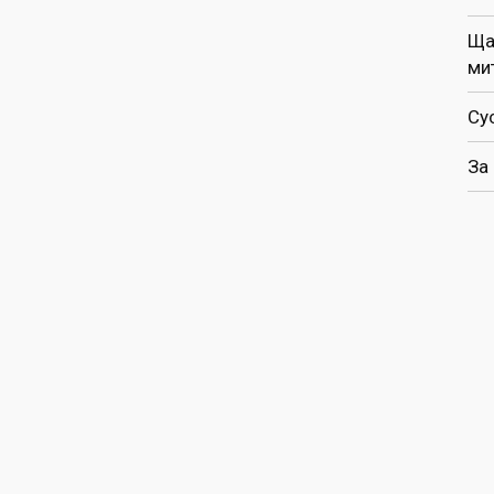
Ща
ми
Су
За