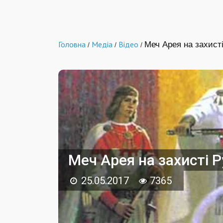
Головна
Медіа
Відео
Меч Арея на захисті
/
/
/
Меч Арея на захисті Р
25.05.2017
7365