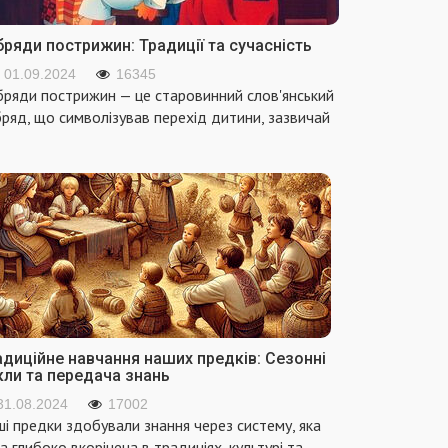
ряди пострижин: Традиції та сучасність
01.09.2024
16345
ряди пострижин — це старовинний слов'янський
ряд, що символізував перехід дитини, зазвичай
адиційне навчання наших предків: Сезонні
кли та передача знань
31.08.2024
17002
і предки здобували знання через систему, яка
а глибоко вкорінена в традиціях, культурі та