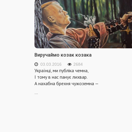
Виручаймо козак козака
03.03.2016
2684
Українці, ми публіка чемна,
І тому в нас панує лихвар.
А нахабна брехня чужоземна —
...