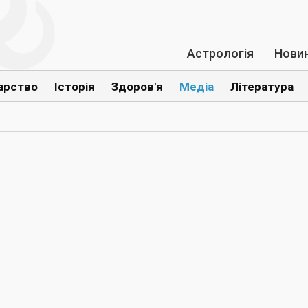
Астрологія
Нови
арство
Історія
Здоров'я
Медіа
Література