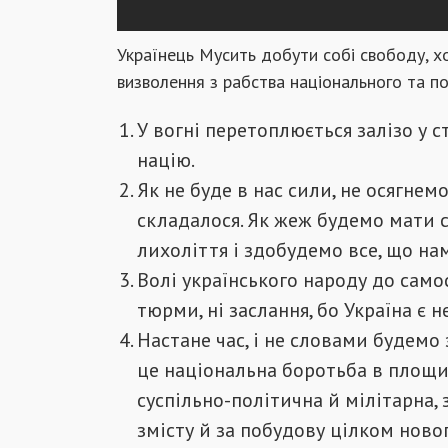
Українець Мусить добути собі свободу, х
визволення з рабства національного та по
У вогні перетоплюється залізо у с
націю.
Як не буде в нас сили, не осягнем
складалося. Як жеж будемо мати с
лихоліття і здобудемо все, що на
Волі українського народу до само
тюрми, ні заслання, бо Україна є 
Настане час, і не словами будемо 
це національна боротьба в площин
суспільно-політична й мілітарна, 
змісту й за побудову цілком ново