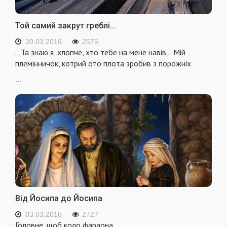
Той самий закрут греблі...
30.03.2016
2575
…Та знаю я, хлопче, хто тебе на мене навів… Мій
племінничок, котрий ото плота зробив з порожніх
...
Від Йосипа до Йосипа
03.03.2016
2727
Головне, щоб коло фараона