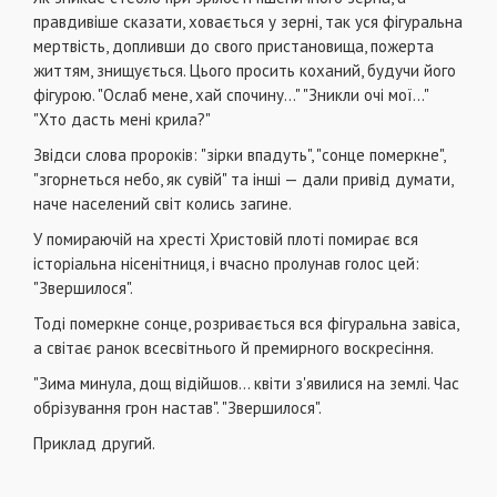
правдивіше сказати, ховається у зерні, так уся фігуральна
мертвість, допливши до свого пристановища, пожерта
життям, знищується. Цього просить коханий, будучи його
фігурою. "Ослаб мене, хай спочину..." "Зникли очі мої..."
"Хто дасть мені крила?"
Звідси слова пророків: "зірки впадуть", "сонце померкне",
"згорнеться небо, як сувій" та інші — дали привід думати,
наче населений світ колись загине.
У помираючій на хресті Христовій плоті помирає вся
історіальна нісенітниця, і вчасно пролунав голос цей:
"Звершилося".
Тоді померкне сонце, розривається вся фігуральна завіса,
а світає ранок всесвітнього й премирного воскресіння.
"Зима минула, дощ відійшов... квіти з'явилися на землі. Час
обрізування грон настав". "Звершилося".
Приклад другий.