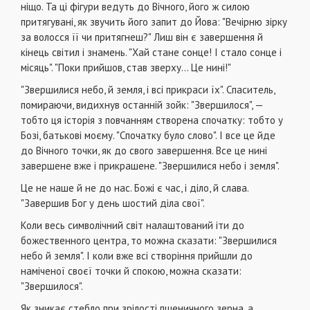
ніщо. Та ці фігури ведуть до Вічного, його ж силою
притягувані, як звучить його запит до Йова: "Вечірню зірку
за волосся її чи притягнеш?" Лиш він є завершення й
кінець світил і знамень. "Хай стане сонце! І стало сонце і
місяць". "Поки прийшов, став зверху... Це нині!"
"Звершилися небо, й земля, і всі прикраси їх". Спаситель,
помираючи, видихнув останній зойк: "Звершилося", —
тобто ця історія з повчанням створена спочатку: тобто у
Бозі, батькові моєму. "Спочатку було слово". І все це йде
до Вічного точки, як до свого завершення. Все це нині
завершене вже і прикрашене. "Звершилися небо і земля".
Це не наше й не до нас. Божі є час, і діло, й слава.
"Завершив Бог у день шостий діла свої".
Коли весь символічний світ налаштований іти до
божественного центра, то можна сказати: "Звершилися
небо й земля". І коли вже всі створіння прийшли до
наміченої своєї точки й спокою, можна сказати:
"Звершилося".
Як зникає стебло при зрілості пшеничного зерна, а