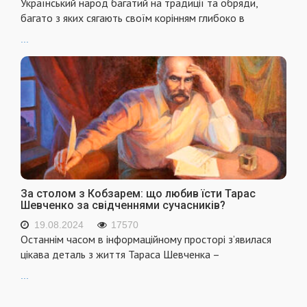
Український народ багатий на традиції та обряди,
багато з яких сягають своїм корінням глибоко в
...
За столом з Кобзарем: що любив їсти Тарас
Шевченко за свідченнями сучасників?
19.08.2024
17570
Останнім часом в інформаційному просторі з’явилася
цікава деталь з життя Тараса Шевченка –
...