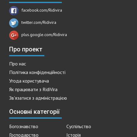
facebook.com/Ridivira
twitter.com/Ridivira
plus.google.com/Ridivira
Про проект
Про нас
Політика конфіденційності
Угода користувача
Як працювати з RidiVira
Зв'язатися з адміністрацією
Основні категорії
Богознавство
Суспільство
Господарство
Історія