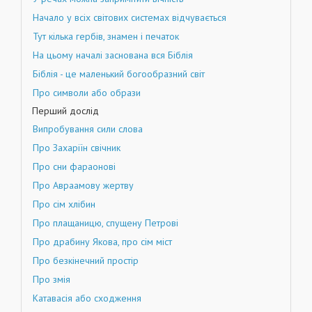
Начало у всіх світових системах відчувається
Тут кілька гербів, знамен і печаток
На цьому началі заснована вся Біблія
Біблія - це маленький богообразний світ
Про символи або образи
Перший дослід
Випробування сили слова
Про Захаріїн свічник
Про сни фараонові
Про Авраамову жертву
Про сім хлібин
Про плащаницю, спущену Петрові
Про драбину Якова, про сім міст
Про безкінечний простір
Про змія
Катавасія або сходження