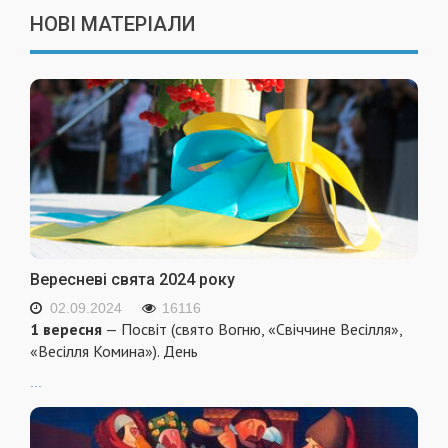
НОВІ МАТЕРІАЛИ
Вересневі свята 2024 року
02.09.2024
16116
1 вересня
— Посвіт (свято Вогню, «Свіччине Весілля»,
«Весілля Комина»). День
...