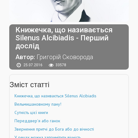
Книжечка, що називається
Silenus Alcibiadis - Перший
дослід
Автор:
Григорій Сковорода
25.07.2016
33578
Зміст статті
Книжечка, що називається Silenus Alcibiadis
Вельмишановному пану!
Сутність цієї книги
Переддвер'я або ганок
Звернення притчі до Бога або до вічності
У речах можна запримітити вічність