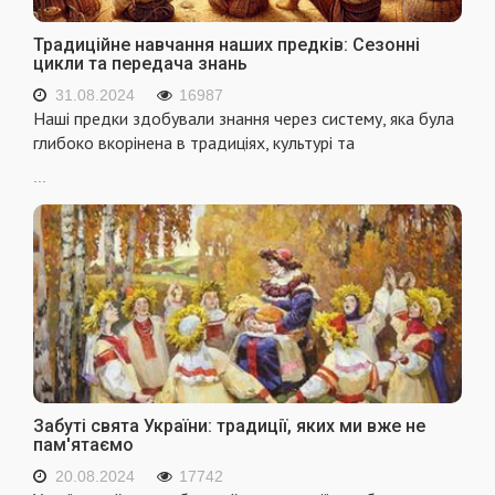
Традиційне навчання наших предків: Сезонні
цикли та передача знань
31.08.2024
16987
Наші предки здобували знання через систему, яка була
глибоко вкорінена в традиціях, культурі та
...
Забуті свята України: традиції, яких ми вже не
пам'ятаємо
20.08.2024
17742