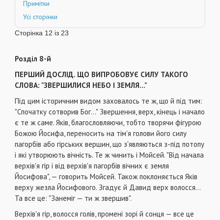
Примітки
Усі сторінки
Сторінка 12 із 23
Розділ 8-й
ПЕРШИЙ ДОСЛІД. ЩО ВИПРОБОВУЄ СИЛУ ТАКОГО
СЛОВА: "ЗВЕРШИЛИСЯ НЕБО І ЗЕМЛЯ..."
Під цим історичним видом заховалось те ж, що й під тим:
"Спочатку сотворив Бог..." Звершення, верх, кінець і начало
є те ж саме. Яків, благословляючи, тобто творячи фігурою
Божою Йосифа, переносить на тім'я голови його силу
пагорбів або гірських вершин, що з'являються з-під потопу
і які утворюють вічність. Те ж чинить і Мойсей. "Від начала
верхів'я гір і від верхів'я пагорбів вічних є земля
Йосифова", — говорить Мойсей. Також поклоняється Яків
верху жезла Йосифового. Згадує й Давид верх волосся...
Та все це: "Занеміг — ти ж звершив".
Верхів'я гір, волосся голів, промені зорі й сонця — все це