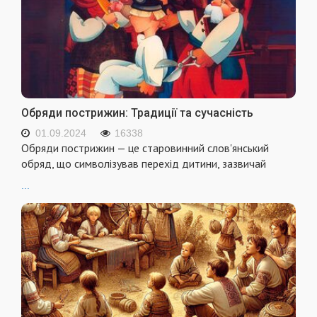
Обряди пострижин: Традиції та сучасність
01.09.2024
16338
Обряди пострижин — це старовинний слов'янський
обряд, що символізував перехід дитини, зазвичай
...