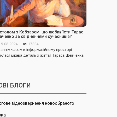
 столом з Кобзарем: що любив їсти Тарас
вченко за свідченнями сучасників?
19.08.2024
17564
аннім часом в інформаційному просторі
вилася цікава деталь з життя Тараса Шевченка
ОВІ БЛОГИ
ргове відеозвернення новообраного
зка