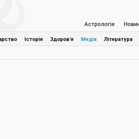
Астрологія
Нови
арство
Історія
Здоров'я
Медіа
Література