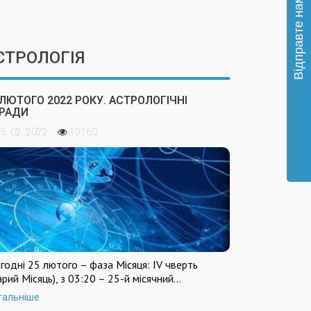
СТРОЛОГІЯ
 ЛЮТОГО 2022 РОКУ. АСТРОЛОГІЧНІ
РАДИ
5. 02. 2022
19160
годні 25 лютого – фаза Місяця: IV чверть
арий Місяць), з 03:20 – 25-й місячний…
тальніше