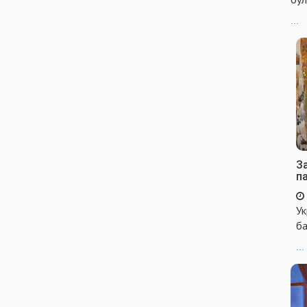
...
За
п
Ук
ба
...