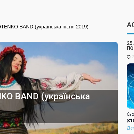
А
TENKO BAND (українська пісня 2019)
25
ПО
2
KO BAND (українська
Сьо
(ст
Де