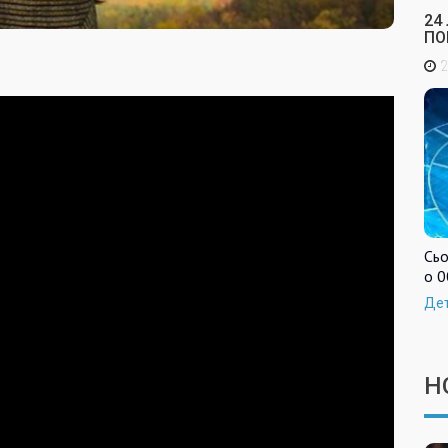
24
ПО
2
Сьо
о 0
Де
Н