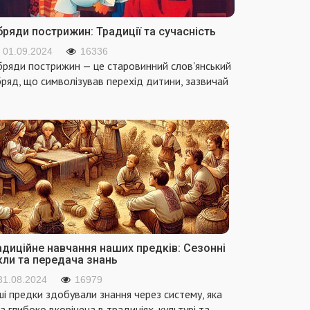
ряди пострижин: Традиції та сучасність
01.09.2024
16336
ряди пострижин — це старовинний слов'янський
ряд, що символізував перехід дитини, зазвичай
адиційне навчання наших предків: Сезонні
кли та передача знань
31.08.2024
16979
і предки здобували знання через систему, яка
а глибоко вкорінена в традиціях, культурі та