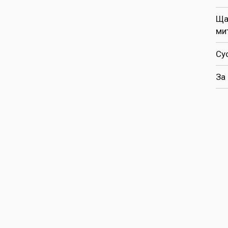
Ща
ми
Су
За