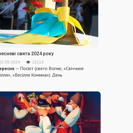
ресневі свята 2024 року
02.09.2024
16114
ересня
— Посвіт (свято Вогню, «Свіччине
ілля», «Весілля Комина»). День