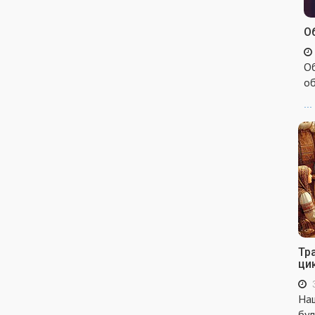
Об
Об
об
...
Тр
ци
Наш
бул