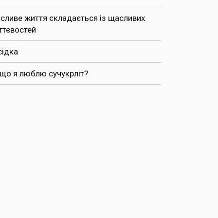
сливе життя складається із щасливих
ттєвостей
сідка
 що я люблю сучукрліт?