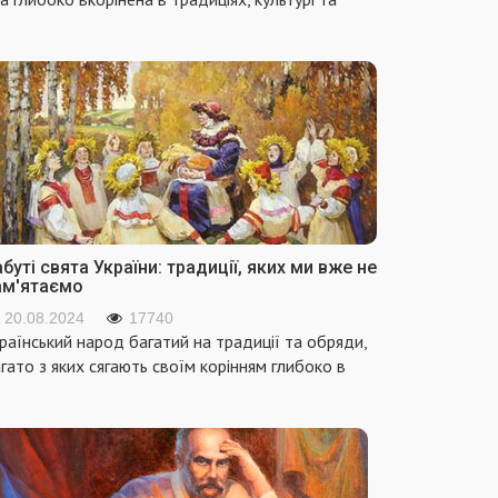
буті свята України: традиції, яких ми вже не
ам'ятаємо
20.08.2024
17740
раїнський народ багатий на традиції та обряди,
гато з яких сягають своїм корінням глибоко в