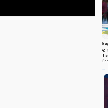
Ве
1 в
Вес
...