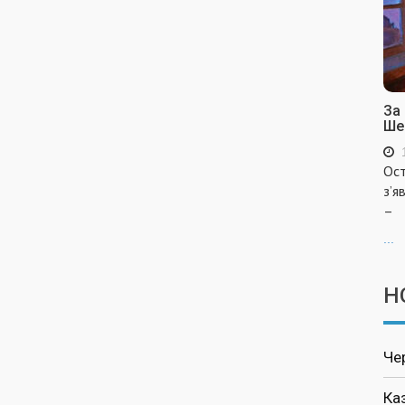
За
Ше
Ост
з’я
–
...
Н
Че
Ка