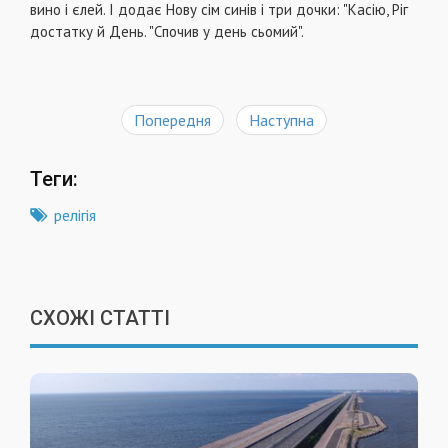
вино і єлей. І додає Нову сім синів і три дочки: "Касію, Ріг
достатку й День. "Спочив у день сьомий".
Попередня
Наступна
Теги:
релігія
СХОЖІ СТАТТІ