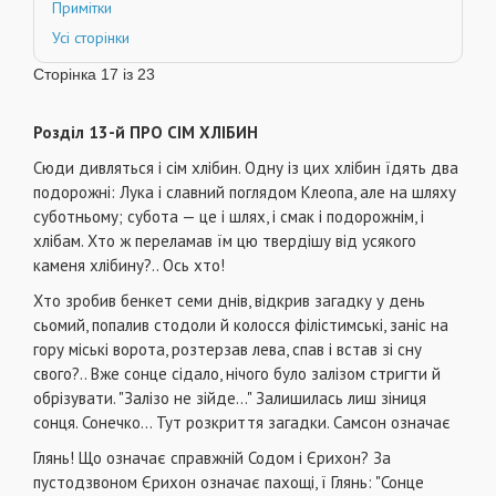
Примітки
Усі сторінки
Сторінка 17 із 23
Розділ 13-й ПРО СІМ ХЛІБИН
Сюди дивляться і сім хлібин. Одну із цих хлібин їдять два
подорожні: Лука і славний поглядом Клеопа, але на шляху
суботньому; субота — це і шлях, і смак і подорожнім, і
хлібам. Хто ж переламав їм цю твердішу від усякого
каменя хлібину?.. Ось хто!
Хто зробив бенкет семи днів, відкрив загадку у день
сьомий, попалив стодоли й колосся філістимські, заніс на
гору міські ворота, розтерзав лева, спав і встав зі сну
свого?.. Вже сонце сідало, нічого було залізом стригти й
обрізувати. "Залізо не зійде..." Залишилась лиш зіниця
сонця. Сонечко... Тут розкриття загадки. Самсон означає
Глянь! Що означає справжній Содом і Єрихон? За
пустодзвоном Єрихон означає пахощі, ї Глянь: "Сонце