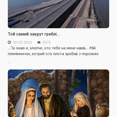
Той самий закрут греблі...
30.03.2016
2575
…Та знаю я, хлопче, хто тебе на мене навів… Мій
племінничок, котрий ото плота зробив з порожніх
...