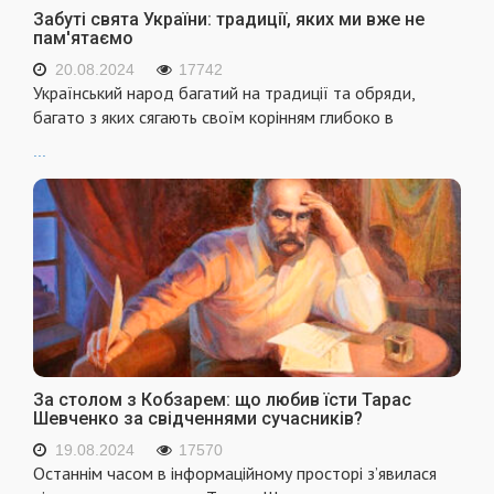
Забуті свята України: традиції, яких ми вже не
пам'ятаємо
20.08.2024
17742
Український народ багатий на традиції та обряди,
багато з яких сягають своїм корінням глибоко в
...
За столом з Кобзарем: що любив їсти Тарас
Шевченко за свідченнями сучасників?
19.08.2024
17570
Останнім часом в інформаційному просторі з’явилася