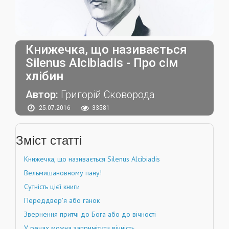
Книжечка, що називається
Silenus Alcibiadis - Про сім
хлібин
Автор:
Григорій Сковорода
25.07.2016
33581
Зміст статті
Книжечка, що називається Silenus Alcibiadis
Вельмишановному пану!
Сутність цієї книги
Переддвер'я або ганок
Звернення притчі до Бога або до вічності
У речах можна запримітити вічність