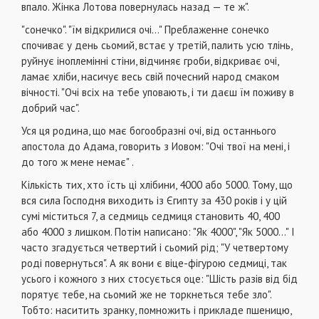
впало. Жінка Лотова повернулась назад — те ж".
"сонечко". "їм відкрилися очі..." Преблаженне сонечко
спочиває у день сьомий, встає у третій, палить усю тлінь,
руйнує іноплемінні стіни, відчиняє гроби, відкриває очі,
ламає хліби, насичує весь свій почесний народ смаком
вічності. "Очі всіх на тебе уповають, і ти даєш їм поживу в
добрий час".
Уся ця родина, що має богообразні очі, від останнього
апостола до Адама, говорить з Иовом: "Очі твої на мені, і
до того ж мене немає" .
Кількість тих, хто їсть ці хлібини, 4000 або 5000. Тому, що
вся сила Господня виходить із Єгипту за 430 років і у цій
сумі міститься 7, а седмиць седмиця становить 40, 400
або 4000 з лишком. Потім написано: "Як 4000", "Як 5000..." І
часто згадується четвертий і сьомий рід; "У четвертому
роді повернуться". А як вони є віце-фігурою седмиці, так
усього і кожного з них стосується оце: "Шість разів від бід
порятує тебе, на сьомий же не торкнеться тебе зло".
Тобто: наситить зранку, помножить і прикладе пшеницю,