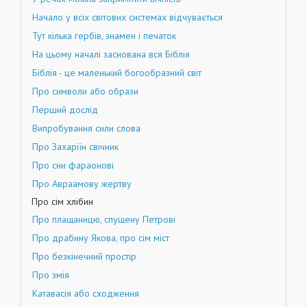
Начало у всіх світових системах відчувається
Тут кілька гербів, знамен і печаток
На цьому началі заснована вся Біблія
Біблія - це маленький богообразний світ
Про символи або образи
Перший дослід
Випробування сили слова
Про Захаріїн свічник
Про сни фараонові
Про Авраамову жертву
Про сім хлібин
Про плащаницю, спущену Петрові
Про драбину Якова, про сім міст
Про безкінечний простір
Про змія
Катавасія або сходження