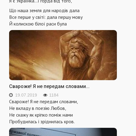
Я є Українка...І горда від того,
Що наша земля для народів дала
Все перше у світі: дала першу мову
Й колискою білої раси була
Свароже! Я не передам словами...
19.07.2019
1184
Свароже! Я не передам словами,
Не вкладу в поезію Любов,
Не скажу як кріпко поміж нами
Пробудилась і зріднилась кров.