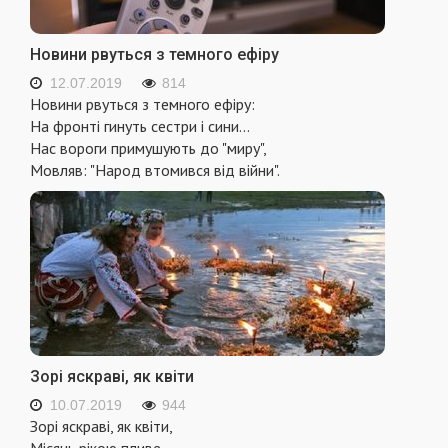
Новини рвуться з темного ефіру
12.07.2019
814
Новини рвуться з темного ефіру:
На фронті гинуть сестри і сини...
Нас вороги примушують до "миру",
Мовляв: "Народ втомився від війни".
Зорі яскраві, як квіти
10.07.2019
944
Зорі яскраві, як квіти,