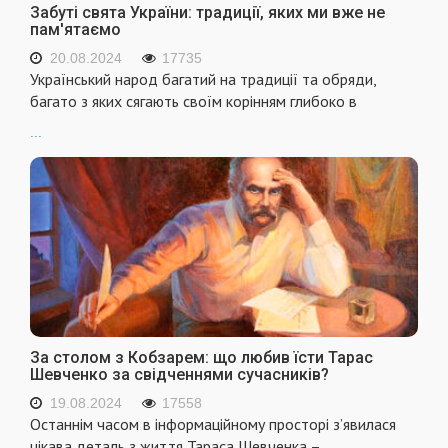
Забуті свята України: традиції, яких ми вже не
пам'ятаємо
20.08.2024
17735
Український народ багатий на традиції та обряди,
багато з яких сягають своїм корінням глибоко в
...
За столом з Кобзарем: що любив їсти Тарас
Шевченко за свідченнями сучасників?
19.08.2024
17558
Останнім часом в інформаційному просторі з’явилася
цікава деталь з життя Тараса Шевченка –