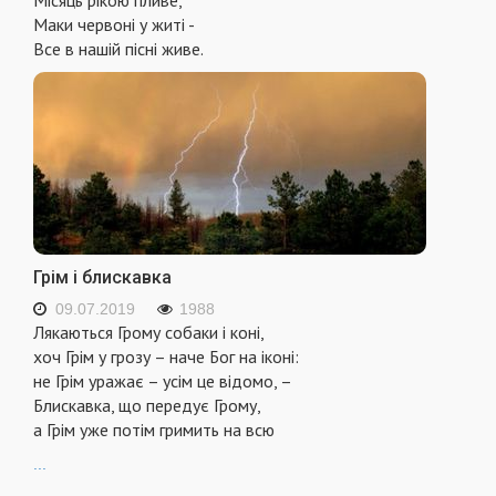
Місяць рікою пливе,
Маки червоні у житі -
Все в нашій пісні живе.
Грім і блискавка
09.07.2019
1988
Лякаються Грому собаки і коні,
хоч Грім у грозу – наче Бог на іконі:
не Грім уражає – усім це відомо, –
Блискавка, що передує Грому,
а Грім уже потім гримить на всю
...