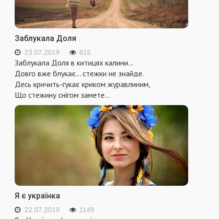
Заблукала Доля
23.07.2019
815
Заблукала Доля в китицях калини...
Довго вже блукає... стежки не знайде.
Десь кричить-гукає криком журавлиним,
Що стежину снігом замете...
Я є українка
22.07.2019
1149