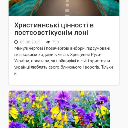
Християнські цінності в
постсовєтікуснім лоні
09.08.2019
790
Минулі чергові і позачергові вибори, підсумовані
святковими ходами в честь Хрещення Руси-
України, показали, як найщиріші в світі християни-
українці люблять свого ближнього і ворогів. Тільки
й
...