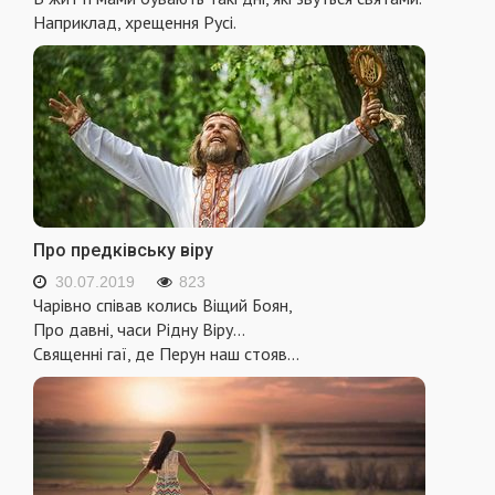
Наприклад, хрещення Русі.
Про предківську віру
30.07.2019
823
Чарівно співав колись Віщий Боян,
Про давні, часи Рідну Віру...
Священні гаї, де Перун наш стояв...