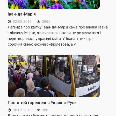
Іван-да-Мар'я
02.08.2019
3661
Легенда про квітку Іван-да-Мар'я каже про юнака Івана
і дівчину Мар'ю, які вирішили ніколи не розлучатися і
перетворилися у красиві квіти. У Івана з тих пір -
сорочка синьо-рожево-фіолетова, а у
...
Про дітей і хрещення України-Руси
30.07.2019
980
В житті мами бувають такі дні, які звуться святами.