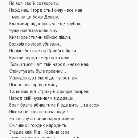
По волі своїй сотворити...
Нард наш і гордість, і силу - все мав
І мав за це Божу Довіру,
Владимир під корінь усе це зрубав,
Чужу нав"язав коли віру...
Князі християни війною пішли,
Волхвів по лісах убивали...
Нерівні бої вже на Прип"яті йшли...
Волхви перед смертю казали:
"Більш тисячі літ твій народ, князю наш,
Спокутувать буле провину...
У злиднях, в неволі до тупості аж
Пізнає він чорну годину...
Ти. князю, від страху й докорів помреш,
Народ свій чужинцям віддавши...
Брат брата вбиватиме й здадить ...та всеж
Ніколи не зникне назавжди !
За тисячу літ знов народ оживе,
Сміливих і гордих народить...
Згадає свій Рід і Коріння своє