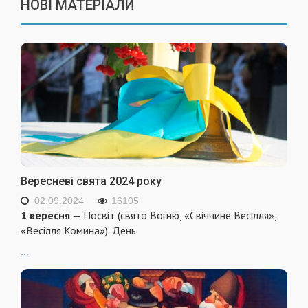
НОВІ МАТЕРІАЛИ
Вересневі свята 2024 року
02.09.2024
16105
1 вересня
— Посвіт (свято Вогню, «Свіччине Весілля»,
«Весілля Комина»). День
...