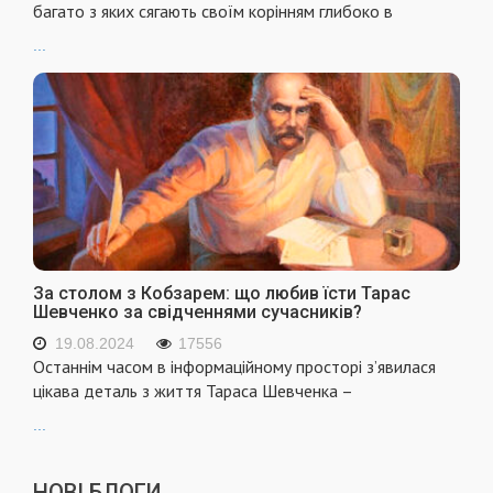
багато з яких сягають своїм корінням глибоко в
...
За столом з Кобзарем: що любив їсти Тарас
Шевченко за свідченнями сучасників?
19.08.2024
17556
Останнім часом в інформаційному просторі з’явилася
цікава деталь з життя Тараса Шевченка –
...
НОВІ БЛОГИ