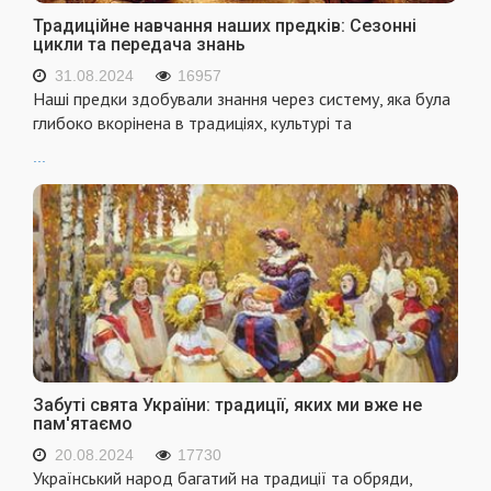
Традиційне навчання наших предків: Сезонні
цикли та передача знань
31.08.2024
16957
Наші предки здобували знання через систему, яка була
глибоко вкорінена в традиціях, культурі та
...
Забуті свята України: традиції, яких ми вже не
пам'ятаємо
20.08.2024
17730
Український народ багатий на традиції та обряди,