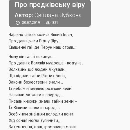
Про предківську віру
Автор:
Світлана Зубкова
30.07.2019
821
Чарівно співав колись Віщий Боян,
Про давні, часи Рідну Віру...
Священні гаї, де Перун наш стояв...
Чому він гаї ті покинув...
Про давніх Волхвів мудреців - ведунів,
Волхвинь, що людей лікували...
Що відали таїни Рідних Богів,
Закони божественні знали...
Із небом й землею розмови вели,
Навчали, як жити в природі...
Писали книжки, знали тайни земні -
Їх Віщими звали в народі...
Всебічним знанням володіли вони:
Хід сонця могли зупинити,,,
Затемнення, дощ, громовицю могли