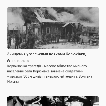
Знищення угорськими вояками Корюківки,...
15.10.2018
Корюківська трагедія - масове вбивство мирного
населення села Корюківка, вчинене солдатами
угорської 105-ї дивізії генерал-лейтенанта. Золтана
Йогана
...