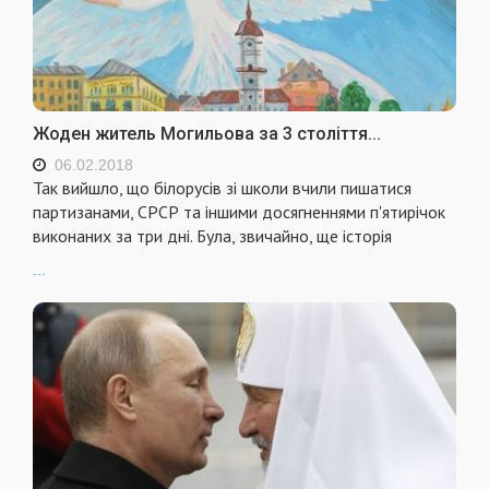
Жоден житель Могильова за 3 століття...
06.02.2018
Так вийшло, що білорусів зі школи вчили пишатися
партизанами, СРСР та іншими досягненнями п'ятирічок
виконаних за три дні. Була, звичайно, ще історія
...