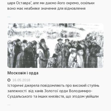
царя Оставра", але ми даємо його окремо, оскільки
воно має неабияке значення для відновлення
...
Московія і орда
16.05.2018
Історичні джерела повідомляють про високий ступінь
залежності від ханів Золотої орди Володимиро-
Суздальського та інших князівств, що згодом увійшли
...