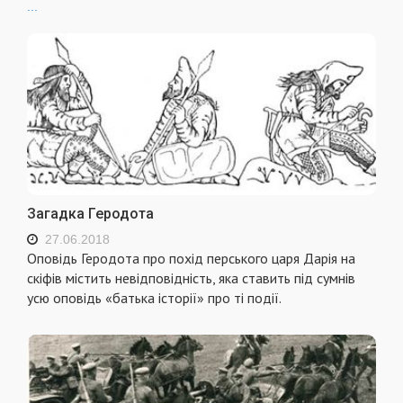
...
Загадка Геродота
27.06.2018
Оповідь Геродота про похід перського царя Дарія на
скіфів містить невідповідність, яка ставить під сумнів
усю оповідь «батька історії» про ті події.