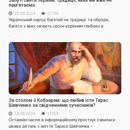
Забуті свята України: традиції, яких ми вже не
пам'ятаємо
20.08.2024
17736
Український народ багатий на традиції та обряди,
багато з яких сягають своїм корінням глибоко в
...
За столом з Кобзарем: що любив їсти Тарас
Шевченко за свідченнями сучасників?
19.08.2024
17559
Останнім часом в інформаційному просторі з’явилася
цікава деталь з життя Тараса Шевченка –