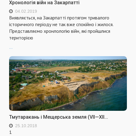
Хронологія війн на Закарпатті
04.02.2019
Виявляється, на Закарпатті протягом тривалого
історичного періоду не так вже спокійно і жилося.
Представляємо хронлологію війн, які пройшлися
територією
...
Тмутаракань і Мещерська земля (VII—XII...
25.10.2018
1