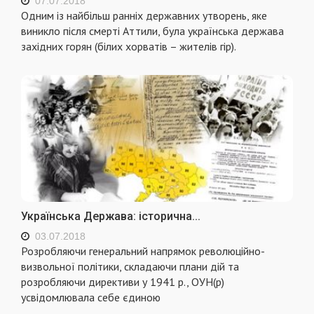
07.07.2018
Одним із найбільш ранніх державних утворень, яке
виникло після смерті Аттили, була українська держава
західних горян (білих хорватів – жителів гір).
Українська Держава: історична...
03.07.2018
Розробляючи генеральний напрямок революційно-
визвольної політики, складаючи плани дій та
розробляючи директиви у 1941 р., ОУН(р)
усвідомлювала себе єдиною