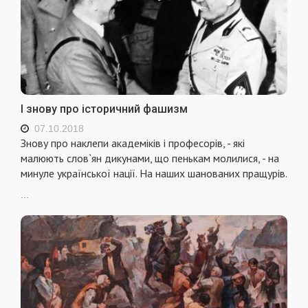
І знову про історичний фашизм
07.10.2018
Знову про наклепи академіків і професорів, - які
малюють слов`ян дикунами, що пенькам молилися, - на
минуле української нації. На наших шанованих пращурів.
...