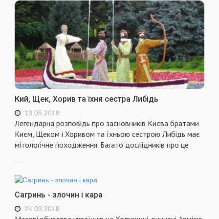
Кий, Щек, Хорив та їхня сестра Либідь
13.05.2018
Легендарна розповідь про засновників Києва братами
Києм, Щеком і Хоривом та їхньою сестрою Либідь має
мітологічне походження. Багато дослідників про це
...
Сагринь - злочин і кара
24.03.2018
Масові вбивства українців на Холмщині, вчинені Армією