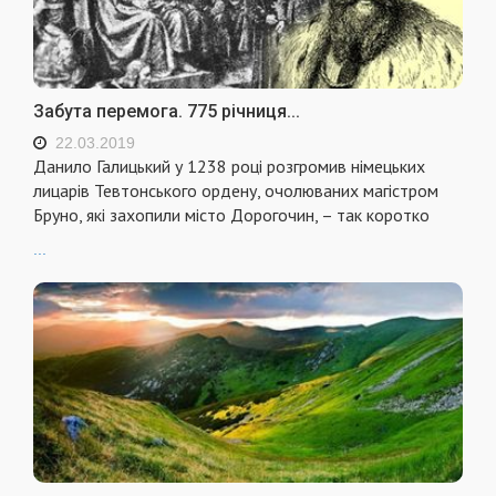
Забута перемога. 775 річниця...
22.03.2019
Данило Галицький у 1238 році розгромив німецьких
лицарів Тевтонського ордену, очолюваних магістром
Бруно, які захопили місто Дорогочин, – так коротко
...