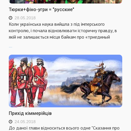
Тюрки+фіно-угри = "русские"
28.05.2018
Коли українська наука вийшла з під імперського
контролю, і почала відновлювати історичну правду, в
якій не залишається місця байкам про «триединый
...
Прихід кіммерійців
24.05.2018
До даної глави відноситься всього одне "Сказання про