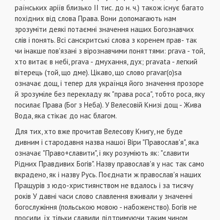
раїнських аріїв близько II тис. до н. ч.) також існує багато
похідних від слова Права. Вони допомага­ють нам
зрозуміти деякі потаємні значення наших Богознавчих
слів і понять. Всі санскритські слова з коренем прав- так
чи інакше пов'язані з вірознавчими поняттями: ргаvа - той,
хто витає в небі, рravа - дмухання, дух; рravata - легкий
вітерець (той, що дме). Цікаво, що слово ргаvаг(о)sa
означає дощ, і тепер для українця його значення прозоре
й зрозумі­ле без перекладу як "права роса", тобто роса, яку
посилає Права (Бог з Неба). У Велесовій Книзі дощ - Жива
Вода, яка стікає до нас благом.
Для тих, хто вже прочитав Велесову Книгу, не буде
дивним і стародавня назва нашої Віри "Православ'я", яка
означає "Право+славити", і яку ро­зуміють як: "славити
Рідних Правдивих Богів". Наз­ву православ'я у нас так само
вкрадено, як і наз­ву Русь. Поєднати ж православ'я наших
Пращу­рів з юдо-християнством не вдалось і за тисячу
років У давні часи слово славлення вживали у значенні
богослужіння (польською мовою - набоженство). Богів не
просили, їх тільки славили, під­тримуючи таким чином