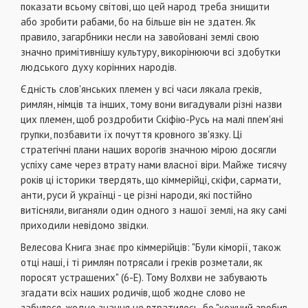
показати всьому сві­тові, що цей народ треба знищити
або зробити ра­бами, бо на більше він не здатен. Як
правило, загарбники несли на завойовані землі свою
значно примітивнішу культуру, викорінюючи всі здобутки
людського духу корінних народів.
Єдність слов'янських племен у всі часи ляка­ла греків,
римлян, німців та інших, тому вони вига­дували різні назви
цих племен, щоб роздробити Скіфію-Русь на малі ппем'яні
групки, позбавити їх по­чуття кровного зв'язку. Ці
стратегічні плани наших ворогів значною мірою досягли
успіху саме через втрату нами власної віри. Майже тисячу
років ці історики твердять, що кіммерійці, скіфи, сармати,
анти, руси й українці - це різні народи, які постійно
витісняли, виганяли один одного з нашої землі, на яку самі
приходили невідомо звідки.
Велесова Книга знає про кіммерійців: "Були кіморії, також
отці наші, і ті римлян потрясали і гре­ків розметали, як
поросят устрашених" (6-Е). Тому Волхви не забувають
згадати всіх наших родичів, щоб жодне слово не
забулося, жодне знання не втратилось, бо "кожний зробив