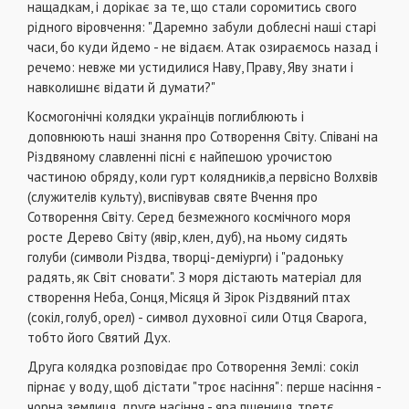
нащад­кам, і дорікає за те, що стали соромитись свого
рідного ві­ровчення: "Даремно забули доблесні наші старі
часи, бо ку­ди йдемо - не відаєм. Атак озираємось назад і
речемо: нев­же ми устидилися Наву, Пра­ву, Яву знати і
навколишнє відати й думати?"
Космогонічні колядки українців поглиблюють і
доповнюють наші знання про Сотворення Світу. Співані на
Різдвяному славленні пісні є найпе­шою урочистою
частиною обряду, коли гурт коляд­ників,а первісно Волхвів
(служителів культу), вис­півував святе Вчення про
Сотворення Світу. Серед безмежного космічного моря
росте Дерево Світу (явір, клен, дуб), на ньому сидять
голуби (симво­ли Різдва, творці-деміурги) і "радоньку
радять, як Світ сновати". З моря дістають матеріал для
ство­рення Неба, Сонця, Місяця й Зірок Різдвяний птах
(сокіл, голуб, орел) - символ духовної сили Отця Сварога,
тобто його Святий Дух.
Друга колядка розповідає про Сотворення Зем­лі: сокіл
пірнає у воду, щоб дістати "троє насіння": перше насіння -
чорна землиця, друге насіння - яра пшениця, третє