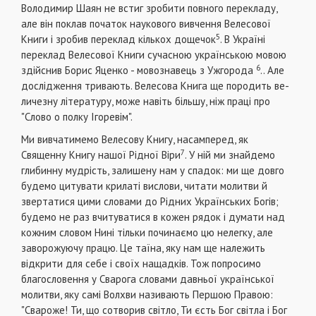
Володимир Шаян не встиг зробити повного пе­рекладу,
але він поклав початок наукового вив­чення Велесової
5
Книги і зробив переклад кіль­кох дощечок
. В Україні
переклад Велесової Кни­ги сучасною українською мовою
6
здійснив Борис Яценко - мовознавець з Ужгорода
.. Але
дослід­ження тривають. Велесова Книга ще породить ве­
личезну літературу, може навіть більшу, ніж праці про
"Слово о полку Ігоревім".
Ми вивчатимемо Велесову Книгу, насампе­ред, як
7
Священну Книгу нашої Рідної Віри
. У ній ми знайдемо
глибинну мудрість, залишену нам у спадок: ми ще довго
будемо цитувати крилаті вислови, читати молитви й
звертатися цими словами до Рідних Українських Богів;
будемо не раз вчи­туватися в кожен рядок і думати над
кожним сло­вом Нині тільки починаємо цю нелегку, але
заво­рожуючу працю. Це таїна, яку нам ще належить
відкрити для себе і своїх нащадків. Тож попроси­мо
благословення у Сварога словами давньої ук­раїнської
молитви, яку самі Волхви називають Першою Правою:
"Свароже! Ти, що сотворив світ­ло, Ти єсть Бог світла і Бог