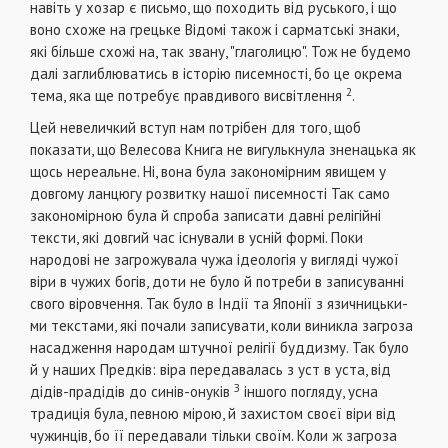
навіть у хозар є письмо, що походить від руського, і що
воно схоже на грець­ке Відомі також і сарматські знаки,
які більше схо­жі на, так звану, "глаголицю". Тож не будемо
далі заглиблюватись в історію писемності, бо це окрема
2
тема, яка ще потребує правдивого висвітлення
.
Цей невеличкий вступ нам потрібен для того, щоб
показати, що Велесова Книга не вигулькнула зненацька як
щось нереальне. Ні, вона була закономірним явищем у
довгому ланцюгу розвитку на­шої писемності Так само
закономірною була й спро­ба записати давні релігійні
тексти, які довгий час існували в усній формі. Поки
народові не загрожу­вала чужа ідеологія у вигляді чужої
віри в чужих богів, доти не було й потреби в записуванні
свого віровчення. Так було в Індії та Японії з язичницьки­
ми текстами, які почали записувати, коли виникла загроза
насадження народам штучної релігії буд­дизму. Так було
й у наших Предків: віра передава­лась з уст в уста, від
З
дідів-прадідів до синів-онуків
іншого погляду, усна
традиція була, певною мі­рою, й захистом своєї віри від
чужинців, бо її пере­давали тільки своїм. Коли ж загроза