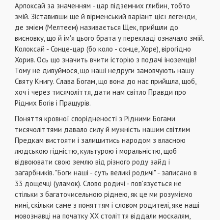
Арпоксай за значенням - цар підземних глибин, тобто
змій. Зіставивши ще й вір­менський варіант цієї легенди,
де змієм (Мелтеєм) називається Щек, прийшли до
висновку, що й ім'я цього брата у перекладі означало змій.
Колоксай - Сонце-цар (бо коло - сонце, Хоре), вірогідно
Хорив. Ось що значить вчити історію з подачі іноземців!
Тому не дивуймося, що наші недруги замовчують нашу
Святу Книгу. Слава Богам, що вона до нас прийшла, щоб,
хоч і через тисячоліття, дати нам світло Правди про
Рідних Богів і Пращурів.
Поняття кровної спорідненості з Рідними Богами
тисячоліттями давало силу й мужність нашим світлим
Предкам вистояти і залишитись народом з власною
людською гідністю, культурою і мораль­ністю, щоб
відвоювати свою землю від різного ро­ду зайд і
загарбників. "Боги наші - суть великі роди­чі" - записано в
33 дощечці (уламок). Слово родичі - пов'язується не
стільки з багаточисельною ріднею, як це ми розуміємо
нині, скільки саме з поняттям і словом родителі, яке наші
мовознавці на початку XX століття віддали москалям,