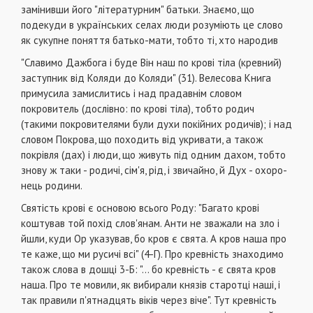
замінивши його "лі­тературним" батьки. Знаємо, що
подекуди в укра­їнських селах люди розуміють це слово
як сукупне поняття батько-мати, тобто ті, хто народив
"Славимо Дажбога і буде Він наш по крові тіла (кревний)
заступник від Коляди до Коляди" (31). Велесова Книга
примусила замислитись і над пра­давнім словом
покровитель (дослівно: по крові тіла), тобто родич
(такими покровителями були ду­хи покійних родичів); і над
словом Покрова, що походить від укривати, а також
покрівля (дах) і люди, що живуть під одним дахом, тобто
знову ж таки - родичі, сім'я, рід, і звичайно, й Дух - охоро­
нець родини.
Святість крові є основою всього Роду: "Багато крові
коштував той похід слов'янам. Анти не зва­жали на зло і
йшли, куди Ор указував, бо кров є свята. А кров наша про
те каже, що ми русичі всі" (4-Г). Про кревність знаходимо
також слова в дош­ці 3-Б: "... бо кревність - є свята кров
наша. Про те мовили, як вибирали князів старотці наші, і
так пра­вили п'ятнадцять віків через віче". Тут кревність