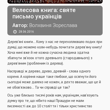
Велесова книга: святе
письмо українців
Автор:
Волхвиня Зореслава
28.06.2016
Дерев'яні книги... Кому з нас не перехоплюва­ло подих при
думці, що можемо коли-небудь по­читати дерев'яну книгу!
Хоча нині вже й не кожна сучасна людина здатна
збагнути зв'язок отого дре­внього (стародавнього) з
дерев'яним (зробленим із дерева).
Насправді ж дерево, древо, древній - слова одного
кореня. А коріння наше таке глибо­ке, що осягнути його
сьогодні може далеко не ко­жен, а дехто вважає, що це й
не обов'язково... Та чи справді це так?
Ось уже близько тисячі років нам, українцям, нав'язують
думку про те, що нібито наші Пращури не мали
писемності аж до 10 століття і тільки хрис­тиянство