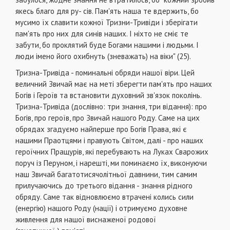
якесь благо для ру- сів. Пам'ять наша те вдержить, бо
мусимо їх сла­вити кожної Тризни-Тривіди і зберігати
пам'ять про них для синів наших. І ніхто не сміє те
забути, бо проклятий буде Богами нашими і людьми. І
люди імено його охибнуть (зневажать) на віки" (25).
Тризна-Тривіда - поминальні обряди нашої віри. Цей
величний Звичай має на меті зберегти пам'ять про наших
Богів і Героїв та встановити духовний зв'язок поколінь.
Тризна-Тривіда (дослів­но: три знання, три відання): про
Богів, про героїв, про Звичай нашого Роду. Саме на цих
обрядах згадуємо найперше про Богів Права, які є
нашими Праотцями і правують Світом, далі - про наших
героїчних Пращурів, які перебувають на Лу­ках Сварожих
поруч із Перуном, і нарешті, ми по­минаємо їх, виконуючи
наш Звичай багатотисячолітньої давнини, тим самим
прилучаючись до тре­тього відання - знання рідного
обряду. Саме так відновлюємо втрачені колись сили
(енергію) на­шого Роду (нації) і отримуємо духовне
живлення для нашої виснаженої родової