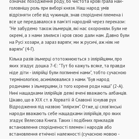
оз­начає походження роду, бо чистота крові грала най­
головнішу роль при виборі князя. Наш народ умів
відрізняти себе від чужинців, знав споріднені пле­мена і
все це передавалося в пам'яті народній че­рез перекази:
"Не забудемо також ільмерців, які нас охороняли. Були не
окремі, а з нами злилися і кров свою дали нам. Давно були
на Русі хозари, а зараз варяги; ми ж русичі, аж ніяк не
варяги" (4-Г).
Кілька разів ільмерці ототожнюються з іллірійцями, про
яких згадує дошка 7-Є: "Тут бо кажуть всяке, та правди
ніде діти - іллірійці були поглинені нами", тобто сучасною
термінологією, асимілювалися з нами. "Був народ
родичами з ільмерцями, із того кореня роди наші" (2-А).
Нині нащадками іллірійців деякі вчені вважають албанців.
Цікаво, що в XIX ст. в Хорватії й Славонії іс­нував рух
Відродження під назвою "ілліризм". От­же, ці слов'янські
народи вважають себе нащад­ками іллірійців, про яких
згадує Велесова Книга. Таких і подібних прикладів
встановлення спорід­неності племен і народів або
встановлення етніч­ної належності (сучасною мовою -