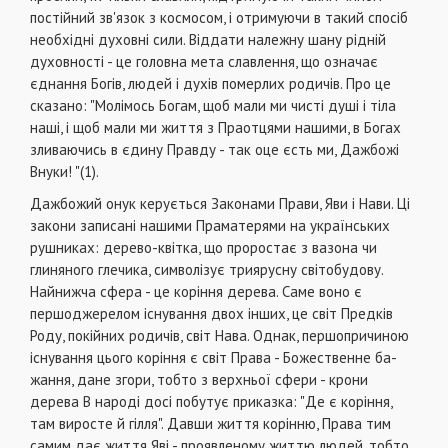
постійний зв'язок з космо­сом, і отримуючи в такий спосіб
необхідні духовні сили. Віддати належну шану рідній
духовності - це головна мета славлення, що означає
єднання Бо­гів, людей і духів померлих родичів. Про це
сказа­но: "Молімось Богам, щоб мали ми чисті душі і тіла
наші, і щоб мали ми життя з Праотцями наши­ми, в Богах
зливаючись в єдину Правду - так оце єсть ми, Дажбожі
Внуки! "(1).
Дажбожий онук керується Законами Прави, Яви і Нави. Ці
закони записані нашими Праматерями на українських
рушниках: дерево-квітка, що про­ростає з вазона чи
глиняного глечика, символізує триярусну світобудову.
Найнижча сфера - це ко­ріння дерева. Саме воно є
першоджерелом існу­вання двох інших, це світ Предків
Роду, покійних родичів, світ Нава. Однак, першопричиною
існу­вання цього коріння є світ Права - Божественне ба­
жання, дане згори, тобто з верхньої сфери - крони
дерева В народі досі побутує приказка: "Де є ко­ріння,
там виросте й гілля". Давши життя корінню, Права тим
самим дає життя Яві - проявленому життю людей, тобто