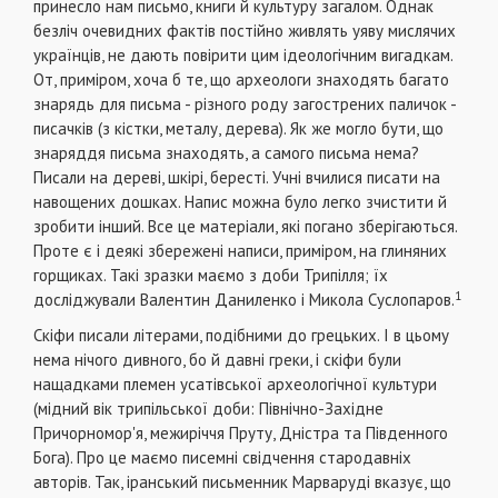
принесло нам письмо, книги й культуру загалом. Однак
безліч очевидних фактів постійно живлять уяву мислячих
українців, не дають повіри­ти цим ідеологічним вигадкам.
От, приміром, хоча б те, що археологи знаходять багато
знарядь для пись­ма - різного роду загострених паличок -
писачків (з кістки, металу, дерева). Як же могло бути, що
зна­ряддя письма знаходять, а самого письма нема?
Писали на дереві, шкірі, бересті. Учні вчилися пи­сати на
навощених дошках. Напис можна було лег­ко зчистити й
зробити інший. Все це матеріали, які погано зберігаються.
Проте є і деякі збережені написи, приміром, на глиняних
горщиках. Такі зразки маємо з доби Трипілля; їх
1
досліджували Валентин Даниленко і Микола Суслопаров.
Скіфи писали літерами, подібними до грецьких. І в цьому
нема нічого дивного, бо й давні греки, і скіфи були
нащадками племен усатівської архео­логічної культури
(мідний вік трипільської доби: Північно-Західне
Причорномор'я, межиріччя Пруту, Дніс­тра та Південного
Бога). Про це маємо писемні свід­чення стародавніх
авторів. Так, іранський письмен­ник Марваруді вказує, що