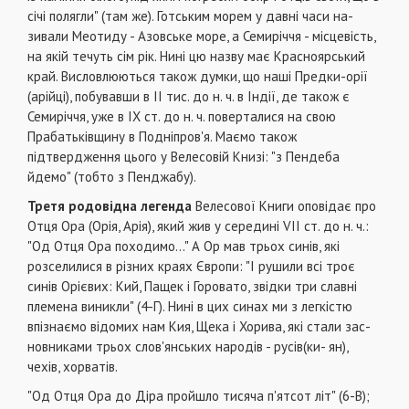
січі полягли" (там же). Готським морем у давні часи на­
зивали Меотиду - Азовське море, а Семиріччя - міс­цевість,
на якій течуть сім рік. Нині цю назву має Крас­ноярський
край. Висловлюються також думки, що наші Предки-орії
(арійці), побувавши в II тис. до н. ч. в Індії, де також є
Семиріччя, уже в IX ст. до н. ч. поверталися на свою
Прабатьківщину в Подніпров'я. Маємо також
підтвердження цього у Велесовій Кни­зі: "з Пендеба
йдемо" (тобто з Пенджабу).
Третя родовідна легенда
Велесової Книги опо­відає про
Отця Ора (Орія, Арія), який жив у сере­дині VII ст. до н. ч.:
"Од Отця Ора походимо..." А Ор мав трьох синів, які
розселилися в різних кра­ях Європи: "І рушили всі троє
синів Орієвих: Кий, Пащек і Горовато, звідки три славні
племена ви­никли" (4-Г). Нині в цих синах ми з легкістю
впізна­ємо відомих нам Кия, Щека і Хорива, які стали зас­
новниками трьох слов'янських народів - русів(ки- ян),
чехів, хорватів.
"Од Отця Ора до Діра пройшло тисяча п'ятсот літ" (6-В);