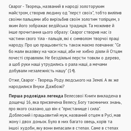
Сварог - Творець, названий в народі золоторуким
майстром, створив людину од "перст сво­їх", тобто виліпив
своїми пальцями або вирізьбив своїм золотим топірцем, з
яким його зображає ве­дійська традиція. Та можливе й
інше прочитання цього образу: Сварог створив нас із
частини сво­го тіла - пальців, які є символом творчої праці
на­роду. Про цю працьовитість також маємо повчан­ня: "Се
бо мали вказівку на часи наші, аби не хиб­но діяли й Отцям
почесті справляли. Не бездіяльні персти товкли о дерево,
а щоб руки наші утрудились о рала наші, а мечами
добували незалеж­ність нашу" (14).
Отже, Сварог - Творець Роду людського на Землі. А як же
народилися Внуки Дажбожі?
Перша родовідна легенда
Велесової Книги викладена в
дощечці 16, яка присвячена Велесу, Богу таємничих знань,
про якого сказано, що він є "пристанище і сила".
Доблесний і працьовитий муж, названий отцем в Русі, мав
жону і двох доньок. Було в них багато овець, корів та
іншої худоби, яку вони випасали в степах. Саме в степах