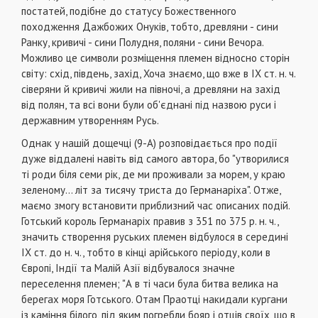
постатей, подібне до статусу Божес­твенного
походження Дажбожих Онуків, тобто, древляни - сини
Ранку, кривичі - сини Полудня, поляни - сини Вечора.
Можливо це символи роз­міщення племен відносно сторін
світу: схід, пів­день, захід, Хоча знаємо, що вже в IX ст. н. ч.
сіверяни й кривичі жили на півночі, а древляни на захід
від полян, та всі вони були об'єднані під назвою руси і
державним утворенням Русь.
Однак у нашій дощечці (9-А) розповідається про події
дуже віддалені навіть від самого автора, бо "ут­ворилися
ті роди біля семи рік, де ми проживали за морем, у краю
зеленому... літ за тисячу триста до Германаріха". Отже,
маємо змогу встановити приб­лизний час описаних подій.
Готський король Германаріх правив з 351 по 375 р. н. ч.,
значить створення руських племен відбулося в середині
IX ст. до н. ч., тобто в кінці арійського періоду, коли в
Європі, Індії та Малій Азії відбувалося значне
переселення пле­мен; "А в ті часи була битва велика на
берегах моря Готського. Отам Праотці накидали кургани
із каміння білого, під яким погребли бояр і отців своїх, що в