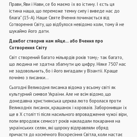
Прави, Яви і Нави, се бо маємо їх во істину. І єсть ця
істина наша, що переможе темну сипу і виведе нас до
блага" (15-А). Наше Святе Вчення починається від
Сотворення Світу, що відбулося невідомо коли, тому й не
шу­каймо його дати.
Дажбог створив нам яйце... або Вчення про
Сотворення Світу
Світ створений багато мільярдів років тому,- так багато,
що людина не здатна збагнути цю цифру. Ніяке 7507 нас
не задовольнить, бо і його вигада­ли у Візантії. Краще
почнімо з писанки...
Сьогодні Великодня писанка відома у всьому світі як
культурний символ України. Але не всім відомо, що
донедавна християнська церква люто бо­ролася проти
Великодніх писанок, крашанок і коро­ваїв. Заборонивши їх
ще в X столітті після насиль­ного впровадження чужої віри,
попи впродовж се­мисот років накладали покарання на
українських се­лян, які щороку відправляли обряд
причастя до кос­мічного Воскресіння Світла, коли настає