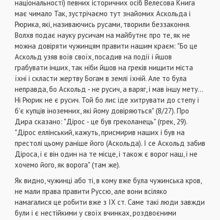
національнос­ті) певних історичних осіб Велесова Книга
має чи­мало Так, зустрічаємо тут знайомих Аскольда і
Рюрика, які, називаючись русами, творили без­законня.
Волхв подає науку русичам на майбут­нє про те, як не
можна довіряти чужинцям прави­ти нашим краєм: "Бо це
Аскольд узяв воїв своїх, посадив на події і йшов
грабувати інших, так ніби йшов на греків нищити міста
їхні і скласти жертву Богам в землі їхній. Але то була
неправда, бо Аскольд - не русич, а варяг, і мав іншу мету...
Ні Рюрик не є русич. Той бо лис іде хитрувати до степу і
б'є купців іноземних, які йому довіря­ються" (8/27). Про
Дира сказано: "Дірос - це був греколанець" (грек, 29).
"Дірос еллінський, кажуть, присмирив наших і був на
престолі цьому раніше його (Аскольда). І се Аскольд забив
Діроса, і є він один на те місце, і також є ворог наш, і не
хочемо його, як ворога" (там же).
Як видно, чужинці або ті, в кому вже була чужинська кров,
не мали права правити Руссю, але вони всіляко
намагалися це робити вже з ІХ ст. Саме такі люди завжди
були і є нестійкими у своїх вчин­ках, роздвоєними