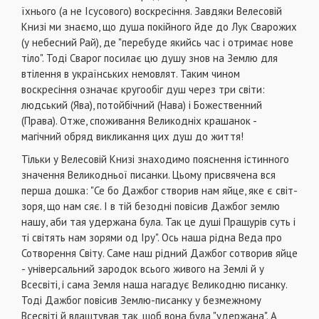
їхнього (а не Ісусового) воскресіння. Завдяки Велесовій
Книзі ми знаємо, що душа покійного йде до Лук Сварожих
(у небесний Рай), де "перебуде якийсь час і отримає нове
тіло". Тоді Сварог посилає цю душу знов на Землю для
втілення в українських немовлят. Таким чином
воскресіння означає круго­обіг душ через три світи:
людський (Ява), потойбіч­ний (Нава) і Божественний
(Права). Отже, спожи­вання Великодніх крашанок -
магічний обряд вик­ликання цих душ до життя!
Тільки у Велесовій Книзі знаходимо пояснення істинного
значення Великодньої писанки. Цьому присвячена вся
перша дошка: "Се бо Дажбог створив нам яйце, яке є світ-
зоря, що нам сяє. І в тій безодні повісив Дажбог землю
нашу, аби тая удержана була. Так це душі Пращурів суть і
ті світять нам зорями од Іру". Ось наша рідна Веда про
Сот­ворення Світу. Саме наш рідний Дажбог сотворив яйце
- універсальний зародок всього живого на Землі й у
Всесвіті, і сама Земля наша нагадує Великод­ню писанку.
Тоді Дажбог повісив Землю-писанку у безмежному
Всесвіті й влаштував так, щоб вона бу­ла "удержана". А