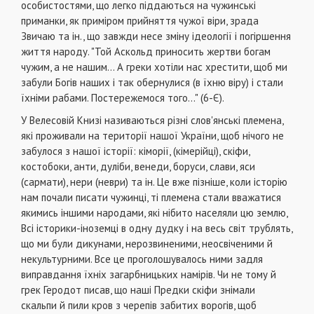
особистостями, що легко піддають­ся на чужинські
приманки, як приміром прийняття чу­жої віри, зрада
Звичаю та ін., що завжди несе зміну ідеології і погіршення
життя народу. "Той Аскольд приносить жертви богам
чужим, а не нашим... А греки хотіли нас хрестити, щоб ми
забули Богів наших і так обернулися (в їхню віру) і стали
їхніми рабами. Постережемося того..." (6-Є).
У Велесовій Книзі називаються різні слов'янські племена,
які проживали на території нашої Украї­ни, щоб нічого не
забулося з нашої історії: кіморії, (кімерійці), скіфи,
костобоки, анти, дуліби, венеди, боруси, слави, яси
(сармати), нери (неври) та ін. Це вже пізніше, коли історію
нам почали писати чужинці, ті племена стали вважатися
якимись ін­шими народами, які нібито населяли цю землю,
Всі історики-іноземці в одну дудку і на весь світ трублять,
що ми були дикунами, нерозвиненими, неосвіченими й
некультурними. Все це проголошу­валось ними задля
виправдання їхніх загарбниць­ких намірів. Чи не тому й
грек Геродот писав, що наші Предки скіфи знімали
скальпи й пили кров з черепів забитих ворогів, щоб