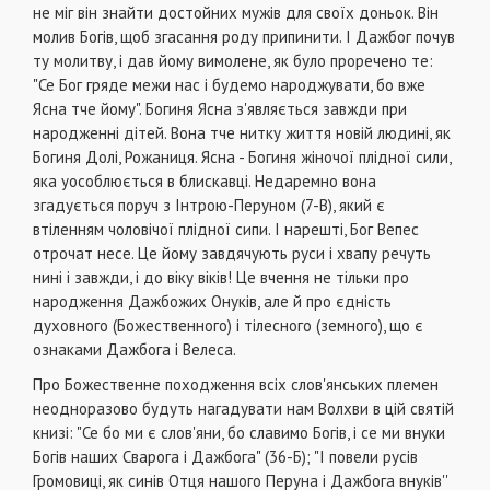
не міг він знайти достойних мужів для своїх доньок. Він
мо­лив Богів, щоб згасання роду припинити. І Дажбог почув
ту молитву, і дав йому вимолене, як було проречено те:
"Се Бог гряде межи нас і будемо народжувати, бо вже
Ясна тче йому". Богиня Ясна з'являється завжди при
народженні дітей. Вона тче нитку життя новій людині, як
Богиня Долі, Рожаниця. Ясна - Богиня жіночої плідної сили,
яка уособ­люється в блискавці. Недаремно вона
згадується поруч з Інтрою-Перуном (7-В), який є
втіленням чо­ловічої плідної сипи. І нарешті, Бог Вепес
отрочат несе. Це йому завдячують руси і хвапу речуть
ни­ні і завжди, і до віку віків! Це вчення не тільки про
народження Дажбожих Онуків, але й про єдність
духовного (Божественного) і тілесного (земного), що є
ознаками Дажбога і Велеса.
Про Божественне походження всіх слов'янських племен
неодноразово будуть нагадувати нам Волхви в цій святій
книзі: "Се бо ми є слов'яни, бо славимо Богів, і се ми внуки
Богів наших Сварога і Дажбога" (36-Б); "І повели русів
Громовиці, як си­нів Отця нашого Перуна і Дажбога внуків''