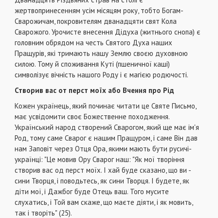
жертвопринесенням усім місяцям року, тоб­то Богам-
Сварожичам, покровителям дванадцяти свят Кола
Сварожого. Урочисте внесення Дідуха (житнього снопа) є
головним обрядом на честь Свя­того Духа наших
Пращурів, які тримають нашу Землю своєю духовною
силою. Тому й споживан­ня Куті (пшеничної каші)
символізує вічність на­шого Роду і є магією родючості.
Створив вас от перст моїх або Вчення про Рід
Кожен українець, який починає читати це Святе Письмо,
має усвідомити своє Божественне по­ходження.
Український народ створений Сварогом, який ще має ім'я
Род, тому саме Сварог є нашим Пращуром, і саме Він дав
нам Заповіт через Отця Ора, якими мають бути русичі-
українці: "Це мовив Ору Сварог наш: "Як мої творіння
створив вас од перст моїх. І хай буде сказано, що ви -
сини Творця, і поводьтесь, як сини Творця. І буде­те, як
діти мої, і Дажбог буде Отець ваш. Того му­сите
слухатись, і Той вам скаже, що маєте діяти, і як мовить,
так і творіть" (25).