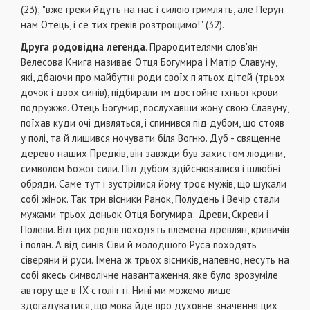
(23); "вже греки йдуть на нас і силою гримлять, але Перун
нам Отець, і се тих греків розтрощимо!" (32).
Друга родовідна легенда
. Прародителями слов'ян
Велесова Книга називає Отця Богумира і Матір Славуну,
які, дбаючи про майбутні роди сво­їх п'ятьох дітей (трьох
дочок і двох синів), підби­рали їм достойне їхньої крови
подружжя. Отець Богумир, послухавши жону свою Славуну,
пої­хав куди очі дивляться, і спинився під дубом, що стояв
у полі, та й лишився ночувати біля Вогню. Дуб - священне
дерево наших Предків, він зав­жди був захистом людини,
символом Божої си­ли. Під дубом здійснювалися і шлюбні
обряди. Саме тут і зустрілися йому троє мужів, що шукали
собі жінок. Так три вісники Ранок, Полудень і Вечір стали
мужами трьох доньок Отця Богуми­ра: Древи, Скреви і
Полеви. Від цих родів походять племена древлян, кривичів
і полян. А від синів Сіви й молодшого Руса походять
сіверяни й руси. Імена ж трьох вісників, напевно, несуть на
собі якесь символічне навантаження, яке було зро­зуміле
автору ще в IX столітті. Нині ми можемо лише
здогадуватися, що мова йде про духовне значення цих