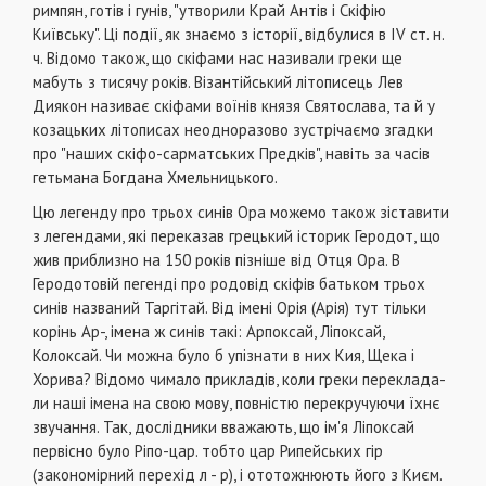
римпян, готів і гунів, "утворили Край Антів і Скіфію
Київську". Ці події, як знаємо з істо­рії, відбулися в IV ст. н.
ч. Відомо також, що скіфа­ми нас називали греки ще
мабуть з тисячу років. Візантійський літописець Лев
Диякон називає скі­фами воїнів князя Святослава, та й у
козацьких літописах неодноразово зустрічаємо згадки
про "на­ших скіфо-сарматських Предків", навіть за часів
гетьмана Богдана Хмельницького.
Цю легенду про трьох синів Ора можемо та­кож зіставити
з легендами, які переказав грецький історик Геродот, що
жив приблизно на 150 років пізніше від Отця Ора. В
Геродотовій пегенді про родовід скіфів батьком трьох
синів названий Таргітай. Від імені Орія (Арія) тут тільки
корінь Ар-, іме­на ж синів такі: Арпоксай, Ліпоксай,
Колоксай. Чи можна було б упізнати в них Кия, Щека і
Хорива? Відомо чимало прикладів, коли греки переклада­
ли наші імена на свою мову, повністю перекручу­ючи їхнє
звучання. Так, дослідники вважають, що ім'я Ліпоксай
первісно було Ріпо-цар. тобто цар Рипейських гір
(закономірний перехід л - р), і ототож­нюють його з Києм.