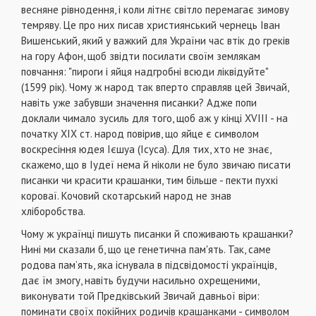
весняне рівнодення, і коли літнє світло перемагає зимову
темряву. Це про них писав християнський чернець Іван
Вишенський, який у важкий для України час втік до греків
на гору Афон, щоб звідти посилати своїм землякам
повчання: "пироги і яйця надгробні всю­ди ліквідуйте"
(1599 рік). Чо­му ж народ так вперто справляв цей Звичай,
навіть уже забувши значення пи­санки? Адже попи
доклали чимало зусиль для того, щоб аж у кінці XVIII - на
по­чатку XIX ст. народ повірив, що яйце є символом
воскре­сіння юдея Ієшуа (Ісуса). Для тих, хто не знає,
скаже­мо, що в Іудеї нема й ніколи не було звичаю писати
пи­санки чи красити крашанки, тим більше - пекти пухкі
ко­роваї. Кочовий скотарський народ не знав
хліборобства.
Чому ж українці пишуть писанки й споживають кра­шанки?
Нині ми сказали б, що це генетична пам'ять. Так, саме
родова пам’ять, яка існувала в підсвідомості українців,
дає їм змо­гу, навіть будучи насильно охрещеними,
виконува­ти той Предківський Звичай давньої віри:
поминати своїх покійних родичів крашанками - символом