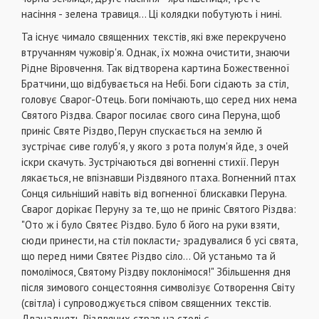
насіння - зелена травиця... Ці ко­лядки побутують і нині.
Та існує чимало священних текстів, які вже перекручено
втручанням чужовір'я. Однак, їх можна очистити, знаючи
Рідне Віровчення. Так відтворена картина Божественної
Братчини, що від­бувається на Небі. Боги сідають за стіл,
головує Сварог-Отець. Боги помічають, що серед них не­ма
Святого Різдва. Сварог посилає свого сина Перуна, щоб
приніс Святе Різдво, Перун спускаєть­ся на землю й
зустрічає сиве голуб'я, у якого з рота полум'я йде, з очей
іскри скачуть. Зустріча­ються дві вогненні стихії. Перун
лякається, не впіз­навши Різдвяного птаха. Вогненний птах
Сонця сильніший навіть від вогненної блискавки Перу­на.
Сварог дорікає Перуну за те, що не приніс Свя­того Різдва:
"Ото ж і було Святеє Різдво. Було б його на руки взяти,
сюди принести, на стіл пок­ласти,- зрадувалися б усі свята,
що перед ними Святеє Різдво сіло... Ой устаньмо та й
помолімо­ся, Святому Різдву поклонімося!" Збільшення дня
після зимового сонцестояння символізує Сотворення Світу
(світла) і супроводжується співом свя­щенних текстів.
Дванадцять Різдвяних страв на столі є