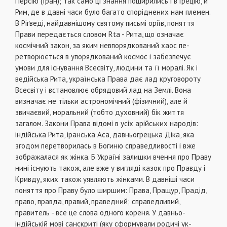
Персію (Іран); так само ці знання поширились і в Грецію, й
Рим, де в давні часи було багато споріднених нам племен.
В Ріґведі, найдавнішому святому письмі оріїв, поняття
Прави передається словом Rta - Рита, що означає
космічний закон, за яким невпорядкований хаос пе­
ретворюється в упорядкований космос і забезпечує
умови для існування Всесвіту, людини та її моралі. Як і
ведійська Рита, українська Права дає лад круго­вороту
Всесвіту і встановлює обрядовий лад на Зем­лі. Вона
визначає не тільки астрономічний (фізич­ний), але й
звичаєвий, моральний (тобто духовний) бік життя
загалом. Закони Права відомі в усіх арійсь­ких народів:
індійська Рита, іранська Аса, давньог­рецька Діка, яка
згодом перетворилась в Богиню справедливості і вже
зображалася як жінка. Б Укра­їні залишки вчення про Праву
нині існують також, але вже у вигляді казок про Правду і
Кривду, яких також уявляють жінками. В давніші часи
поняття про Праву було ширшим: Права, Пращур, Прадід,
пра­во, правда, правий, праведний; справедливий,
правитель - все це слова одного кореня. У давньо­
індійській мові санскриті (яку сформували родичі ук­