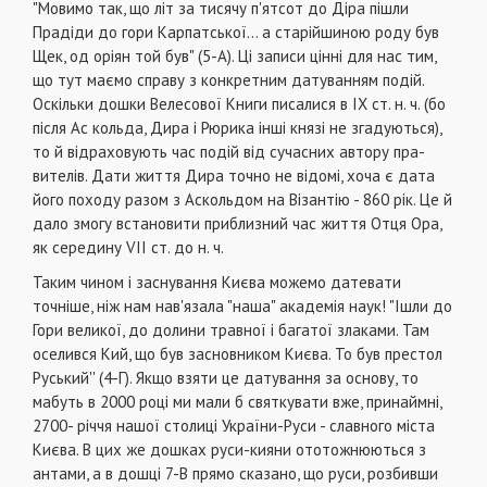
"Мовимо так, що літ за тисячу п'ятсот до Діра пішли
Прадіди до гори Карпатської... а старій­шиною роду був
Щек, од оріян той був" (5-А). Ці записи цінні для нас тим,
що тут маємо справу з конкретним датуванням подій.
Оскільки дошки Велесової Книги писалися в IX ст. н. ч. (бо
після Ас кольда, Дира і Рюрика інші князі не згадуються),
то й відраховують час подій від сучасних автору пра­
вителів. Дати життя Дира точно не відомі, хоча є дата
його походу разом з Аскольдом на Візантію - 860 рік. Це й
дало змогу встановити приблизний час життя Отця Ора,
як середину VII ст. до н. ч.
Таким чином і заснування Києва можемо датeвати
точніше, ніж нам нав'язала "наша" академія наук! "Ішли до
Гори великої, до долини травної і багатої злаками. Там
оселився Кий, що був зас­новником Києва. То був престол
Руський'' (4-Г). Як­що взяти це датування за основу, то
мабуть в 2000 році ми мали б святкувати вже, принаймні,
2700- річчя нашої столиці України-Руси - славного міста
Києва. В цих же дошках руси-кияни ототожнюють­ся з
антами, а в дошці 7-В прямо сказано, що ру­си, розбивши