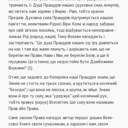
тримають її Душі Пращурів наших (духовна сила, енергія),
які світять нам зорями з Вирію - Раю, тобто країни
Предків. Духовна сила Пращурів підтримується нашою
пам'яттю, молитва­ми Рідної Віри. Коли ж народ забуває
про свій зв'язок поколінь, тоді відбувається непоправне -
зни­кає Рід (народ, нація). Тому Волхви нагадують і
застерігають: "Це душі Пращурів наших од Іру дивлять­ся
на нас і там від жалю плачуть, і дорікають нам, що не
берегли ми Прави, Нави і Яви, не берегли Богів, а ще й
глузували. Це істинно, що недостойні бути Дажбожими
Внуками!" (1).
Отже, ще задовго до Коперніка наші Пращури знали, що
Земля не стоїть на трьох слонах, а крутиться в косміч­ній
"безодні", і що вона не плоска, а кругла, як яйце. Зна­ли
вони й про ту силу, яка "удержує" цей космічний рух,
тобто правує (керує) Всесвітом. Цю силу вони називали
Прав або Права.
Саме закони Права нагадує автор першої дошки Веле­
сової Книго своїм сучасникам, а заразом і нам, своїм