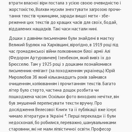
втрати власної віри постала з усією своєю очевидністю і
жорсто­кістю, Волхви мусили знехтувати загрозою прочи­
тання текстів чужинцями, заради вищої мети - збе­
реження цих текстів до кращих часів для своїх, бо­дай,
віддалених нащадків. Такі часи настали нині.
Дошки з давніми письменами були знайдені в маєтку
Великий Бурлюк на Харківщині, віро­гідно, в 1919 році під
час громадянської війни полковником білої армії Алі
(Федором Артуровичем) Ізенбеком, який вивіз їх до
Брюсселю. Там у 1925 році з дошками познайомився
письменник-емігант (за походженням українець) Юрій
Миролюбов Зб який кільканадцять років займався
очищенням, копіюванням і прочитанням текстів. Багато
літер було стерто, частина дощок розби­та чи
пошкоджена часом. Оскільки фото вихо­дило нечітке, він
був змушений переписувати тек­сти вручну. Про
дослідження Велесової Книги та її публікації вже існує
4
чимало літератури в Ук­раїні
. Перші переклади її були
недосконалі, бо робилися, переважно, шанувальниками
старови­ни, які не мали лігвістичної освіти. Професор