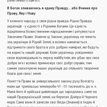
(генетичної-) пам'яті.
В Богах зливаючись в єдину Правду... або Вчення про
Праву, Яву і Наву
У кожного народу є своя рідна правда. Рідна Правда
українців - у єдності з Рідними Богами. Ця єдність
підкріплена Божественним народженням і регулюється
Законами Прави. Знаючи ці Закони, українець не чинить
зла українцю й Рідній Землі, а всіляко намагається
підтримати свого брата в усіх добрих намірах, які будуть
на користь нашій дер­жаві. Коли українець усвідомлює
свою відпові­дальність перед майбутнім, він дбає про своє
доб­ре ім'я і всіляко примножує свої добрі справи, тим
самим заохочуючи інших українців до спільного творення
блага для своєї землі.
Поняття Прави як універсального закону руху Всесвіту
мали ще трипільські землероби VI - IIІ тися­чоліть до н. ч.
Мала його й орійська цивілізація, що зародилась саме на
нашій Праукраїнській землі, на берегах Дніпра й Чорного
моря. Саме вони й занес­ли свої Веди (Знання) в Індію й