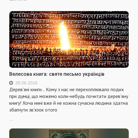
Велесова книга: святе письмо українців
28.06.2016
Дерев'яні книги... Кому з нас не перехоплюва­ло подих
при думці, що можемо коли-небудь по­читати дерев'яну
книгу! Хоча нині вже й не кожна сучасна людина здатна
збагнути зв'язок отого
...