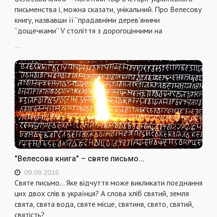
письменства і, можна сказати, унікальний. Про Велесову
книгу, назвавши її “прадавніми дерев’яними
“дощечками” V століття з дорогоцінними на
...
"Велесова книга" – святе письмо...
09.09.2016
Святе письмо... Яке відчуття може викликати поєднання
цих двох слів в українця? А слова хліб святий, земля
свята, свята вода, святе місце, святиня, свято, святий,
святість?