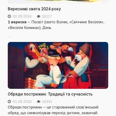
Вересневі свята 2024 року
02.09.2024
16117
1 вересня
— Посвіт (свято Вогню, «Свіччине Весілля»,
«Весілля Комина»). День
...
Обряди пострижин: Традиції та сучасність
01.09.2024
16341
Обряди пострижин — це старовинний слов'янський
обряд, що символізував перехід дитини, зазвичай