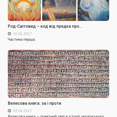
Род-Світовид – код від предка про...
10.05.2017
Частина перша.
Велесова книга: за і проти
03.04.2017
Велесова книга — помітний твір в історії українського