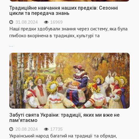
Традиційне навчання наших предків: Сезонні
цикли та передача знань
31.08.2024
16969
Наші предки здобували знання через систему, яка була
глибоко вкорінена в традиціях, культурі та
...
Забуті свята України: традиції, яких ми вже не
пам'ятаємо
20.08.2024
17735
Український народ багатий на традиції та обряди,