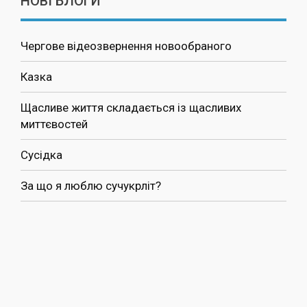
НОВІ БЛОГИ
Чергове відеозвернення новообраного
Казка
Щасливе життя складається із щасливих
миттєвостей
Сусідка
За що я люблю сучукрліт?