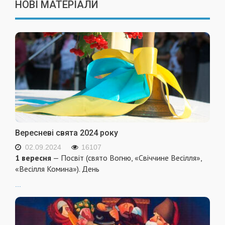
НОВІ МАТЕРІАЛИ
Вересневі свята 2024 року
02.09.2024
16107
1 вересня
— Посвіт (свято Вогню, «Свіччине Весілля»,
«Весілля Комина»). День
...