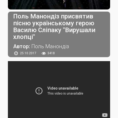
Поль Манондіз присвятив
пісню українському герою
Василю Сліпаку "Вирушали
хлопці"
Автор:
Поль Манондіз
25.10.2017
3418