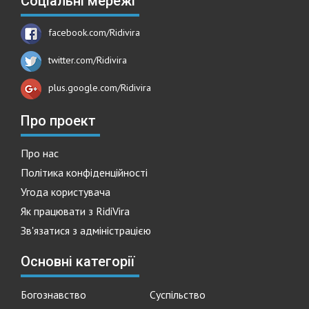
Соціальні мережі
facebook.com/Ridivira
twitter.com/Ridivira
plus.google.com/Ridivira
Про проект
Про нас
Політика конфіденційності
Угода користувача
Як працювати з RidiVira
Зв'язатися з адміністрацією
Основні категорії
Богознавство
Суспільство