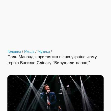
Головна
Медіа
Музика
/
/
/
Поль Манондіз присвятив пісню українському
герою Василю Сліпаку "Вирушали хлопці"