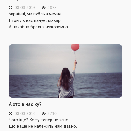
03.03.2016
2678
Українці, ми публіка чемна,
І тому в нас панує лихвар.
А нахабна брехня чужоземна —
...
А хто в нас ху?
03.03.2016
2710
Чого іще? Кому тепер не ясно,
Що наше не належить нам давно.