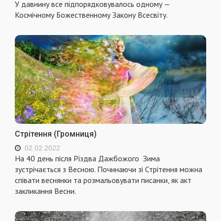
У давнину все підпорядковувалось одному —
Космічному Божественному Закону Всесвіту.
Стрітення (Громниця)
02.02.2022
На 40 день після Різдва Дажбожого Зима
зустрічається з Весною. Починаючи зі Стрітення можна
співати веснянки та розмальовувати писанки, як акт
закликання Весни.