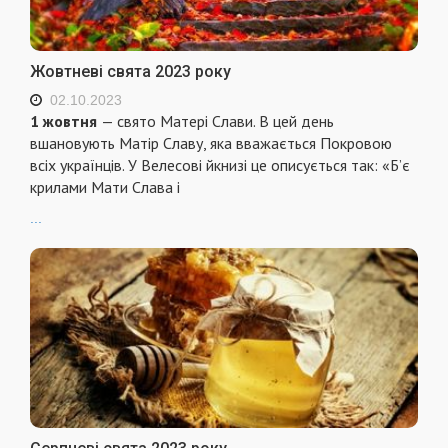
Жовтневі свята 2023 року
02.10.2023
1 жовтня
— свято Матері Слави. В цей день
вшановують Матір Славу, яка вважається Покровою
всіх українців. У Велесові йкнизі це описується так: «Б’є
крилами Мати Слава і
...