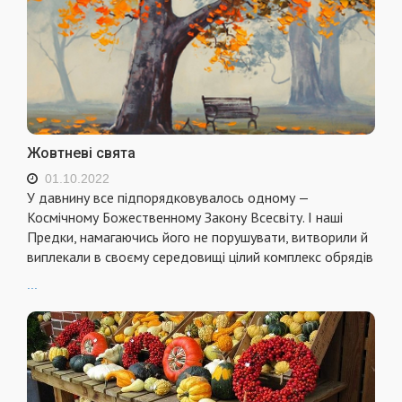
Жовтневі свята
01.10.2022
У давнину все підпорядковувалось одному —
Космічному Божественному Закону Всесвіту. І наші
Предки, намагаючись його не порушувати, витворили й
виплекали в своєму середовищі цілий комплекс обрядів
...