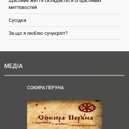
Щасливе життя складається із щасливих
миттєвостей
Сусідка
За що я люблю сучукрліт?
МЕДІА
СОКИРА ПЕРУНА