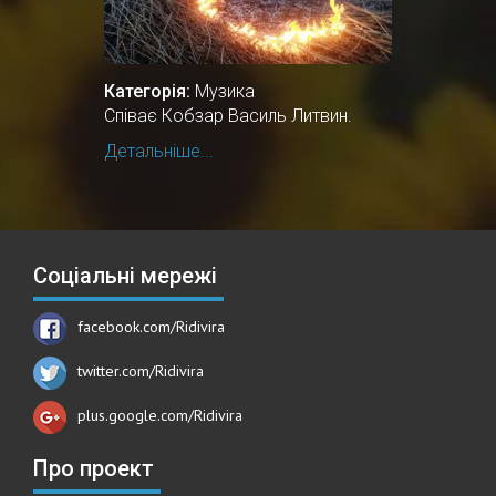
Категорія:
Музика
Співає Кобзар Василь Литвин.
Детальніше...
Соціальні мережі
facebook.com/Ridivira
twitter.com/Ridivira
plus.google.com/Ridivira
Про проект