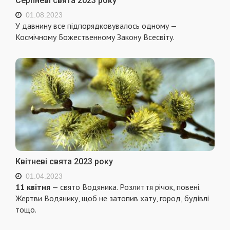
Серпневі свята 2023 року
01.08.2023
У давнину все підпорядковувалось одному —
Космічному Божественному Закону Всесвіту.
Квітневі свята 2023 року
01.04.2023
11 квітня
— свято Водяника. Розлиття річок, повені.
Жертви Водянику, щоб не затопив хату, город, будiвлi
тощо.