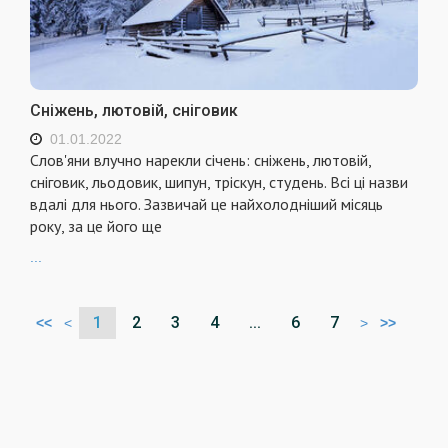
Сніжень, лютовій, сніговик
01.01.2022
Слов'яни влучно нарекли січень: сніжень, лютовій,
сніговик, льодовик, шипун, тріскун, студень. Всі ці назви
вдалі для нього. Зазвичай це найхолодніший місяць
року, за це його ще
...
1
2
3
4
...
6
7
<<
<
>
>>