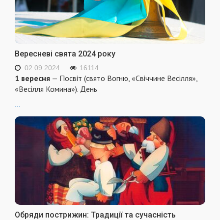
Вересневі свята 2024 року
02.09.2024
16114
1 вересня
— Посвіт (свято Вогню, «Свіччине Весілля»,
«Весілля Комина»). День
...
Обряди пострижин: Традиції та сучасність