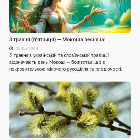
3 травня (п’ятниця) — Мокоша весняна:...
03.05.2024
3 травня в українській та слов'янській традиції
відзначають день Мокоші — божества, що є
покровителькою жіночого рукоділля та плодючості.