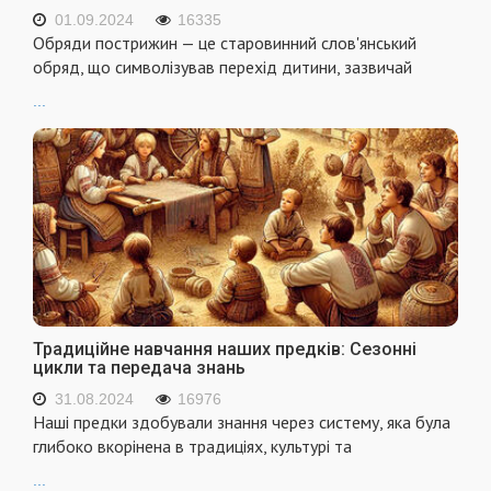
01.09.2024
16335
Обряди пострижин — це старовинний слов'янський
обряд, що символізував перехід дитини, зазвичай
...
Традиційне навчання наших предків: Сезонні
цикли та передача знань
31.08.2024
16976
Наші предки здобували знання через систему, яка була
глибоко вкорінена в традиціях, культурі та
...