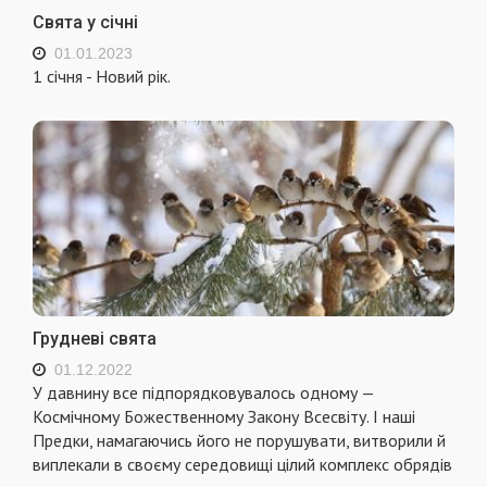
Свята у січні
01.01.2023
1 січня - Новий рік.
Грудневі свята
01.12.2022
У давнину все підпорядковувалось одному —
Космічному Божественному Закону Всесвіту. І наші
Предки, намагаючись його не порушувати, витворили й
виплекали в своєму середовищі цілий комплекс обрядів