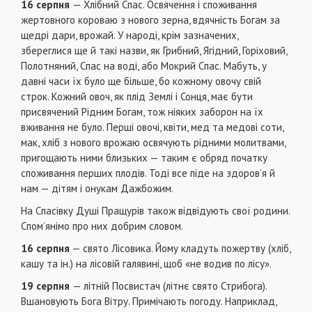
16 серпня
— Хлібний Спас. Освячення i споживання
жертовного короваю з нового зерна, вдячність Богам за
щедрі дари, врожай. У народі, крім зазначених,
збереглися ще й такі назви, як Грибний, Ягідний, Горіховий,
Полотняний, Спас на воді, або Мокрий Спас. Мабуть, у
давні часи їх було ще більше, бо кожному овочу свій
строк. Кожний овоч, як плід Землі і Сонця, має бути
присвячений Рідним Богам, тож ніяких заборон на їх
вживання не було. Перші овочі, квіти, мед та медові соти,
мак, хліб з нового врожаю освячують рідними молитвами,
пригощають ними близьких — таким є обряд початку
споживання перших плодів. Тоді все піде на здоров’я й
нам — дітям і онукам Дажбожим.
На Спасівку Душі Пращурів також відвідують свої родини.
Спом’янімо про них добрим словом.
16 серпня
— свято Лісовика. Йому кладуть пожертву (хліб,
кашу та ін.) на лісовій галявині, щоб «не водив по лісу».
19 серпня
— літній Посвистач (літнє свято Стрибога).
Вшановують Бога Вітру. Примічають погоду. Наприклад,