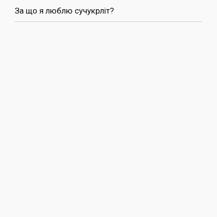
За що я люблю сучукрліт?