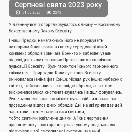
Серпневі свята 2023 року
01.08.2023
2242
У давнину все підпорядковувалось одному — Космічному
Божественному Закону Всесвіту.
І наші Предки, намагаючись його не порушувати,
витворили й виплекали в своєму середовищі цілий
комплекс обрядів і звичаїв. Вони-то й забезпечували
відповідність життя наших Предків щодо космічних
пульсацій Всесвіту і були гарантом їхнього гармонійного
співжиття з Природою. Коли пульсація Всесвіту
змінювалася (зміна фаз Сонця, Місяця, рух інших небесних
світил), здійснювалися і відповідні обряди, які згодом
виокремлювалися, систематизувались і відшліфовувались.
Річне замкнене коло космічних пульсацій визначало час
проведення відповідних обрядів. Дні, на які припадав цей
час, стали згодом називатися святами,
тобто святими (світлими) днями. А їхнє чергування
протягом року і повторення у наступному році заклало
підмурівок цілої світоглядної системи, яка нині