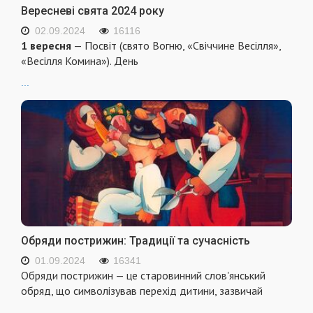
Вересневі свята 2024 року
02.09.2024
16116
1 вересня
— Посвіт (свято Вогню, «Свіччине Весілля»,
«Весілля Комина»). День
...
Обряди пострижин: Традиції та сучасність
01.09.2024
16341
Обряди пострижин — це старовинний слов'янський
обряд, що символізував перехід дитини, зазвичай
...