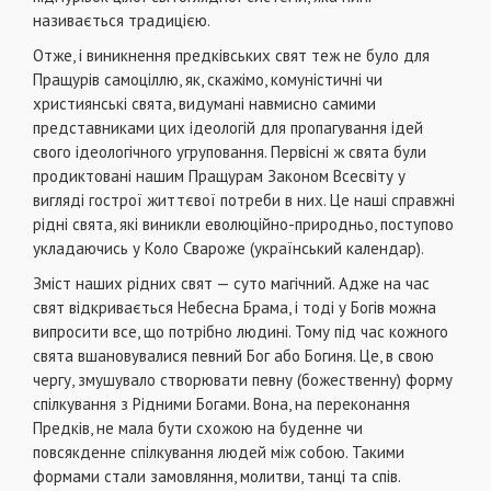
називається традицією.
Отже, і виникнення предківських свят теж не було для
Пращурів самоціллю, як, скажімо, комуністичні чи
християнські свята, видумані навмисно самими
представниками цих ідеологій для пропагування ідей
свого ідеологічного угруповання. Первісні ж свята були
продиктовані нашим Пращурам Законом Всесвіту у
вигляді гострої життєвої потреби в них. Це наші справжні
рідні свята, які виникли еволюційно-природньо, поступово
укладаючись у Коло Свароже (український календар).
Зміст наших рідних свят — суто магічний. Адже на час
свят відкривається Небесна Брама, і тоді у Богів можна
випросити все, що потрібно людині. Тому під час кожного
свята вшановувалися певний Бог або Богиня. Це, в свою
чергу, змушувало створювати певну (божественну) форму
спілкування з Рідними Богами. Вона, на переконання
Предків, не мала бути схожою на буденне чи
повсякденне спілкування людей між собою. Такими
формами стали замовляння, молитви, танці та спів.