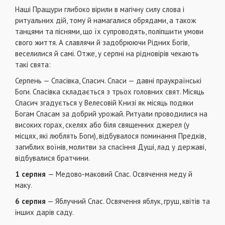
Наші Пращури глибоко вірили в магічну силу слова і
ритуальних дій, тому й намагалися обрядами, а також
танцями та піснями, що їх супроводять, поліпшити умови
свого життя. А славлячи й задобрюючи Рідних Богів,
веселилися й самі. Отже, у серпні на рідновірів чекають
такі свята:
Серпень — Спасівка, Спасич. Спаси — давні праукраїнські
Боги. Спасівка складається з трьох головних свят. Місяць
Спасич згадується у Велесовій Книзі як місяць подяки
Богам Спасам за добрий урожай. Ритуали проводилися на
високих горах, скелях або біля священних джерел (у
місцях, якi люблять Боги), відбувалося поминання Предків,
загиблих воїнів, молитви за спасіння Душі, лад у державі,
відбувалися братчини.
1 серпня
— Медово-маковий Спас. Освячення меду й
маку.
6 серпня
— Яблучний Спас. Освячення яблук, груш, квітів тa
інших дарів саду.