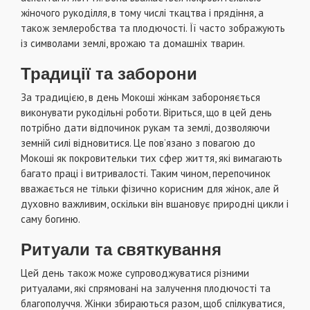
жіночого рукоділля, в тому числі ткацтва і прядіння, а
також землеробства та плодючості. Її часто зображують
із символами землі, врожаю та домашніх тварин.
Традиції та заборони
За традицією, в день Мокоші жінкам забороняється
виконувати рукодільні роботи. Віриться, що в цей день
потрібно дати відпочинок рукам та землі, дозволяючи
земній силі відновитися. Це пов’язано з повагою до
Мокоші як покровительки тих сфер життя, які вимагають
багато праці і витривалості. Таким чином, перепочинок
вважається не тільки фізично корисним для жінок, але й
духовно важливим, оскільки він вшановує природні цикли і
саму богиню.
Ритуали та святкування
Цей день також може супроводжуватися різними
ритуалами, які спрямовані на залучення плодючості та
благополуччя. Жінки збираються разом, щоб спілкуватися,