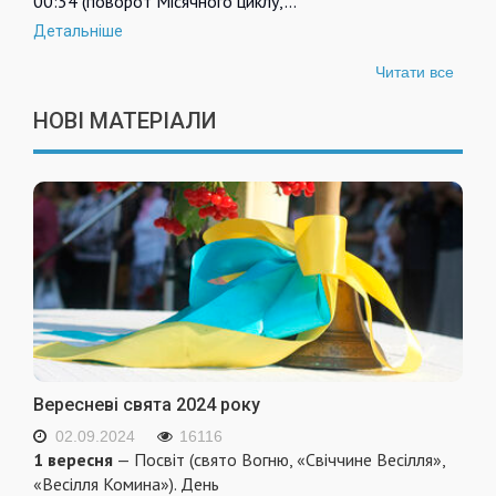
00:34 (поворот Місячного циклу,…
Детальніше
Читати все
НОВІ МАТЕРІАЛИ
Вересневі свята 2024 року
02.09.2024
16116
1 вересня
— Посвіт (свято Вогню, «Свіччине Весілля»,
«Весілля Комина»). День