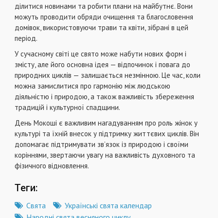
ділитися новинами та робити плани на майбутнє. Вони
можуть проводити обряди очищення та благословення
домівок, використовуючи трави та квіти, зібрані в цей
період.
У сучасному світі це свято може набути нових форм і
змісту, але його основна ідея — відпочинок і повага до
природних циклів — залишається незмінною. Це час, коли
можна замислитися про гармонію між людською
діяльністю і природою, а також важливість збереження
традицій і культурної спадщини.
День Мокоші є важливим нагадуванням про роль жінок у
культурі та їхній внесок у підтримку життєвих циклів. Він
допомагає підтримувати зв’язок із природою і своїми
коріннями, звертаючи увагу на важливість духовного та
фізичного відновлення.
Теги:
Свята
Українські свята календар
Народні свята весняного циклу