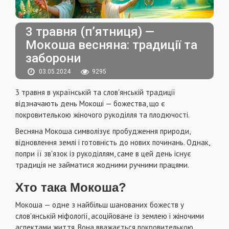
3 травня (п’ятниця) —
Мокоша весняна: традиції та
заборони
03.05.2024
9295
3 травня в українській та слов'янській традиції
відзначають день Мокоші — божества, що є
покровителькою жіночого рукоділля та плодючості.
Весняна Мокоша символізує пробудження природи,
відновлення землі і готовність до нових починань. Однак,
попри її зв'язок із рукоділлям, саме в цей день існує
традиція не займатися жодними ручними працями.
Хто така Мокоша?
Мокоша — одне з найбільш шанованих божеств у
слов'янській міфології, асоційоване із землею і жіночими
аспектами життя. Вона вважається покровителькою