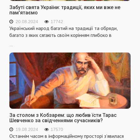
Забуті свята України: традиції, яких ми вже не
пам'ятаємо
20.08.2024
17742
Український народ багатий на традиції та обряди,
багато з яких сягають своїм корінням глибоко в
...
За столом з Кобзарем: що любив їсти Тарас
Шевченко за свідченнями сучасників?
19.08.2024
17570
Останнім часом в інформаційному просторі з’явилася