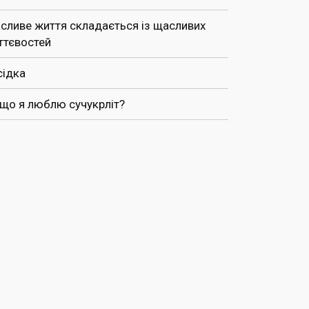
сливе життя складається із щасливих
ттєвостей
сідка
 що я люблю сучукрліт?