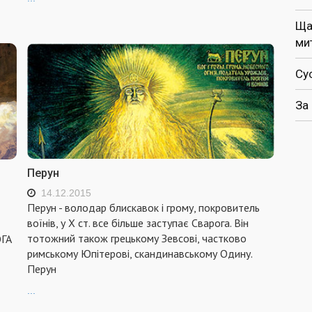
Ща
ми
Су
За
Перун
14.12.2015
Перун - володар блискавок і грому, покровитель
воїнів, у X ст. все більше заступає Сварога. Він
тотожний також грецькому Зевсові, частково
ОГА
римському Юпітерові, скандинавському Одину.
Перун
...