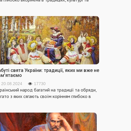
буті свята України: традиції, яких ми вже не
ам'ятаємо
20.08.2024
17730
раїнський народ багатий на традиції та обряди,
гато з яких сягають своїм корінням глибоко в