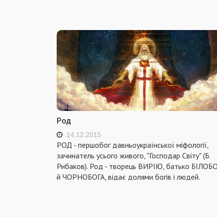
Род
14.12.2015
РОД - першобог давньоукраїнської міфології,
зачинатель усього живого, "Господар Світу" (Б.
Рибаков). Род - творець ВИРІЮ, батько БІЛОБ
й ЧОРНОБОГА, відає долями богів і людей.