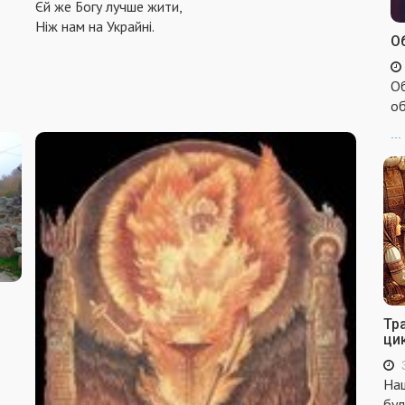
Єй же Богу лучше жити,
Ніж нам на Украйні.
Об
Об
об
...
Тр
ци
Наш
бул