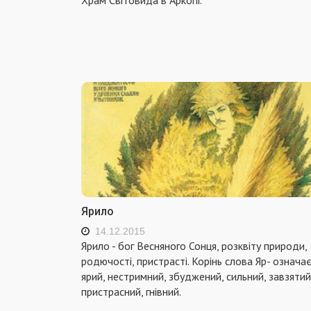
Ярило
14.12.2015
Ярило - бог Весняного Сонця, розквіту природи,
родючості, пристрасті. Корінь слова Яр- означа
ярий, нестримний, збуджений, сильний, завзятий
пристрасний, гнівний.