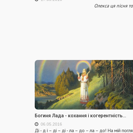
Олекса ця пісня тоб
Богиня Лада - кохання і когерентність...
06.05.2016
Дi - д i – дi – дi - ла – до – ла – до! На мiй погля