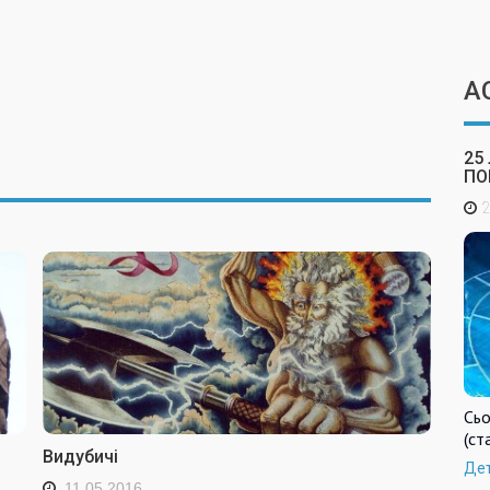
А
25
ПО
2
Сьо
(ст
Видубичі
Де
11.05.2016