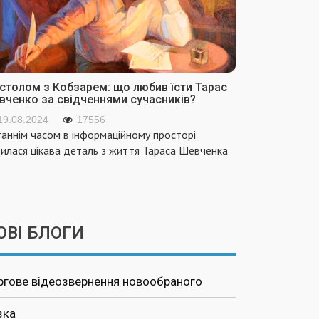
 столом з Кобзарем: що любив їсти Тарас
вченко за свідченнями сучасників?
19.08.2024
17556
аннім часом в інформаційному просторі
вилася цікава деталь з життя Тараса Шевченка
ОВІ БЛОГИ
ргове відеозвернення новообраного
зка