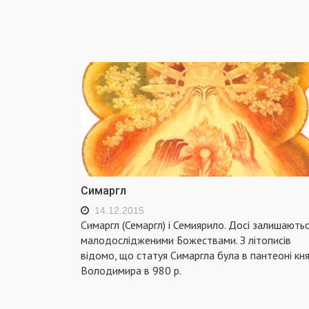
Симаргл
14.12.2015
Симаргл (Семаргл) і Семиярило. Досі залишають
малодослідженими Божествами. З літописів
відомо, що статуя Симаргла була в пантеоні кн
Володимира в 980 р.