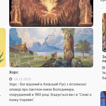
...
Сварог
15.12.2015
Сварог - бог неба, заліза, ковальства і шлюбу. Один
з найголовніших богів давньоукраїнського
язичницького пантеону. За народними и
За
уявленнями, навчив людей варити і кувати мідь та
п
залізо,
...
Хорс
Ук
ба
14.12.2015
Хорс - бог відомий в Київській Русі з літописної
...
є
оповіді про пантеон князя Володимира,
,
споруджений в 980 році. Згадується він і в "Слові о
полку Ігоревім".