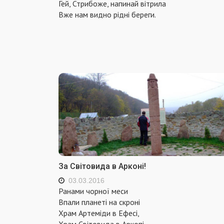
Гей, Стрибоже, напинай вітрила
Вже нам видно рідні береги.
За Світовида в Арконі!
03.03.2016
Ранами чорної меси
Впали планеті на скроні
Храм Артеміди в Ефесі,
Храм Світовида в Аркопі.