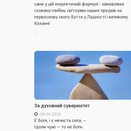
саме у цiй енергетичнiй формулi - замовляннi
схована глибiнь свiтоуяви наших предкiв на
первоснову свого Буття у Ладностi i великому
Коханнi
...
За духовний суверинітет
08.04.2016
Є Боги, і є нечиста сила, —
Ідоли чужі — то не Боги.