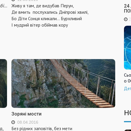
і...
Живу я там, де видубав Перун,
24
ПО
Де вмить послухались Дніпрові хвилі,
Бо Діти Сонця кликали… Бурхливий
2
І мудрий вітер обіймав кору
Сьо
о 0
Де
Н
Зоряні мости
08.04.2016
д,
Без рідних заповітів, без мети