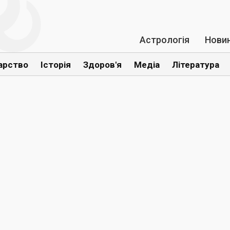
Астрологія
Нови
арство
Історія
Здоров'я
Медіа
Література