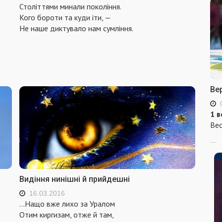
Століттями минали покоління.
Кого бороти та куди іти, —
Не наше диктувало нам сумління.
Ве
1 в
Вес
...
Видіння нинішні й прийдешні
16.03.2016
…Нащо вже лихо за Уралом
Отим киргизам, отже й там,