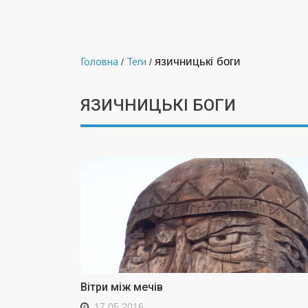
Головна
Теги
язичницькі боги
/
/
ЯЗИЧНИЦЬКІ БОГИ
Вітри між мечів
17.05.2016