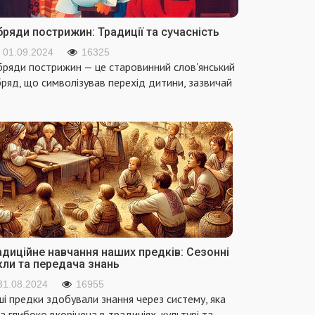
ряди пострижин: Традиції та сучасність
01.09.2024
16325
ряди пострижин — це старовинний слов'янський
ряд, що символізував перехід дитини, зазвичай
адиційне навчання наших предків: Сезонні
кли та передача знань
31.08.2024
16955
і предки здобували знання через систему, яка
а глибоко вкорінена в традиціях, культурі та