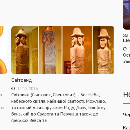
За
Ше
Ост
з’я
–
...
Світовид
14.12.2015
Н
ся
Світовид (Святовит, Свентовит) – Бог Неба,
небесного світла, найвищої святості. Можливо,
язя
тотожний давньоруським Роду, Диву, Білобогу,
близький до Сварога та Перуна,а також до
Че
грецьких Зевса та
Ка
...