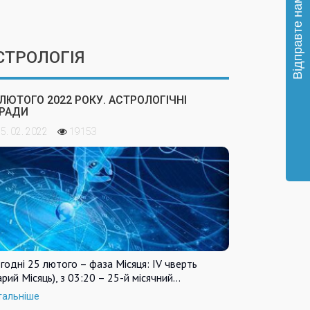
СТРОЛОГІЯ
 ЛЮТОГО 2022 РОКУ. АСТРОЛОГІЧНІ
РАДИ
5. 02. 2022
19153
годні 25 лютого – фаза Місяця: IV чверть
арий Місяць), з 03:20 – 25-й місячний…
тальніше