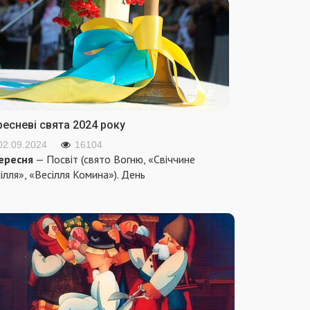
ресневі свята 2024 року
02.09.2024
16104
ересня
— Посвіт (свято Вогню, «Свіччине
ілля», «Весілля Комина»). День