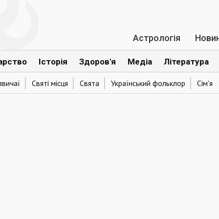
Астрологія
Нови
арство
Історія
Здоров'я
Медіа
Література
звичаї
Святі місця
Свята
Український фольклор
Сім'я