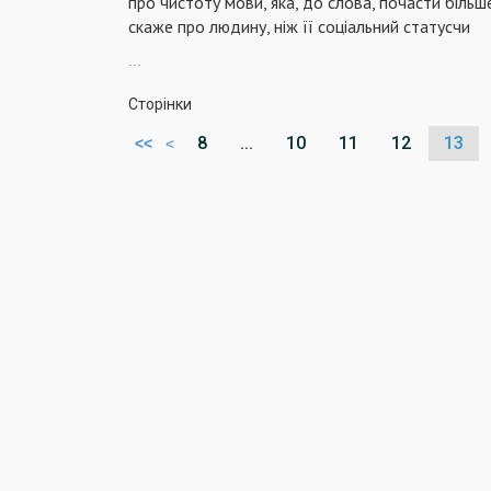
про чистоту мови, яка, до слова, почасти більш
скаже про людину, ніж її соціальний статусчи
...
Сторінки
8
...
10
11
12
13
<<
<