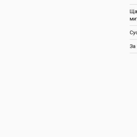
Ща
ми
Су
За