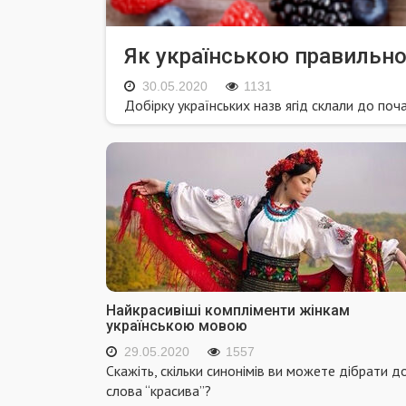
Як українською правильно
30.05.2020
1131
Добірку українських назв ягід склали до поча
Найкрасивіші компліменти жінкам
українською мовою
29.05.2020
1557
Скажіть, скільки синонімів ви можете дібрати д
слова “красива”?