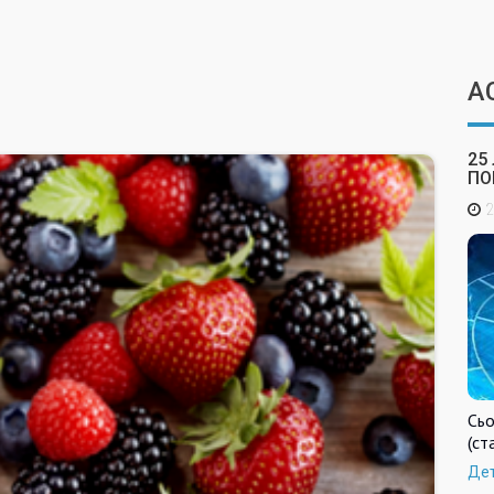
А
25
ПО
2
Сьо
(ст
Де