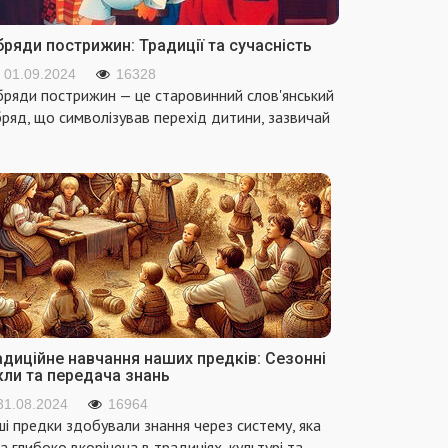
ряди пострижин: Традиції та сучасність
01.09.2024
16328
ряди пострижин — це старовинний слов'янський
ряд, що символізував перехід дитини, зазвичай
адиційне навчання наших предків: Сезонні
кли та передача знань
31.08.2024
16964
і предки здобували знання через систему, яка
а глибоко вкорінена в традиціях, культурі та