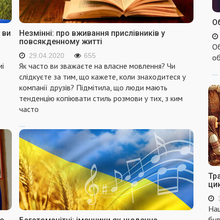
Об
 ви
Незмінні: про вживання прислівників у
повсякденному житті
Об
29.04.2020
655
об
мі
Як часто ви зважаєте на власне мовлення? Чи
...
слідкуєте за тим, що кажете, коли знаходитеся у
компанії друзів? Підмітила, що люди мають
тенденцію копіювати стиль розмови у тих, з ким
часто
...
Тр
ци
Наш
бул