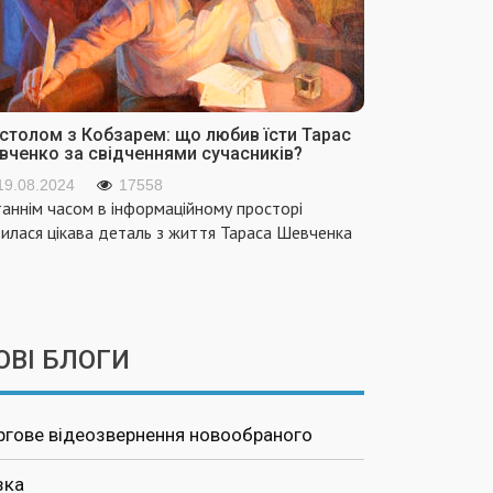
 столом з Кобзарем: що любив їсти Тарас
вченко за свідченнями сучасників?
19.08.2024
17558
аннім часом в інформаційному просторі
вилася цікава деталь з життя Тараса Шевченка
ОВІ БЛОГИ
ргове відеозвернення новообраного
зка