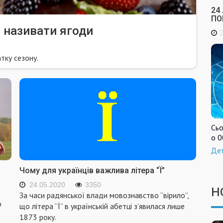
24
ПО
 називати ягоди
2
тку сезону.
Сьо
о 0
Де
Чому для українців важлива літера “Ї”
24.05.2020
3350
Н
За часи радянської влади мовознавство “вірило”,
о
що літера “Ї” в українській абетці з’явилася лише
1873 року.