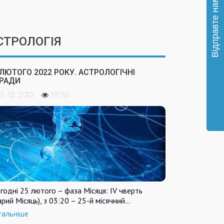
СТРОЛОГІЯ
 ЛЮТОГО 2022 РОКУ. АСТРОЛОГІЧНІ
РАДИ
5. 02. 2022
19155
годні 25 лютого – фаза Місяця: IV чверть
арий Місяць), з 03:20 – 25-й місячний…
тальніше