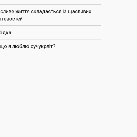
сливе життя складається із щасливих
ттєвостей
сідка
 що я люблю сучукрліт?