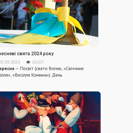
ресневі свята 2024 року
02.09.2024
16107
ересня
— Посвіт (свято Вогню, «Свіччине
ілля», «Весілля Комина»). День