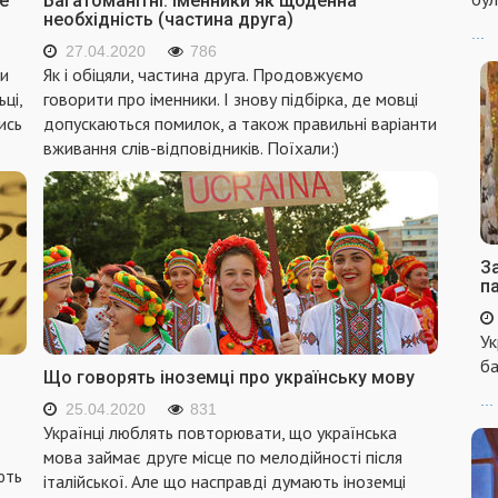
е
Багатоманітні: іменники як щоденна
необхідність (частина друга)
...
27.04.2020
786
ни
Як і обіцяли, частина друга. Продовжуємо
ьці,
говорити про іменники. І знову підбірка, де мовці
ись
допускаються помилок, а також правильні варіанти
вживання слів-відповідників. Поїхали:)
За
п
Ук
ба
Що говорять іноземці про українську мову
...
25.04.2020
831
Українці люблять повторювати, що українська
мова займає друге місце по мелодійності після
ють
італійської. Але що насправді думають іноземці