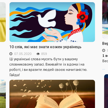
Ве
10 слів, які має знати кожен українець
07.05.2020
859
1 в
Ці українські слова мусять бути у вашому
Вес
словниковому запасі. Вживайте їх вдома і на
...
роботі, і ви вразите людей своєю начитаністю.
Гайда!