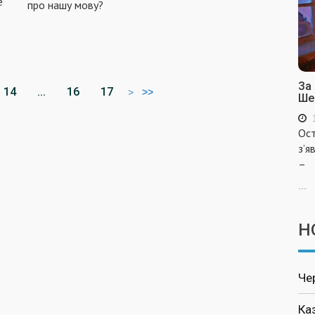
е
про нашу мову?
За
14
...
16
17
>
>>
Ше
Ост
з’я
–
...
Н
Че
Ка