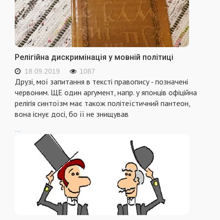
Релігійна дискримінація у мовній політиці
18.09.2019
1087
Друзі, мої запитання в тексті правопису - позначені
червоним. ЩЕ один аргумент, напр. у японців офіційна
релігія синтоїзм має також політеїстичний пантеон,
вона існує досі, бо її не знищував
...