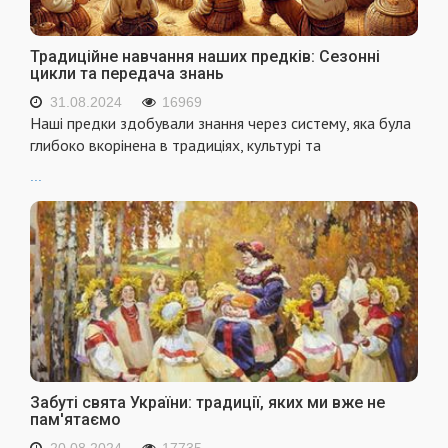
Традиційне навчання наших предків: Сезонні
цикли та передача знань
31.08.2024
16969
Наші предки здобували знання через систему, яка була
глибоко вкорінена в традиціях, культурі та
...
Забуті свята України: традиції, яких ми вже не
пам'ятаємо
20.08.2024
17735