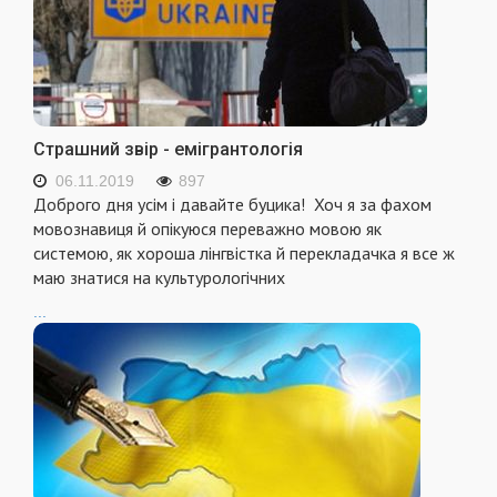
Страшний звір - емігрантологія
06.11.2019
897
Доброго дня усім і давайте буцика! Хоч я за фахом
мовознавиця й опікуюся переважно мовою як
системою, як хороша лінгвістка й перекладачка я все ж
маю знатися на культурологічних
...