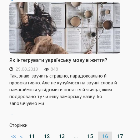
Як інтегрувати українську мову в життя?
29.08.2019
848
Так, знаю, звучить страшно, парадоксально й
провокативно. Але не купуймося на звучні слова й
намагаймося усвідомити поняття й явища, яким
подаровано ту чи іншу заморську назву. Бо
запозичуємо ми
...
Сторінки
11
12
13
...
15
16
17
<<
<