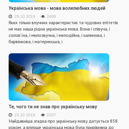
Українська мова - мова волелюбних людей
29.10.2019
2408
Яких тільки влучних характеристик та чудових епітетів
не має наша рідна українська мова. Вона і співуча, і
солов'їна, і милозвучна, і мелодійна, і калинова, і
барвінкова, і материнська, і
...
Те, чого ти не знав про українську мову
23.10.2019
1037
Найдавніша згадка про українську мову датується 858
роком, а вперше українська мова була прирівняна до