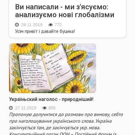
Ви написали - ми з'ясуємо:
анализуємо нові глобалізми
28.11.2019
772
Усім привіт і давайте буцика!
Україньский наголос - природніший!
27.11.2019
805
Пропоную долучитися до розмови про вимову, себто
про наголошування українського слова. Україна
закінчується там, де закінчується укр. мова.
Консультаційний орган ООН – Постійний форум із