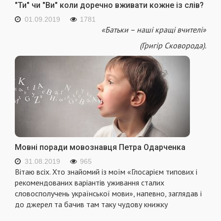
"Ти" чи "Ви" коли доречно вживати кожне із слів?
01.09.2019
1781
«Батьки – наші кращі вчителі»
(Григір Сковорода).
Мовні поради мовознавця Петра Одарченка
31.08.2019
965
Вітаю всіх. Хто знайомий із моїм «Глосарієм типових і
рекомендованих варіантів уживання сталих
словосполучень української мови», напевно, заглядав і
до джерел та бачив там таку чудову книжку
...