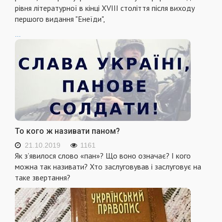
рівня літературної в кінці XVIII століття після виходу
першого видання "Енеїди",
...
То кого ж називати паном?
21.10.2019
1161
Як з’явилося слово «пан»? Що воно означає? І кого
можна так називати? Хто заслуговував і заслуговує на
таке звертання?