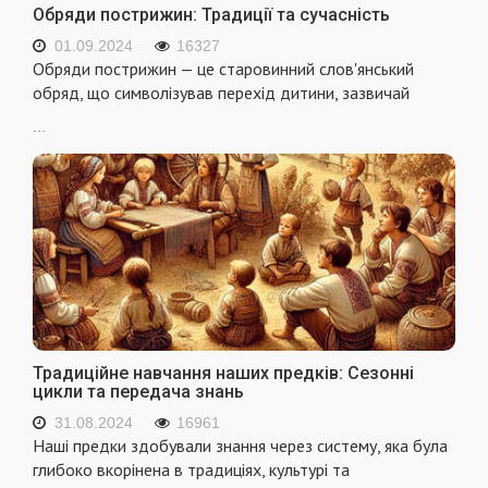
Обряди пострижин: Традиції та сучасність
01.09.2024
16327
Обряди пострижин — це старовинний слов'янський
обряд, що символізував перехід дитини, зазвичай
...
Традиційне навчання наших предків: Сезонні
цикли та передача знань
31.08.2024
16961
Наші предки здобували знання через систему, яка була
глибоко вкорінена в традиціях, культурі та