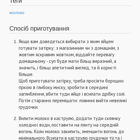
Теги
молоко
Спосіб приготування
Якщо вам доведеться вибирати з яким яйцем
готувати затірку: з магазинним чи з домашнім, з
жовтим яскравим жовтком, віддайте перевагу
домашньому - суп буде мати більш виразний, а
значить, і більш апетитний вигляд, та й користі
більше.
Щоб приготувати затірку, треба просіяти борошно
гіркою в глибоку миску, зробити в середині
заглиблення, вбити туди яйце і всипати дрібку солі.
Потім старанно перемішати: повинні вийти невеликі
грудочки.
Вилити молоко в каструлю, додати туди склянку
холодної води, поставити на плиту на середній
вогонь. Коли молоко закипить, зменшити вогонь до
мінімального. Всипати в каструлю грудочки тіста і