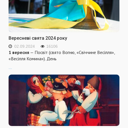
Вересневі свята 2024 року
02.09.2024
16106
1 вересня
— Посвіт (свято Вогню, «Свіччине Весілля»,
«Весілля Комина»). День
...