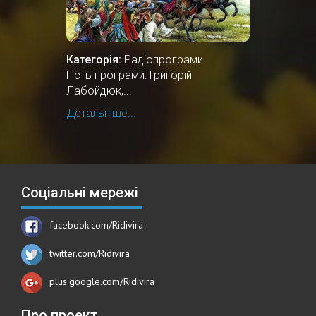
Категорія:
Радіопрограми
Гість програми: Григорій
Лабойдюк,...
Детальніше...
Соціальні мережі
facebook.com/Ridivira
twitter.com/Ridivira
plus.google.com/Ridivira
Про проект