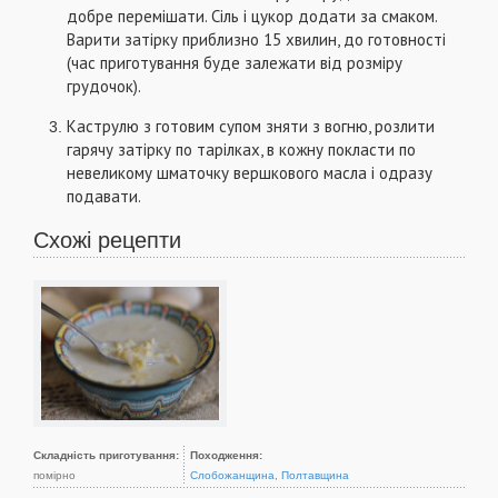
добре перемішати. Сіль і цукор додати за смаком.
Варити затірку приблизно 15 хвилин, до готовності
(час приготування буде залежати від розміру
грудочок).
Каструлю з готовим супом зняти з вогню, розлити
гарячу затірку по тарілках, в кожну покласти по
невеликому шматочку вершкового масла і одразу
подавати.
Схожі рецепти
Складність приготування:
Походження:
помірно
Слобожанщина
,
Полтавщина