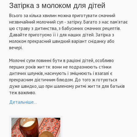
Затірка з молоком для дітей
Всього за кілька хвилин можна приготувати смачний
незвичайний молочний суп - затірку. Багато з нас пам’ятає
цю страву з дитинства, з бабусиних смачних рецептів.
Давайте приготуємо її і для наших дітей. Затірка з
молоком прекрасний швидкий варіант сніданку або
вечері.
Молочні супи повинні бути в раціоні дітей, особливо
перших років життя: вони не подразнюють стінки
дитячих шлунків, насичують і зміцнюють і взагалі є
прекрасним дієтичним блюдом. До того ж готуються
дуже швидко, що при шаленому ритмі життя для батьків
теж важливо.
Детальніше...