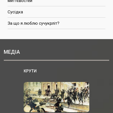
миттєвостей
Сусідка
За що я люблю сучукрліт?
МЕДІА
КРУТИ