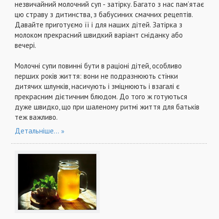
незвичайний молочний суп - затірку. Багато з нас пам’ятає
цю страву з дитинства, з бабусиних смачних рецептів.
Давайте приготуємо її і для наших дітей. Затірка з
молоком прекрасний швидкий варіант сніданку або
вечері.
Молочні супи повинні бути в раціоні дітей, особливо
перших років життя: вони не подразнюють стінки
дитячих шлунків, насичують і зміцнюють і взагалі є
прекрасним дієтичним блюдом. До того ж готуються
дуже швидко, що при шаленому ритмі життя для батьків
теж важливо.
Детальніше...