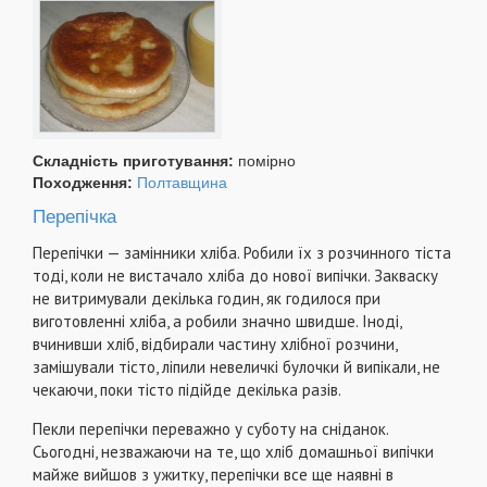
Складність приготування:
помірно
Походження:
Полтавщина
Перепічка
Перепічки — замінники хліба. Робили їх з розчинного тіста
тоді, коли не вистачало хліба до нової випічки. Закваску
не витримували декілька годин, як годилося при
виготовленні хліба, а робили значно швидше. Іноді,
вчинивши хліб, відбирали частину хлібної розчини,
замішували тісто, ліпили невеличкі булочки й випікали, не
чекаючи, поки тісто підійде декілька разів.
Пекли перепічки переважно у суботу на сніданок.
Сьогодні, незважаючи на те, що хліб домашньої випічки
майже вийшов з ужитку, перепічки все ще наявні в