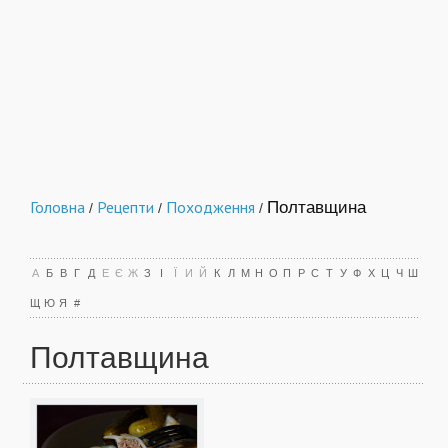
Головна
Рецепти
Походження
Полтавщина
/
/
/
А
Б
В
Г
Д
Е
Є
Ж
З
І
Ї
И
Й
К
Л
М
Н
О
П
Р
С
Т
У
Ф
Х
Ц
Ч
Ш
Щ
Ю
Я
#
Полтавщина