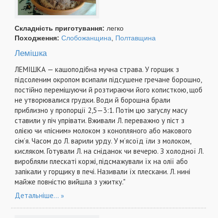
Складність приготування:
легко
Походження:
Слобожанщина
,
Полтавщина
Лемішка
ЛЕМІШКА — кашоподібна мучна страва. У горщик з
підсоленим окропом всипали підсушене гречане борошно,
постійно перемішуючи й розтираючи його кописткою, щоб
не утворювалися грудки. Води й борошна брали
приблизно у пропорції 2,5—3:1. Потім цю загуслу масу
ставили у піч упрівати. Вживали Л. переважно у піст з
олією чи «пісним» молоком з конопляного або макового
сім’я. Часом до Л. варили урду. У м’ясоїд їли з молоком,
кисляком. Готували Л. на сніданок чи вечерю. З холодної Л.
виробляли плескаті коржі, підсмажували їх на олії або
запікали у горщику в печі. Називали їх плескани. Л. нині
майже повністю вийшла з ужитку."
Детальніше...