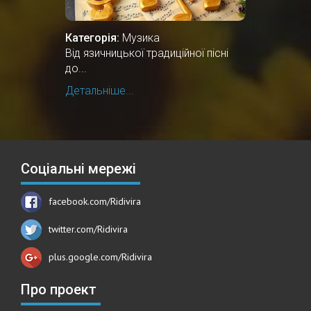
Категорія:
Музика
Від язичницької традиційної пісні
до...
Детальніше...
Соціальні мережі
facebook.com/Ridivira
twitter.com/Ridivira
plus.google.com/Ridivira
Про проект