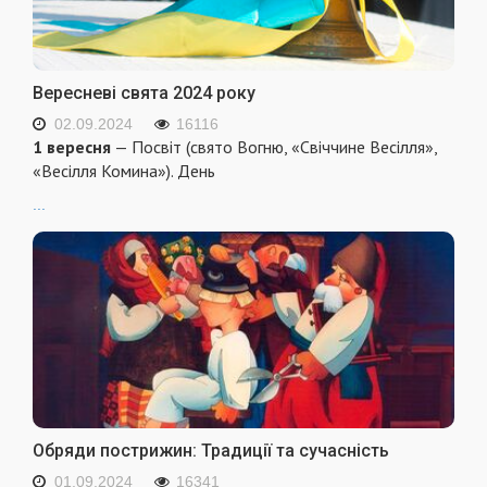
Вересневі свята 2024 року
02.09.2024
16116
1 вересня
— Посвіт (свято Вогню, «Свіччине Весілля»,
«Весілля Комина»). День
...
Обряди пострижин: Традиції та сучасність
01.09.2024
16341