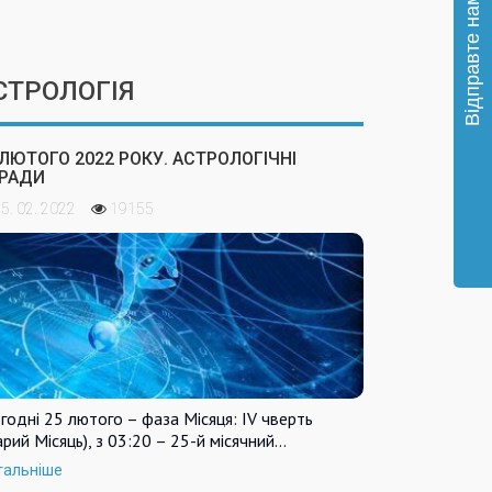
СТРОЛОГІЯ
 ЛЮТОГО 2022 РОКУ. АСТРОЛОГІЧНІ
РАДИ
5. 02. 2022
19155
годні 25 лютого – фаза Місяця: IV чверть
арий Місяць), з 03:20 – 25-й місячний…
тальніше