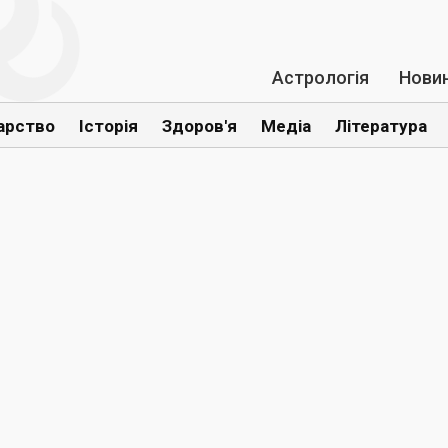
Астрологія
Нови
арство
Історія
Здоров'я
Медіа
Література