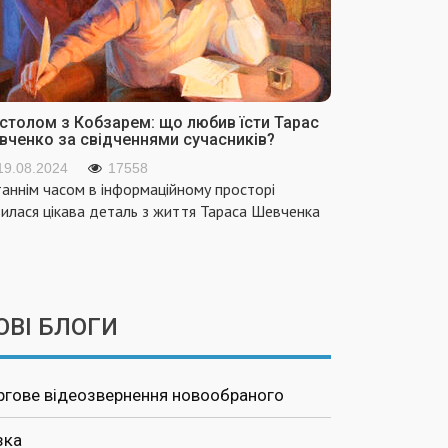
 столом з Кобзарем: що любив їсти Тарас
вченко за свідченнями сучасників?
19.08.2024
17558
аннім часом в інформаційному просторі
вилася цікава деталь з життя Тараса Шевченка
ОВІ БЛОГИ
ргове відеозвернення новообраного
зка