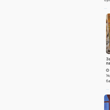
...
За
п
Ук
ба
...