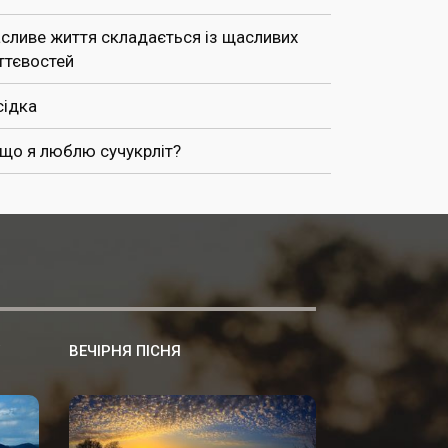
сливе життя складається із щасливих
ттєвостей
сідка
 що я люблю сучукрліт?
ВЕЧІРНЯ ПІСНЯ