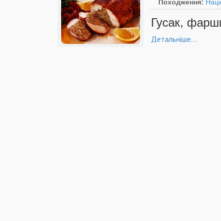
Походження:
Наці
Гусак, фарш
Детальніше...