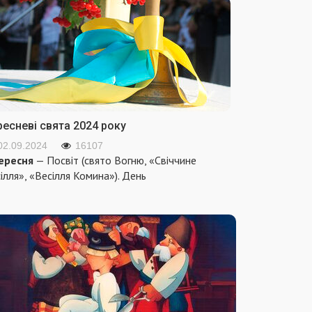
ресневі свята 2024 року
02.09.2024
16107
ересня
— Посвіт (свято Вогню, «Свіччине
ілля», «Весілля Комина»). День