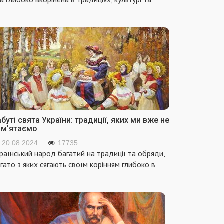
буті свята України: традиції, яких ми вже не
ам'ятаємо
20.08.2024
17735
раїнський народ багатий на традиції та обряди,
гато з яких сягають своїм корінням глибоко в