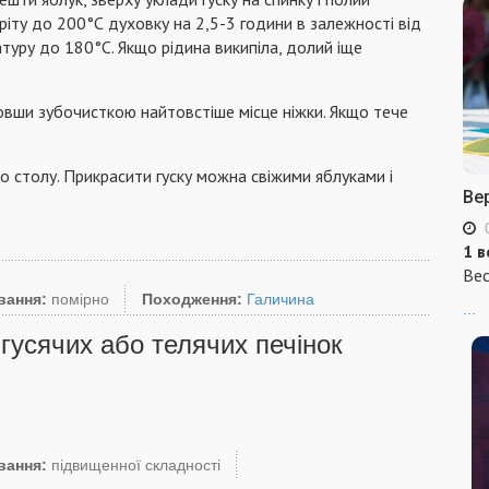
гріту до 200°С духовку на 2,5-3 години в залежності від
атуру до 180°С. Якщо рідина википіла, долий іще
овши зубочисткою найтовстіше місце ніжки. Якщо тече
до столу. Прикрасити гуску можна свіжими яблуками і
Ве
1 в
Вес
вання:
помірно
Походження:
Галичина
...
гусячих або телячих печінок
вання:
підвищенної складності