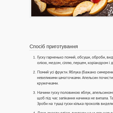
Спосіб приготування
Гуску гарненько помий, обсуши, оброби, вида
олією, медом, сіллю, перцем, коріандром і 
Помий усі фрукти. Яблука (бажано симеренк
невеликими шматочками. Апельсин почисти 
кружечками.
Начини гуску половиною яблук, апельсином 
щоб під час запікання начинка не випала. Та
Зроби на тушці гуски кілька проколів видел
Деко змасти олією, виклади на нього шар ре