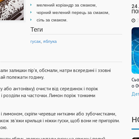
мелений коріандр за смаком,
24
ПО
чорний мелений перець за смаком,
сіль за смаком.
2
Теги
гусак
,
яблука
ли залишки пір'я, обсмали, натри всередині і ззовні
дай полежати годину.
Сьо
о 0
у або антонівку) очисти від серединок і поріж
Де
і розділи на часточки. Лимон поріж тонкими
і лимоном, скріпи черевце нитками або зубочистками,
Н
кож зв'яжи крильця і ніжки гуски, щоб вони не пригоріли.
кою.
шти яблук, зверху уклади гуску на спинку і полий