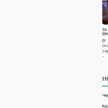
За
Ше
Ост
з’я
–
...
Н
Че
Ка