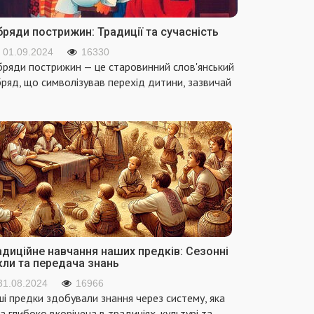
ряди пострижин: Традиції та сучасність
01.09.2024
16330
ряди пострижин — це старовинний слов'янський
ряд, що символізував перехід дитини, зазвичай
адиційне навчання наших предків: Сезонні
кли та передача знань
31.08.2024
16966
і предки здобували знання через систему, яка
а глибоко вкорінена в традиціях, культурі та