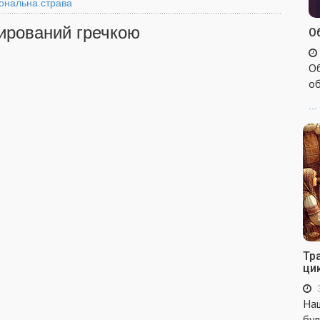
ональна страва
ирований гречкою
Об
Об
об
...
Тр
ци
Наш
бул