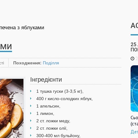
А
апечена з яблуками
25
АМИ
ПО
2
ті
Походження:
Поділля
Інгредієнти
1 тушка гуски (3-3,5 кг),
400 г кисло-солодких яблук,
1 апельсин,
1 лимон,
Сьо
2 ст. ложки меду,
(ст
2 ст. ложки олії,
Де
300-400 мл бульйону,