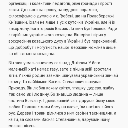
організації і колективи педагогів, різні громади і прості
люди. До нього на прощу, за мудрою порадою,
філософською думкою у с. Гребені, що на Правобережжі
Київщини, їхали не лише з усіх куточків України, але й із
закордону. Багато років Василь Литвин був Головою Ради
старійшин українського козацтва. Він мріяв і вірив у
воскресіння козацького духу в Україні, і був переконаний,
що добробут і могутність нашої держави можлива лише
за об’єднання козацтва.
Він жив у мальовничому селі над Дніпром. У його
маленькій хаті немає газу, зате є піч, на якій зростали
діти. У їхній родині завжди шанували український звичай
і книгу. Та найбільше Василь Степанович шанував
Природу. Він любив кожну квітку, пташку, дерево, жабку
так само, як і людину. Бо знав, що людина — лише
частина Всесвіту. І довколишній світ дарував йому свою
любов. Пташки сідали йому на плече, їли насіння з його
рук. Дерева і трави ділилися з ним своїми таємницями, а
квіти, за словами Василя Степановича, дарували йому
мелодії пісень.