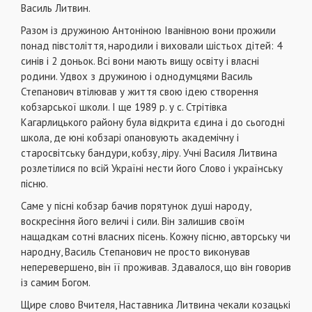
Василь Литвин.
Разом із дружиною Антоніною Іванівною вони прожили
понад півстоліття, народили і виховали шістьох дітей: 4
синів і 2 доньок. Всі вони мають вищу освіту і власні
родини. Удвох з дружиною і однодумцями Василь
Степанович втілював у життя свою ідею створення
кобзарської школи. І ще 1989 р. у с. Стрітівка
Кагарлицького району була відкрита єдина і до сьогодні
школа, де юні кобзарі опановують академічну і
старосвітську бандури, кобзу, ліру. Учні Василя Литвина
розлетілися по всій Україні нести його Слово і українську
пісню.
Саме у пісні кобзар бачив порятунок душі народу,
воскресіння його величі і сили. Він залишив своїм
нащадкам сотні власних пісень. Кожну пісню, авторську чи
народну, Василь Степанович не просто виконував
неперевершено, він її проживав. Здавалося, що він говорив
із самим Богом.
Щире слово Вчителя, Наставника Литвина чекали козацькі