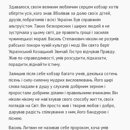
Здавалося, своїм великим люблячим серцем кобзар хотів
обігріти усіх, кого знав. Вболівав за долю своїх дітей,
друзів, побратимів і всієї України. Був справжнім
альтруїстом. Таких безкорисних і щирих людей я не
зустрічала у цьому світі, де правлять гроші і засилля
чужинецької моралі. Василь Степанович ніколи не розумів
рабської покори чужій культурі і моді. Він свято беріг
Український Козацький Звичай. Гостро відчував Правду.
Жив по-справедливості, умів розсудити, підказати,
порадити, віднайти істину.
Залишив після себе кобзар багато учнів, декілька сотень
пісень і силу-силенну мудрих висловлювань. Його щирі
слова падали в душу у слухачів добірним зерном і
проростали добрими ділами і правильними вчинками. Він
ніколи нікому не нав’язував свого способу життя, своїх
поглядів на Світ. Він просто жив і творив любов і добро,
дарував радість спілкування з ним, його бандурою і
піснею.
Василь Литвин не називав себе пророком, хоча умів