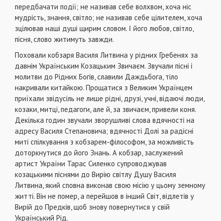
передбачати події; не називав себе волхвом, хоча ніс
мудрість, знання, світло; не називав себе цілителем, хоча
зцілював наші душі щирим словом. І його любов, світло,
пісня, слово житимуть завжди.
Поховали кобзаря Василя Литвина у рідних Гребенях за
давнім Українським Козацьким Звичаєм. Звучали пісні і
молитви до Рідних Богів, славили Даждьбога, тіло
накривали китайкою. Прощатися з Великим Українцем
приїхали звідусіль не лише рідні, друзі, учні, відаючі люди,
козаки, митці, педагоги, але й, за звичаєм, привели коня.
Декілька годин звучали зворушливі слова вдячності на
адресу Василя Степановича; вдячності Долі за радісні
миті спілкування з кобзарем-філософом, за можливість
доторкнутися до його Знань. А кобзар, заслужений
артист України Тарас Силенко супроводжував
козацькими піснями до Вирію світлу Душу Василя
Литвина, який сповна виконав свою місію у цьому земному
житті. Він не помер, а перейшов в інший Світ, відлетів у
Вирій до Предків, щоб знову повернутися у свій
Український Рід.