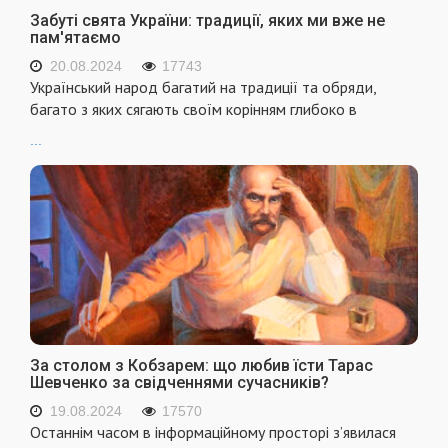
Забуті свята України: традиції, яких ми вже не
пам'ятаємо
20.08.2024
17743
Український народ багатий на традиції та обряди,
багато з яких сягають своїм корінням глибоко в
...
За столом з Кобзарем: що любив їсти Тарас
Шевченко за свідченнями сучасників?
19.08.2024
17570
Останнім часом в інформаційному просторі з’явилася