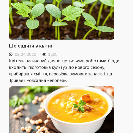
Що садити в квітні
02.04.2022
1528
Квітень насичений дачно-польовими роботами. Сюди
входить: підготовка культур до нового сезону,
прибирання сміття, перевірка зимових запасів і т.д.
Триває і Розсадна «епопея».