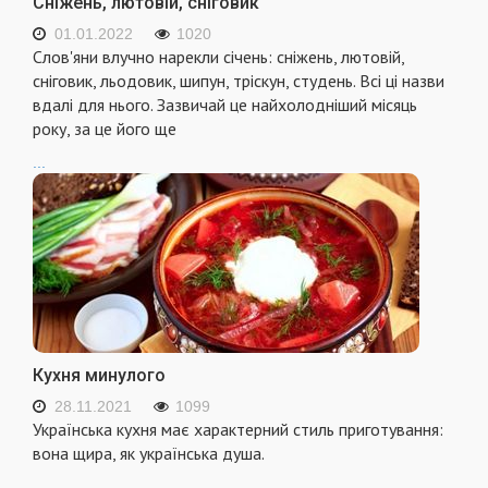
Сніжень, лютовій, сніговик
01.01.2022
1020
Слов'яни влучно нарекли січень: сніжень, лютовій,
сніговик, льодовик, шипун, тріскун, студень. Всі ці назви
вдалі для нього. Зазвичай це найхолодніший місяць
року, за це його ще
...
Кухня минулого
28.11.2021
1099
Українська кухня має характерний стиль приготування:
вона щира, як українська душа.