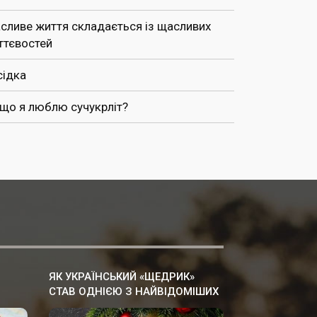
сливе життя складається із щасливих
ттєвостей
сідка
 що я люблю сучукрліт?
ЯК УКРАЇНСЬКИЙ «ЩЕДРИК»
СТАВ ОДНІЄЮ З НАЙВІДОМІШИХ
РІЗДВЯНИХ ПІСЕНЬ У СВІТІ