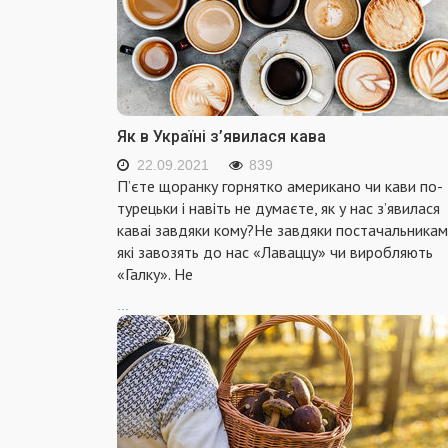
Як в Україні з’явилася кава
22.09.2021
839
П’єте щоранку горнятко американо чи кави по-
турецьки і навіть не думаєте, як у нас з’явилася
каваі завдяки кому?Не завдяки постачальникам
які завозять до нас «Лаваццу» чи виробляють
«Галку». Не
...