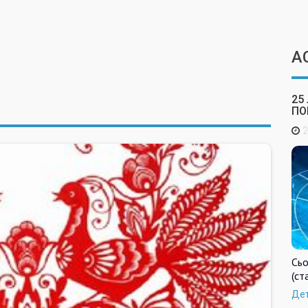
А
25
ПО
2
Сьо
(ст
Де