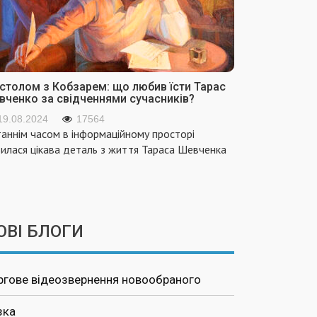
 столом з Кобзарем: що любив їсти Тарас
вченко за свідченнями сучасників?
19.08.2024
17564
аннім часом в інформаційному просторі
вилася цікава деталь з життя Тараса Шевченка
ОВІ БЛОГИ
ргове відеозвернення новообраного
зка