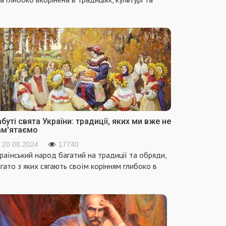
буті свята України: традиції, яких ми вже не
ам'ятаємо
20.08.2024
17740
раїнський народ багатий на традиції та обряди,
гато з яких сягають своїм корінням глибоко в