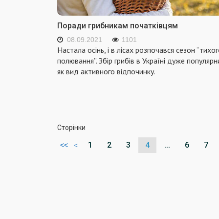
Поради грибникам початківцям
08.09.2021
1101
Настала осінь, і в лісах розпочався сезон “тихо
полювання”. Збір грибів в Україні дуже популярн
як вид активного відпочинку.
Сторінки
1
2
3
4
...
6
7
<<
<