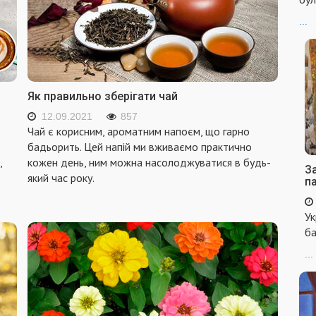
...
Як правильно зберігати чай
12.09.2021
857
Чай є корисним, ароматним напоєм, що гарно
бадьорить. Цей напій ми вживаємо практично
,
кожен день, ним можна насолоджуватися в будь-
За
який час року.
п
Ук
ба
...