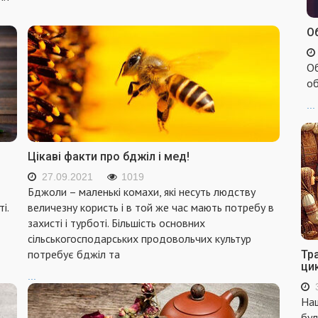
Об
Об
об
...
Цікаві факти про бджіл і мед!
27.09.2021
1019
Бджоли – маленькі комахи, які несуть людству
і.
величезну користь і в той же час мають потребу в
захисті і турботі. Більшість основних
сільськогосподарських продовольчих культур
потребує бджіл та
Тр
ци
...
Наш
бул