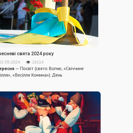
ресневі свята 2024 року
02.09.2024
16114
ересня
— Посвіт (свято Вогню, «Свіччине
ілля», «Весілля Комина»). День