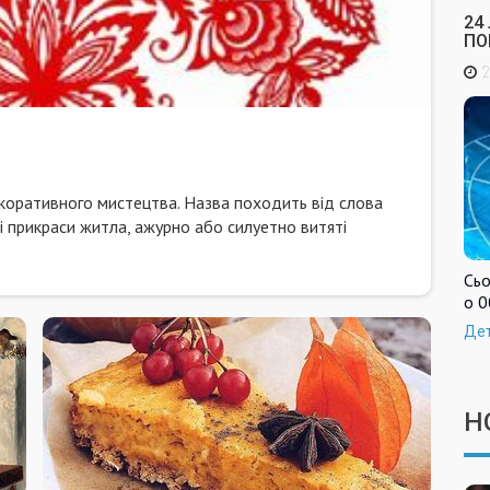
24
ПО
2
коративного мистецтва. Назва походить від слова
і прикраси житла, ажурно або силуетно витяті
Сьо
о 0
Де
Н