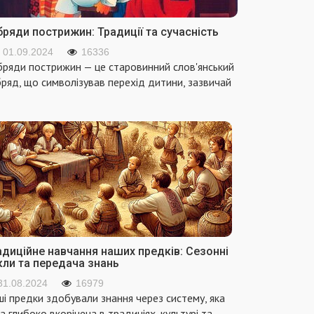
ряди пострижин: Традиції та сучасність
01.09.2024
16336
ряди пострижин — це старовинний слов'янський
ряд, що символізував перехід дитини, зазвичай
адиційне навчання наших предків: Сезонні
кли та передача знань
31.08.2024
16979
і предки здобували знання через систему, яка
а глибоко вкорінена в традиціях, культурі та