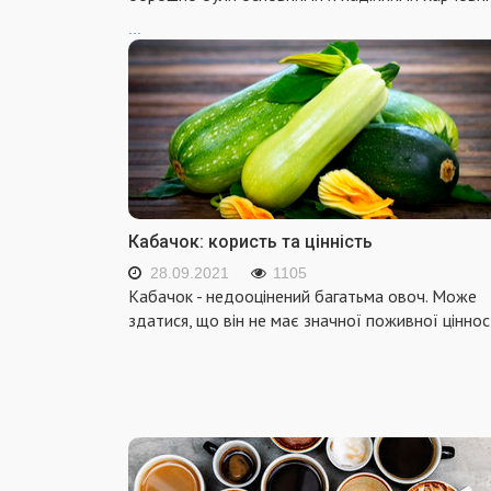
...
Кабачок: користь та цінність
28.09.2021
1105
Кабачок - недооцінений багатьма овоч. Може
здатися, що він не має значної поживної цінност