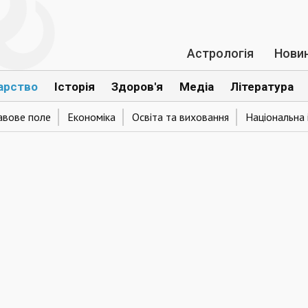
Астрологія
Нови
арство
Історія
Здоров'я
Медіа
Література
авове поле
Економіка
Освіта та виховання
Національна 