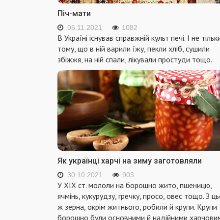
Піч-мати
05.11.2021
1082
В Україні існував справжній культ печі. І не тільк
тому, що в ній варили їжу, пекли хліб, сушили
збіжжя, на ній спали, лікували простуди тощо.
Як українці харчі на зиму заготовляли
30.10.2021
903
У XIX ст. мололи на борошно жито, пшеницю,
ячмінь, кукурудзу, гречку, просо, овес тощо. З ц
ж зерна, окрім житнього, робили й крупи. Крупи 
борошно були основними й надійними харчови