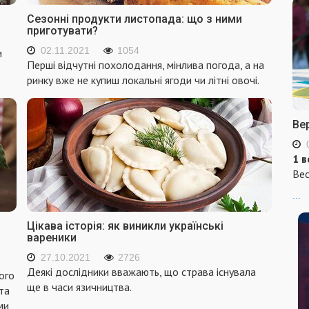
Сезонні продукти листопада: що з ними
приготувати?
02.11.2021
1054
и
Перші відчутні похолодання, мінлива погода, а на
ринку вже не купиш локальні ягоди чи літні овочі.
Ве
1 в
Вес
...
Цікава історія: як виникли українські
вареники
27.10.2021
2726
Деякі дослідники вважають, що страва існувала
ього
ще в часи язичництва.
та
ми