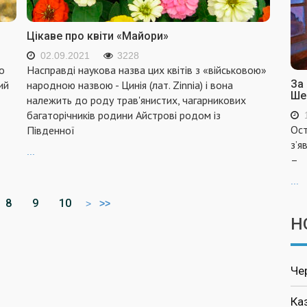
Цікаве про квіти «Майори»
02.09.2021
3228
го
Насправді наукова назва цих квітів з «військовою»
За
ий
народною назвою - Цинія (лат. Zinnia) і вона
Ше
належить до роду трав'янистих, чагарникових
багаторічників родини Айстрові родом із
Ост
Південної
з’я
...
–
...
8
9
10
>
>>
Н
Че
Ка