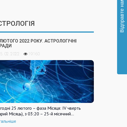
СТРОЛОГІЯ
 ЛЮТОГО 2022 РОКУ. АСТРОЛОГІЧНІ
РАДИ
5. 02. 2022
19160
годні 25 лютого – фаза Місяця: IV чверть
арий Місяць), з 03:20 – 25-й місячний…
тальніше