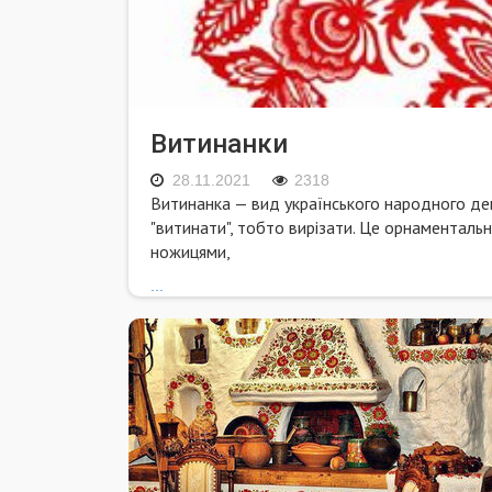
Витинанки
28.11.2021
2318
Витинанка — вид українського народного де
"витинати", тобто вирізати. Це орнаментальн
ножицями,
...