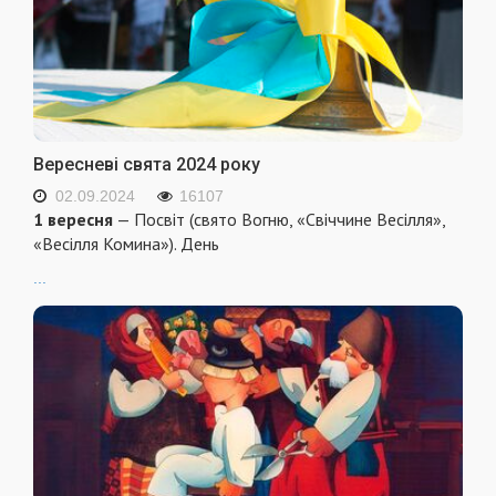
Вересневі свята 2024 року
02.09.2024
16107
1 вересня
— Посвіт (свято Вогню, «Свіччине Весілля»,
«Весілля Комина»). День
...