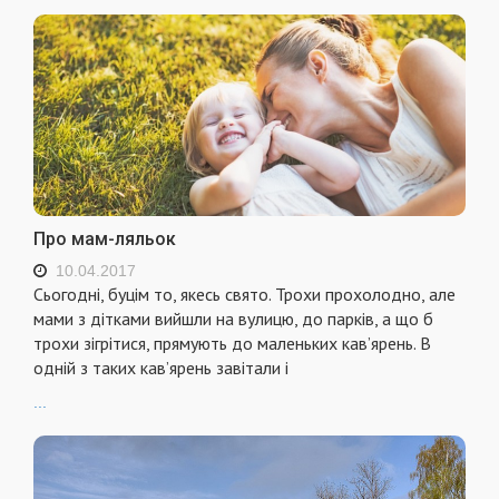
Про мам-ляльок
10.04.2017
Сьогодні, буцім то, якесь свято. Трохи прохолодно, але
мами з дітками вийшли на вулицю, до парків, а що б
трохи зігрітися, прямують до маленьких кав’ярень. В
одній з таких кав’ярень завітали і
...