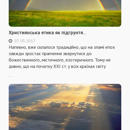
Християнська етика як підгрунтя...
07.05.2017
Напевно, вже склалося традиційно, що на зламі епох
завжди зростає прагнення звернутися до
божественного, містичного, езотеричного. Тому не
дивно, що на початку ХХІ ст. у всіх країнах світу
...