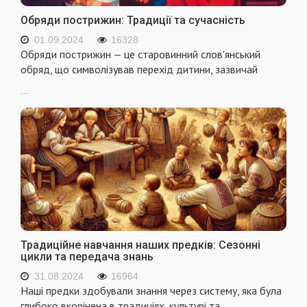
Обряди пострижин: Традиції та сучасність
01.09.2024
16328
Обряди пострижин — це старовинний слов'янський
обряд, що символізував перехід дитини, зазвичай
...
Традиційне навчання наших предків: Сезонні
цикли та передача знань
31.08.2024
16964
Наші предки здобували знання через систему, яка була
глибоко вкорінена в традиціях, культурі та