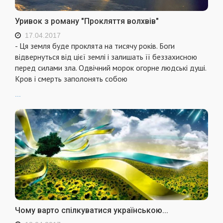
Уривок з роману "Прокляття волхвів"
17.04.2017
- Ця земля буде проклята на тисячу років. Боги
відвернуться від цієї землі і залишать її беззахисною
перед силами зла. Одвічний морок огорне людські душі.
Кров і смерть заполонять собою
...
Чому варто спілкуватися українською...