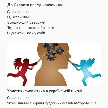
До Сварога перед навчанням
23.06.2017
О, Всевишній!
Всюдисущий Свароже!
Ти, що сповнюєш собою все
і що містиш всіх у собі!
Християнська етика в українській школі
22.06.2017
Якось знаний в Українi художник сказав авторовi: «За