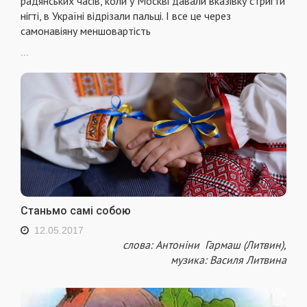
радянських часiв, коли у Москвi давали вказiвку стригти
нiгтi, в Українi вiдрiзали пальцi. І все це через
самонавiяну меншовартiсть
...
Станьмо самі собою
12.05.2017
слова: Антоніни Гармаш (Литвин),
музика: Василя Литвина