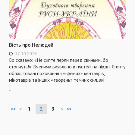
Вість про Нелюдей
17.10.2016
Бо сказано: «Не сипте перли перед свиньми, бо
стопчуть!». Вченими виявлено в пустелі на півдні Єгипту
облаштовані поховання «міфічних» кентаврів,
мінотаврів та інших «творень» темних сил, які
...
1
2
3
<<
<
>
>>