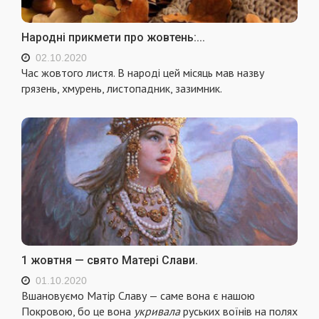
Народні прикмети про жовтень:...
02.10.2020
Час жовтого листя. В народі цей місяць мав назву
грязень, хмурень, листопадник, зазимник.
1 жовтня — свято Матері Слави.
01.10.2020
Вшановуємо Матір Славу — саме вона є нашою
Покровою, бо це вона
укривала
руських воїнів на полях