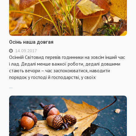
Осінь наша довгая
14.09.2017
Осінній Світовид перевів годинники на зовсім інший час
і лад. Дедалі менше важкої роботи, дедалі довшими
стають вечори – час заспокоюватися, наводити
порядок у господі й господарстві, у своїх
...