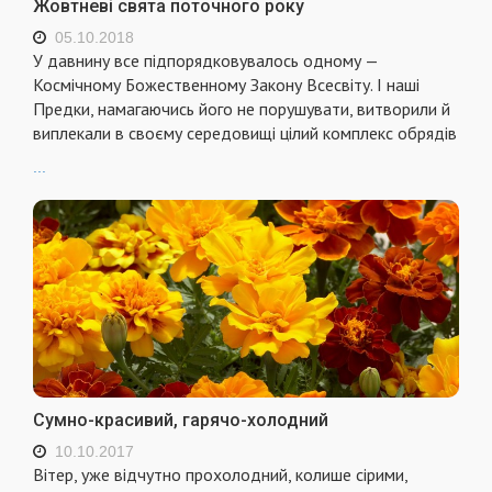
Жовтневі свята поточного року
05.10.2018
У давнину все підпорядковувалось одному —
Космічному Божественному Закону Всесвіту. І наші
Предки, намагаючись його не порушувати, витворили й
виплекали в своєму середовищі цілий комплекс обрядів
...
Сумно-красивий, гарячо-холодний
10.10.2017
Вітер, уже відчутно прохолодний, колише сірими,