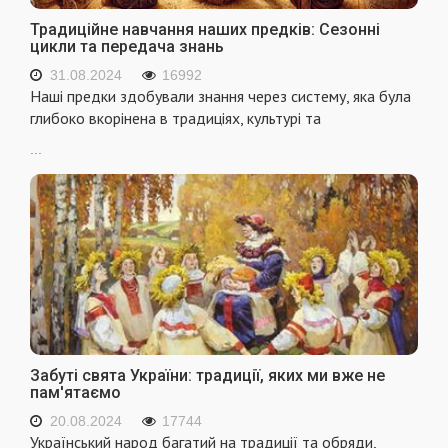
Традиційне навчання наших предків: Сезонні
цикли та передача знань
31.08.2024
16992
Наші предки здобували знання через систему, яка була
глибоко вкорінена в традиціях, культурі та
...
Забуті свята України: традиції, яких ми вже не
пам'ятаємо
20.08.2024
17744
Український народ багатий на традиції та обряди,