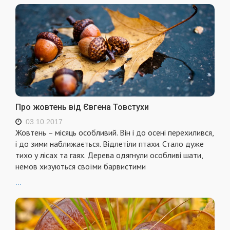
Про жовтень від Євгена Товстухи
03.10.2017
Жовтень – місяць особливий. Він і до осені перехилився,
і до зими наближається. Відлетіли птахи. Стало дуже
тихо у лісах та гаях. Дерева одягнули особливі шати,
немов хизуються своїми барвистими
...