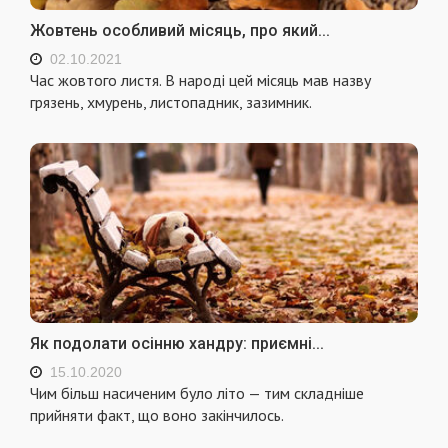
Жовтень особливий місяць, про який...
02.10.2021
Час жовтого листя. В народі цей місяць мав назву
грязень, хмурень, листопадник, зазимник.
Як подолати осінню хандру: приємні...
15.10.2020
Чим більш насиченим було літо — тим складніше
прийняти факт, що воно закінчилось.