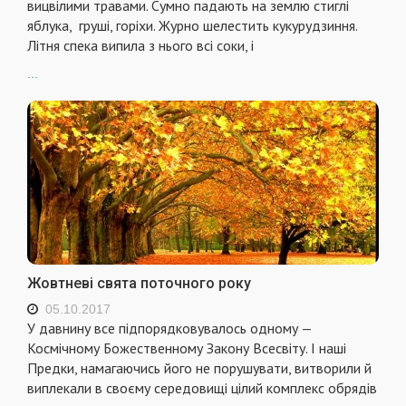
вицвілими травами. Сумно падають на землю стиглі
яблука, груші, горіхи. Журно шелестить кукурудзиння.
Літня спека випила з нього всі соки, і
...
Жовтневі свята поточного року
05.10.2017
У давнину все підпорядковувалось одному —
Космічному Божественному Закону Всесвіту. І наші
Предки, намагаючись його не порушувати, витворили й
виплекали в своєму середовищі цілий комплекс обрядів