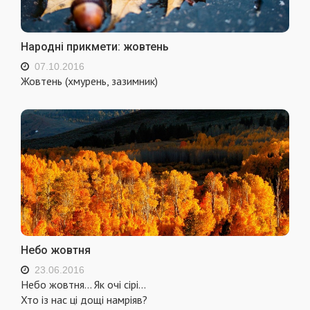
Народні прикмети: жовтень
07.10.2016
Жовтень (хмурень, зазимник)
Небо жовтня
23.06.2016
Небо жовтня... Як очі сірі...
Хто із нас ці дощі намріяв?