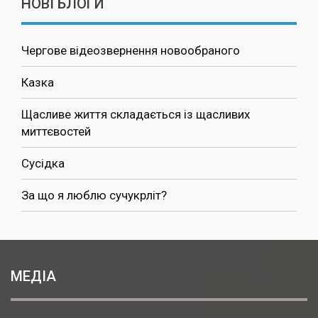
НОВІ БЛОГИ
Чергове відеозвернення новообраного
Казка
Щасливе життя складається із щасливих
миттєвостей
Сусідка
За що я люблю сучукрліт?
МЕДІА