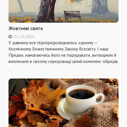
Жовтневі свята
01.10.2022
У давнину все підпорядковувалось одному —
Космічному Божественному Закону Всесвіту. І наші
Предки, намагаючись його не порушувати, витворили й
виплекали в своєму середовищі цілий комплекс обрядів
...