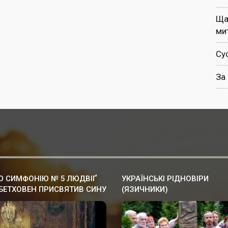
Ща
ми
Су
За
 СИМФОНІЮ № 5 ЛЮДВІҐ
УКРАЇНСЬКІ РІДНОВІРИ
БЕТХОВЕН ПРИСВЯТИВ СИНУ
(ЯЗИЧНИКИ)
ННЬОГО ГЕТЬМАНА
ЇНИ, ГРАФУ АНДРІЮ
УМОВСЬКОМУ.