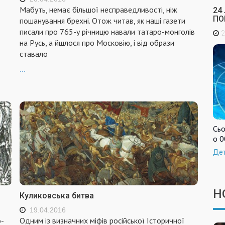
Мабуть, немає більшої несправедливості, ніж
24
ПО
пошанування брехні. Отож читав, як наші газети
писали про 765-у річницю навали татаро-монголів
2
на Русь, а йшлося про Московію, і від образи
ставало
...
Сьо
о 0
Де
Н
Куликовська битва
19.04.2016
о-
Одним із визначних міфів російської Історичної