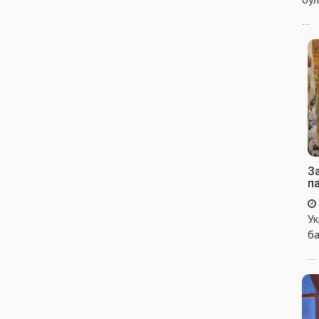
...
За
п
Ук
ба
...