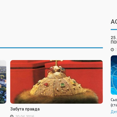
А
25
ПО
2
Сьо
(ст
Забута правда
Де
20.04.2016