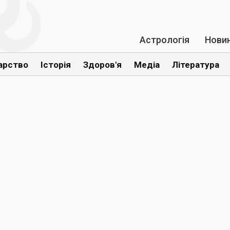
Астрологія
Нови
арство
Історія
Здоров'я
Медіа
Література