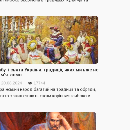
буті свята України: традиції, яких ми вже не
ам'ятаємо
20.08.2024
17744
раїнський народ багатий на традиції та обряди,
гато з яких сягають своїм корінням глибоко в