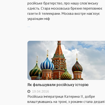
російське братерство, про нашу слов'янську
єдність. Стара московська брехня переповнює
газети й телеекрани. Москва вкотре нав'язує
українцям міф
...
Як фальшували російську історію
19.04.2016
Російська імператриця Катерина II, добре
влаштувавшись на троні, з роками стала дедалі