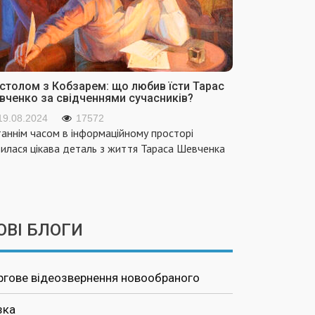
 столом з Кобзарем: що любив їсти Тарас
вченко за свідченнями сучасників?
19.08.2024
17572
аннім часом в інформаційному просторі
вилася цікава деталь з життя Тараса Шевченка
ОВІ БЛОГИ
ргове відеозвернення новообраного
зка