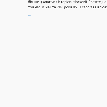
більше цікавитися історією Московії. Зважте, на
той час, у 60-і та 70-і роки XVIII століття цілісн
...