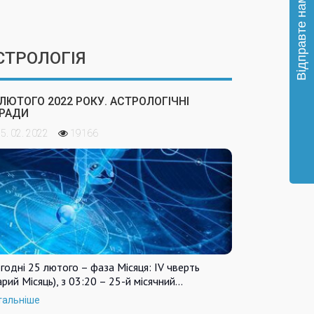
СТРОЛОГІЯ
 ЛЮТОГО 2022 РОКУ. АСТРОЛОГІЧНІ
РАДИ
5. 02. 2022
19166
годні 25 лютого – фаза Місяця: IV чверть
арий Місяць), з 03:20 – 25-й місячний…
тальніше