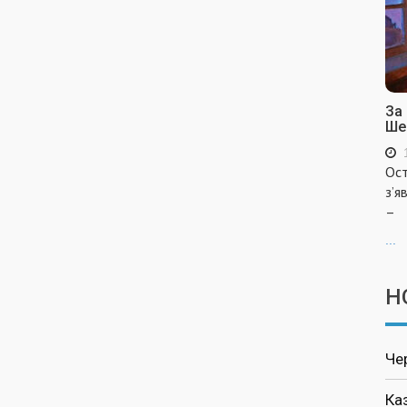
За
Ше
Ост
з’я
–
...
Н
Че
Ка