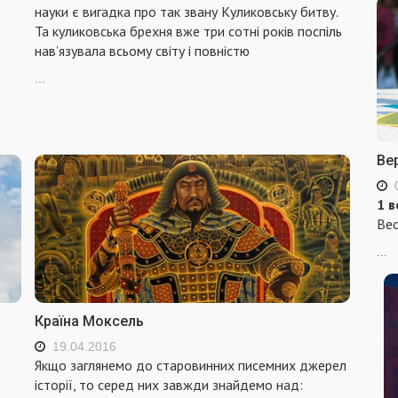
науки є вигадка про так звану Куликовську битву.
Та куликовська брехня вже три сотні років поспіль
нав’язувала всьому світу і повністю
...
Ве
1 в
Вес
...
Країна Моксель
19.04.2016
Якщо заглянемо до старовинних писемних джерел
історії, то серед них завжди знайдемо над: