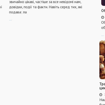
звичайно цікаві, частіше за все невідомі нам,
ої
довідки, події та факти. Навіть серед тих, які
Об
подава: ла
...
Об
об
...
Тр
ци
Наш
бул