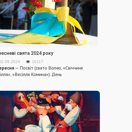
ресневі свята 2024 року
02.09.2024
16117
ересня
— Посвіт (свято Вогню, «Свіччине
ілля», «Весілля Комина»). День