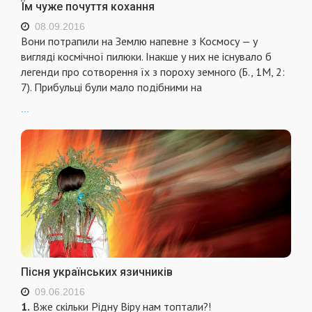
Їм чуже почуття кохання
08.09.2016
Вони потрапили на Землю напевне з Космосу — у
вигляді космічної пилюки. Інакше у них не існувало б
легенди про сотворення їх з пороху земного (Б., 1М, 2:
7). Прибульці були мало подібними на
...
Пісня українських язичників
09.06.2016
1.
Вже скільки Рідну Віру нам топтали?!