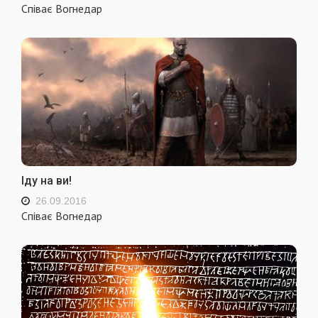
Співає Вогнедар
Іду на ви!
26.09.2016
Співає Вогнедар