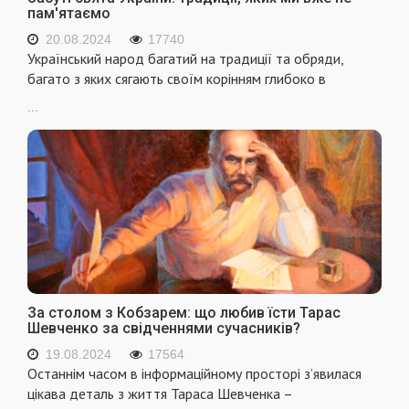
пам'ятаємо
20.08.2024
17740
Український народ багатий на традиції та обряди,
багато з яких сягають своїм корінням глибоко в
...
За столом з Кобзарем: що любив їсти Тарас
Шевченко за свідченнями сучасників?
19.08.2024
17564
Останнім часом в інформаційному просторі з’явилася
цікава деталь з життя Тараса Шевченка –