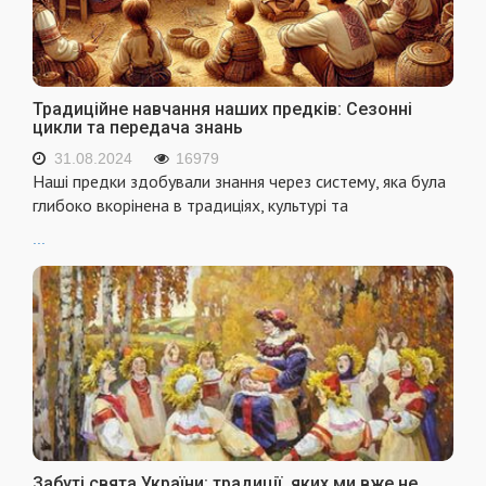
Традиційне навчання наших предків: Сезонні
цикли та передача знань
31.08.2024
16979
Наші предки здобували знання через систему, яка була
глибоко вкорінена в традиціях, культурі та
...
Забуті свята України: традиції, яких ми вже не