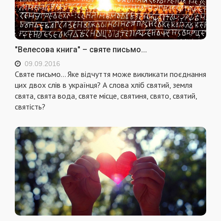
"Велесова книга" – святе письмо...
09.09.2016
Святе письмо... Яке відчуття може викликати поєднання
цих двох слів в українця? А слова хліб святий, земля
свята, свята вода, святе місце, святиня, свято, святий,
святість?