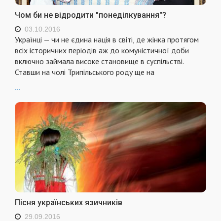
Чом би не відродити "понеділкування"?
03.10.2016
Українці — чи не єдина нація в світі, де жінка протягом
всіх історичних періодів аж до комуністичної доби
включно займала високе становище в суспільстві.
Ставши на чолі Трипільського роду ще на
...
Пісня українських язичників
29.09.2016