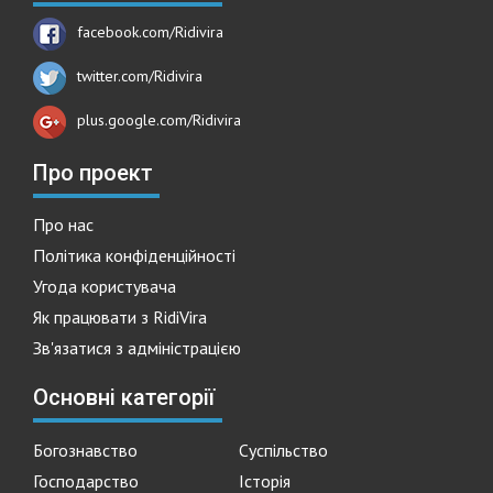
facebook.com/Ridivira
twitter.com/Ridivira
plus.google.com/Ridivira
Про проект
Про нас
Політика конфіденційності
Угода користувача
Як працювати з RidiVira
Зв'язатися з адміністрацією
Основні категорії
Богознавство
Суспільство
Господарство
Історія