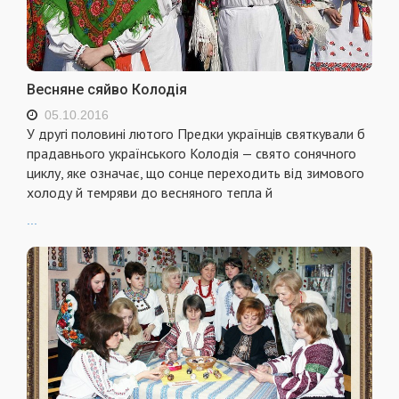
Весняне сяйво Колодія
05.10.2016
У другі половині лютого Предки українців святкували б
прадавнього українського Колодія — свято сонячного
циклу, яке означає, що сонце переходить від зимового
холоду й темряви до весняного тепла й
...