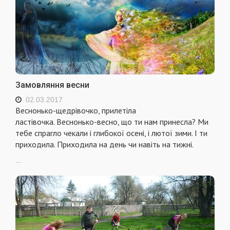
Замовляння весни
02.03.2017
Веснонько-щедрівочко, прилетіла
ластівочка. Веснонько-весно, що ти нам принесла? Ми
тебе спрагло чекали і глибокої осені, і лютої зими. І ти
приходила. Приходила на день чи навіть на тижні.
...