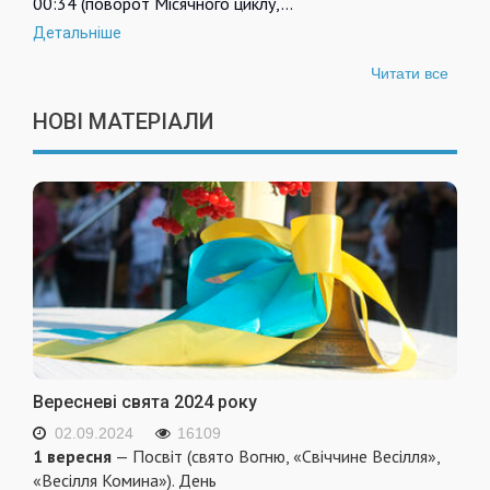
00:34 (поворот Місячного циклу,…
Детальніше
Читати все
НОВІ МАТЕРІАЛИ
Вересневі свята 2024 року
02.09.2024
16109
1 вересня
— Посвіт (свято Вогню, «Свіччине Весілля»,
«Весілля Комина»). День