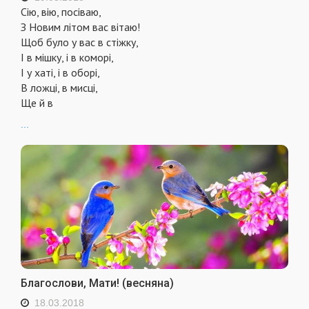
Сію, вію, посіваю,
З Новим літом вас вітаю!
Щоб було у вас в стіжку,
І в мішку, і в коморі,
І у хаті, і в оборі,
В ложці, в мисці,
Ще й в
...
Благослови, Мати! (весняна)
18.03.2018