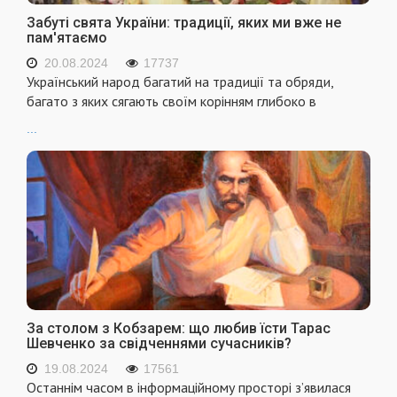
Забуті свята України: традиції, яких ми вже не
пам'ятаємо
20.08.2024
17737
Український народ багатий на традиції та обряди,
багато з яких сягають своїм корінням глибоко в
...
За столом з Кобзарем: що любив їсти Тарас
Шевченко за свідченнями сучасників?
19.08.2024
17561
Останнім часом в інформаційному просторі з’явилася