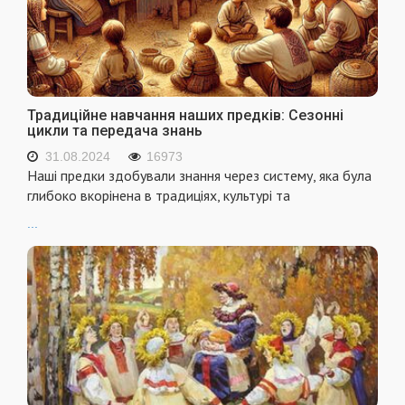
Традиційне навчання наших предків: Сезонні
цикли та передача знань
31.08.2024
16973
Наші предки здобували знання через систему, яка була
глибоко вкорінена в традиціях, культурі та
...