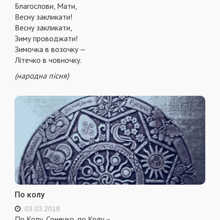
Благослови, Мати,
Весну закликати!
Весну закликати,
Зиму проводжати!
Зимочка в возочку —
Літечко в човночку.
(народна пісня)
По колу
03.03.2018
По Колу, Сонечко, по Колу –