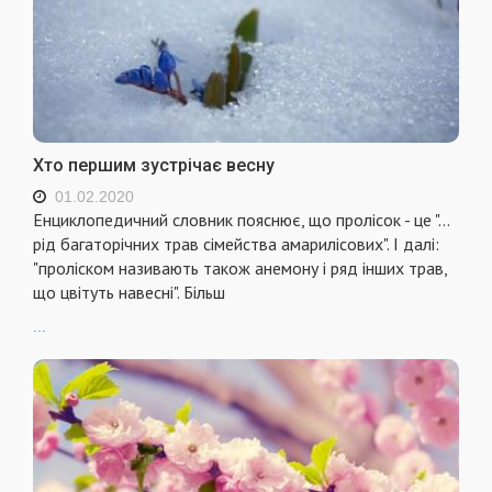
Хто першим зустрічає весну
01.02.2020
Енциклопедичний словник пояснює, що пролісок - це "...
рід багаторічних трав сімейства амарилісових". І далі:
"проліском називають також анемону і ряд інших трав,
що цвітуть навесні". Більш
...