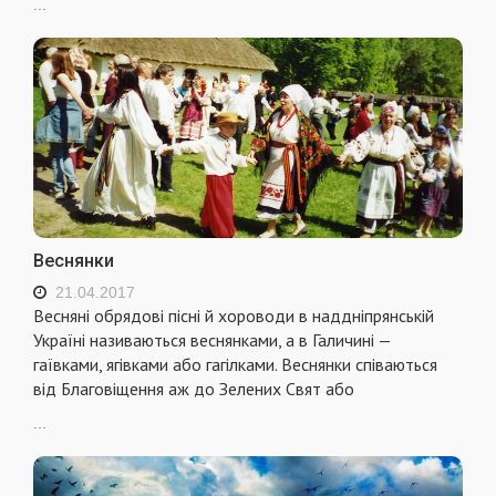
...
Веснянки
21.04.2017
Весняні обрядові пісні й хороводи в наддніпрянській
Україні називаються веснянками, а в Галичині —
гаївками, ягівками або гагілками. Веснянки співаються
від Благовіщення аж до Зелених Свят або
...