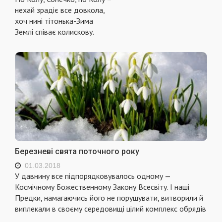
нехай зрадіє все довкола,
хоч нині тітонька-Зима
Землі співає колискову.
Березневі свята поточного року
01.03.2018
У давнину все підпорядковувалось одному —
Космічному Божественному Закону Всесвіту. І наші
Предки, намагаючись його не порушувати, витворили й
виплекали в своєму середовищі цілий комплекс обрядів