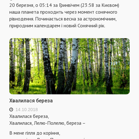
20 березня, о 05:14 за Гринвічем (23:58 за Києвом)
наша планета проходить через момент сонячного
рівнодення. Починається весна за астрономічним,
природним календарем і новий Сонячний рік.
Хвалилася береза
14.10.2018
Хвалилася береза,
Хвалилася, Лелю-Полелю, береза –
В мене гiлля до корiння,