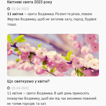
Квітневі свята 2023 року
01.04.2023
11 квітня
— свято Водяника. Розлиття річок, повені.
Жертви Водянику, щоб не затопив хату, город, будiвлi
тощо.
Що святкуємо у квітні?
01.04.2022
11 квітня — свято Водяника. В цей день приносять
пожертви Водянику, щоб він під час весняних повеней
не топив городів та хат.