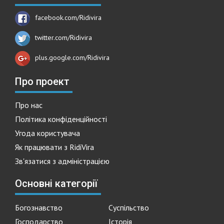
facebook.com/Ridivira
twitter.com/Ridivira
plus.google.com/Ridivira
Про проект
Про нас
Політика конфіденційності
Угода користувача
Як працювати з RidiVira
Зв'язатися з адміністрацією
Основні категорії
Богознавство
Суспільство
Господарство
Історія