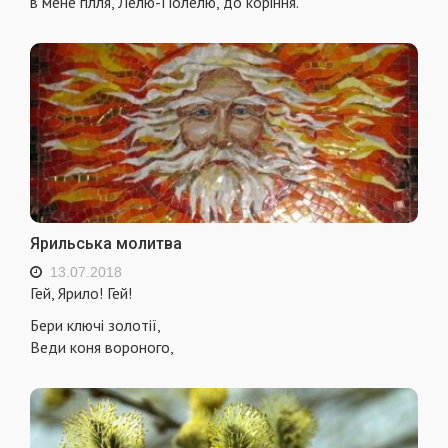
в мене гiлля, Лелю-Полелю, до корiння.
Ярильська молитва
13.07.2018
Гей, Ярило! Гей!
Бери ключі золотії,
Веди коня вороного,