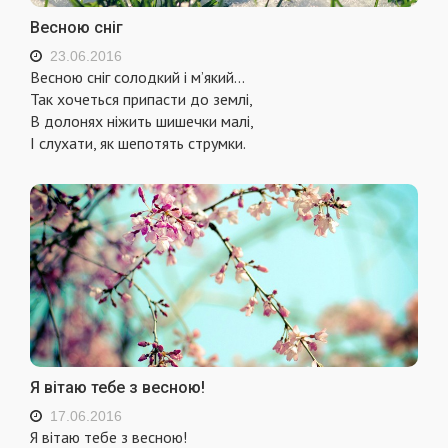
Весною сніг
23.06.2016
Весною сніг солодкий і м’який...
Так хочеться припасти до землі,
В долонях ніжить шишечки малі,
І слухати, як шепотять струмки.
Я вітаю тебе з весною!
17.06.2016
Я вітаю тебе з весною!