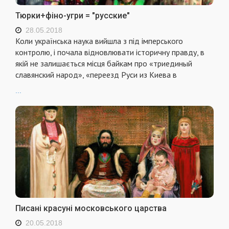
Тюрки+фіно-угри = "русские"
28.05.2018
Коли українська наука вийшла з під імперського
контролю, і почала відновлювати історичну правду, в
якій не залишається місця байкам про «триединый
славянский народ», «переезд Руси из Киева в
...
Писані красуні московського царства
20.05.2018