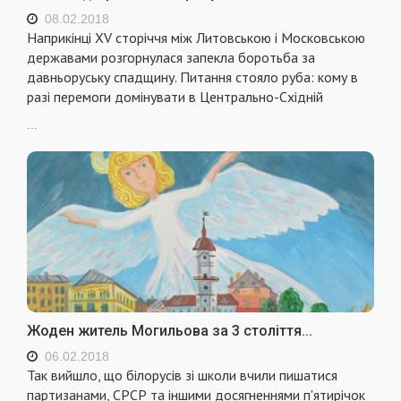
08.02.2018
Наприкінці XV сторіччя між Литовською і Московською
державами розгорнулася запекла боротьба за
давньоруську спадщину. Питання стояло руба: кому в
разі перемоги домінувати в Центрально-Східній
...
Жоден житель Могильова за 3 століття...
06.02.2018
Так вийшло, що білорусів зі школи вчили пишатися
партизанами, СРСР та іншими досягненнями п'ятирічок