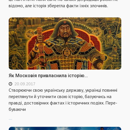
відомо, але історія зберегла факти їхніх злочинів.
Як Московія привласнила історію...
20.09.2017
Створюючи свою ук­ра­їнську державу, українці повинні
переглянути й уточнити свою історію, базую­чись на
правді, достовірних фактах і історичних подіях. Пере­
бу­ва­ючи
...