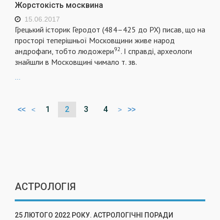
Жорстокість москвина
15.06.2017
Грецький історик Геродот (484–425 до РХ) писав, що на
просторі теперішньої Московщини живе народ
92
андрофаги, тобто людожери
. І справді, археологи
знайшли в Московщині чимало т. зв.
...
1
2
3
4
<<
<
>
>>
АСТРОЛОГІЯ
25 ЛЮТОГО 2022 РОКУ. АСТРОЛОГІЧНІ ПОРАДИ