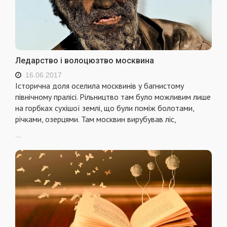
Ледарство і волоцюзтво москвина
16.06.2017
Історична доля оселила москвинів у багнистому
північному пралісі. Рільництво там було можливим лише
на горбках сухішої землі, що були поміж болотами,
річками, озерцями. Там москвин вирубував ліс,
...