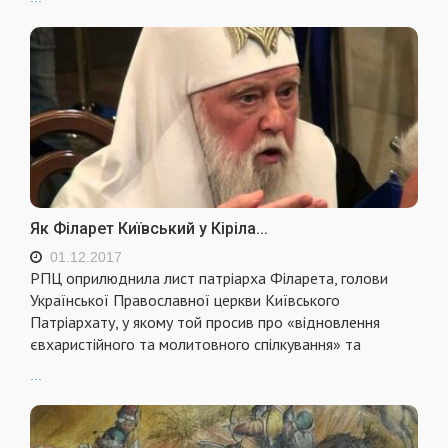
Як Філарет Київський у Кіріла...
01.12.2017
РПЦ оприлюднила лист патріарха Філарета, голови
Української Православної церкви Київського
Патріархату, у якому той просив про «відновлення
євхаристійного та молитовного спілкування» та
...