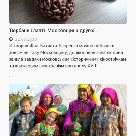
Тюрбани і лапті. Московщина другої...
21.06.2018
В творах Жан-Батиста Лепренса можна побачити
зовсім не таку Московщину, до якої пересічна людина
звикла завдяки московським «історичним» кінострічкам
та книжковим ілюстраціям про епоху XVIII
...