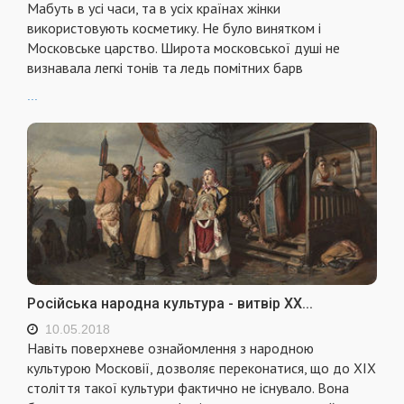
Мабуть в усі часи, та в усіх країнах жінки
використовують косметику. Не було винятком і
Московське царство. Широта московської душі не
визнавала легкі тонів та ледь помітних барв
...
Російська народна культура - витвір ХХ...
10.05.2018
Навіть поверхневе ознайомлення з народною
культурою Московії, дозволяє переконатися, що до ХІХ
століття такої культури фактично не існувало. Вона