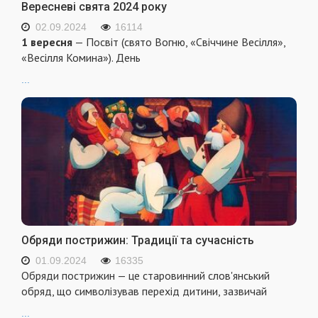
Вересневі свята 2024 року
02.09.2024
16114
1 вересня
— Посвіт (свято Вогню, «Свіччине Весілля»,
«Весілля Комина»). День
...
Обряди пострижин: Традиції та сучасність
01.09.2024
16335
Обряди пострижин — це старовинний слов'янський
обряд, що символізував перехід дитини, зазвичай
...