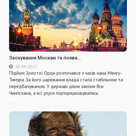
Заснування Москви та поява...
16.09.2017
Підйом Золотої Орди розпочався з часів хана Менгу-
Тимура. За його царювання влада стала стабільною та
передбачуваною. У державі діяли закони Яси
Чингісхана, а всі улуси підпорядковувались
...