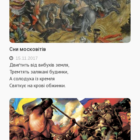
Сни московітів
15.11.2017
Двиґтить від вибухів земля,
Тремтять залякані будинки,
А солодуха із кремля
Святкує на крові обжинки.