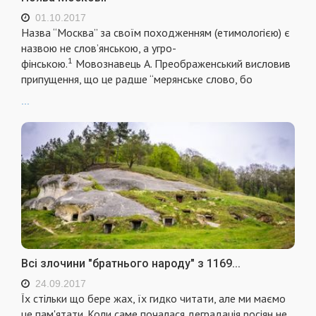
01.10.2017
Назва “Москва” за своїм походженням (етимологією) є
назвою не слов’янською, а угро-
1
фінською.
Мовознавець А. Преображенський висловив
припущення, що це радше “мерянське слово, бо
...
Всі злочини "братнього народу" з 1169...
24.09.2017
Їх стільки що бере жах, їх гидко читати, але ми маємо
це пам'ятати. Коли саме почалася деградація росіян не