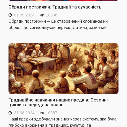
Обряди пострижин: Традиції та сучасність
01.09.2024
16338
Обряди пострижин — це старовинний слов'янський
обряд, що символізував перехід дитини, зазвичай
...
Традиційне навчання наших предків: Сезонні
цикли та передача знань
31.08.2024
16987
Наші предки здобували знання через систему, яка була
глибоко вкорінена в традиціях, культурі та