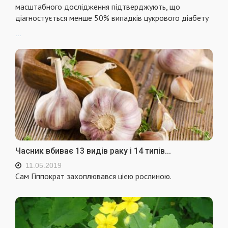
масштабного дослідження підтверджують, що
діагностується менше 50% випадків цукрового діабету
...
Часник вбиває 13 видів раку і 14 типів...
11.05.2019
Сам Гіппократ захоплювався цією рослиною.