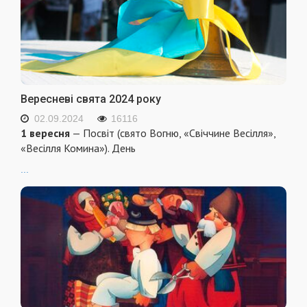
Вересневі свята 2024 року
02.09.2024
16116
1 вересня
— Посвіт (свято Вогню, «Свіччине Весілля»,
«Весілля Комина»). День
...