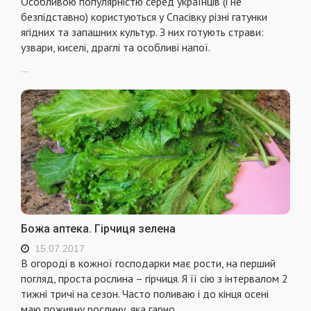
Особливою популярністю серед українців (і не
безпідставно) користуються у Спасівку різні гатунки
ягідних та запашних культур. З них готують страви:
узвари, киселі, драглі та особливі напої.
...
Божа аптека. Гірчиця зелена
15.07.2017
В огороді в кожної господарки має рости, на перший
погляд, проста рослина – гірчиця. Я її сію з інтервалом 2
тижні тричі на сезон. Часто поливаю і до кінця осені
маю поживну рослину, яка гарно