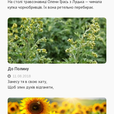
На столі травознавиці Олени Грась з Луцька — чимала
купка чорнобривців. Їх вона ретельно перебирає.
До Полину
11.08.2018
Занесу тя в свою хату,
Щоб злих духів відганяти,