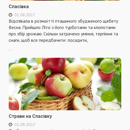
Спасівка
01.08.2017
Відспівала в розмаїтті пташиного збудженого щебету
Весна. Прийшло Літо з його турботами та клопотами
про збір урожаю. Скільки затрачено уміння, терпіння та
снаги, щоб все передбачити: посадити,
...
Страви на Спасівку
01.08.2017