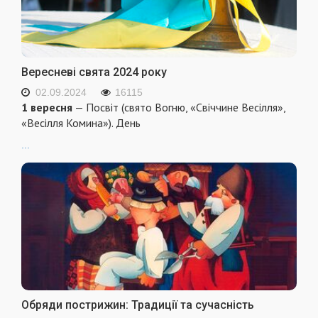
Вересневі свята 2024 року
02.09.2024
16115
1 вересня
— Посвіт (свято Вогню, «Свіччине Весілля»,
«Весілля Комина»). День
...
Обряди пострижин: Традиції та сучасність