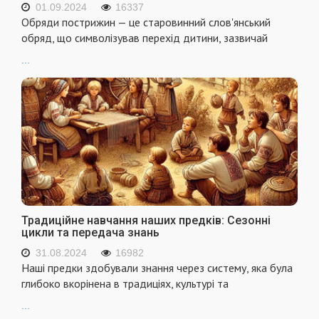
01.09.2024
16337
Обряди пострижин — це старовинний слов'янський
обряд, що символізував перехід дитини, зазвичай
...
Традиційне навчання наших предків: Сезонні
цикли та передача знань
31.08.2024
16982
Наші предки здобували знання через систему, яка була
глибоко вкорінена в традиціях, культурі та
...