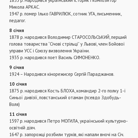
1853 р. Народився український історик і композитор
Микола АРКАС.
1947 р. помер Ілько ГАВРИЛЮК, сотник УГА, письменник,
педагог.
8 січня
1878 р. народився Володимир СТАРОСОЛЬСЬКИЙ, перший
голова товариства “Січові стрільці” у Львові, член Бойової
управи УСС і Союзу визволення України.
1935 р. народився поет Василь СИМОНЕНКО.
9 січня
1924 – Народився кінорежисер Сергій Параджанов.
10 січня
1875 р. народився Кость БЛОХА, командир 2-го полку 1-ї
Синьої дивізії, повстанський отаман (псевдо Здобудь-
Воля)
11 січня
1597 р. народився Петро МОГИЛА, український культурно-
освітній діяч.
1647 р. запорожці розбили турків, які напали вночі на Січ.