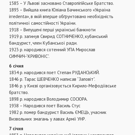
1585 – У Львові засновано Ставропігійське Братство.
1895 – Вийшла книга Юліана Бачинського «Україна
irredenta», в якій вперше обґрунтовано необхідність
політичної самостійності України.
1918 – Випущені перші українські банкноти
1919 р. загинув Свирид СОТНИЧЕНКО, кубанський
бандурист, член Кубанської ради.
1923 р. народився сотенний УПА Мирослав
СИМЧИЧ-”КРИВОНІС”.
6 січня
1834 р. народився поет Степан РУДАНСЬКИЙ.
1846 р. Тарас ШЕВЧЕНКО написав “Заповіт”.
1846 р. у Києві організовується Кирило-Мефодіївське
братство.
1898 р. народився Володимир СОСЮРА.
1938 – Народився поет Василь Стус
1982 р. помер бандурист Василь ЄМЕЦЬ, учасник
Визвольних змагань у лавах Армії УНР.
7 січня