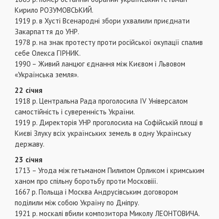
Кирило РОЗУМОВСЬКИЙ.
1919 р. в Хусті Всенародні збори ухвалили приєднати
Закарпаття до УНР.
1978 р. на знак протесту проти російської окупації спалив
себе Олекса ГІРНИК.
1990 – Живий ланцюг єднання між Києвом і Львовом
«Українська земля».
22 січня
1918 р. Центральна Рада проголосила IV Універсалом
самостійність і суверенність України.
1919 р. Директорія УНР проголосила на Софійській площі в
Києві Злуку всіх українських земель в одну Українську
державу.
23 січня
1713 – Угода між гетьманом Пилипом Орликом і кримським
ханом про спільну боротьбу проти Московіії.
1667 р. Польща і Москва Андрусівським договором
поділили між собою Україну по Дніпру.
1921 р. москалі вбили композитора Миколу ЛЕОНТОВИЧА.