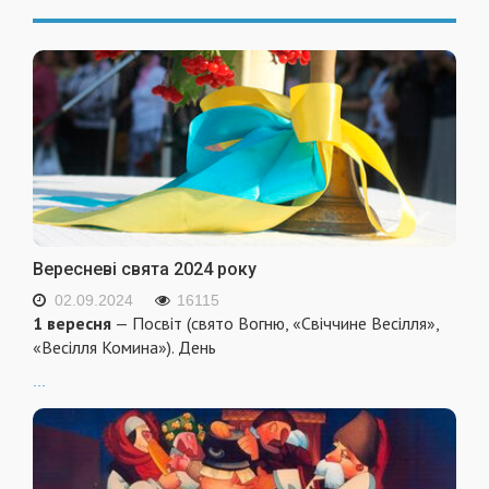
Вересневі свята 2024 року
02.09.2024
16115
1 вересня
— Посвіт (свято Вогню, «Свіччине Весілля»,
«Весілля Комина»). День
...