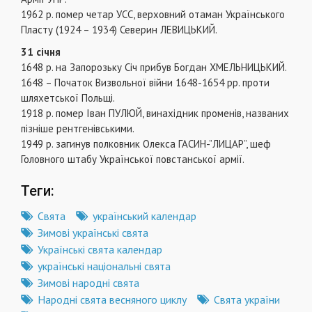
1962 р. помер четар УСС, верховний отаман Україн­ського
Пласту (1924 – 1934) Северин ЛЕВИЦЬКИЙ.
31 січня
1648 р. на Запорозьку Січ прибув Богдан ХМЕЛЬНИЦЬКИЙ.
1648 – Початок Визвольної війни 1648-1654 рр. проти
шляхетської Польщі.
1918 р. помер Іван ПУЛЮЙ, винахідник променів, названих
пізніше рентгенівськими.
1949 р. загинув полковник Олекса ГАСИН-”ЛИЦАР”, шеф
Головного штабу Української повстанської армії.
Теги:
Свята
український календар
Зимові українські свята
Українські свята календар
українські національні свята
Зимові народні свята
Народні свята весняного циклу
Свята україни