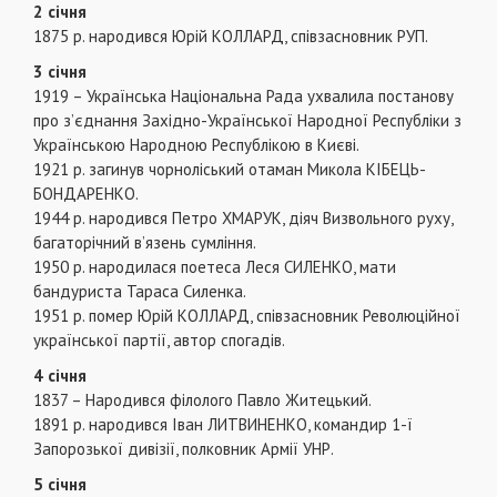
2 січня
1875 р. народився Юрій КОЛЛАРД, співзасновник РУП.
3 січня
1919 – Українська Національна Рада ухвалила постанову
про з’єднання Західно-Української Народної Республіки з
Українською Народною Республікою в Києві.
1921 р. загинув чорноліський отаман Микола КІБЕЦЬ-
БОНДАРЕНКО.
1944 р. народився Петро ХМАРУК, діяч Визвольного руху,
багаторічний в’язень сумління.
1950 р. народилася поетеса Леся СИЛЕНКО, мати
бандуриста Тараса Силенка.
1951 р. помер Юрій КОЛЛАРД, співзасновник Революційної
української партії, автор спогадів.
4 січня
1837 – Народився філолого Павло Житецький.
1891 р. народився Іван ЛИТВИНЕНКО, командир 1-ї
Запорозької дивізії, полковник Армії УНР.
5 січня