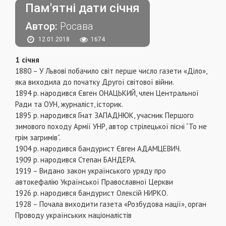
Пам'ятні дати січня
Автор:
Росава
12.01.2018
1674
1 січня
1880 – У Львові побачило світ перше число газети «Діло»,
яка виходила до початку Другої світової війни.
1894 р. народився Євген ОНАЦЬКИЙ, член Центральної
Ради та ОУН, журналіст, історик.
1895 р. народився Гнат ЗАПАДНЮК, учасник Першого
зимового походу Армії УНР, автор стрілецької пісні “То не
грім загримів”.
1904 р. народився бандурист Євген АДАМЦЕВИЧ.
1909 р. народився Степан БАНДЕРА.
1919 – Видано закон українського уряду про
автокефалію Української Православної Церкви
1926 р. народився бандурист Олексій НИРКО.
1928 – Почала виходити газета «Розбудова нації», орган
Проводу українських націоналістів