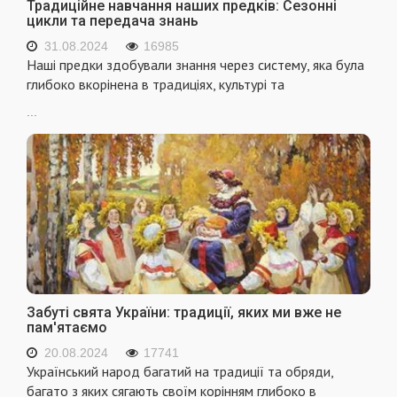
Традиційне навчання наших предків: Сезонні
цикли та передача знань
31.08.2024
16985
Наші предки здобували знання через систему, яка була
глибоко вкорінена в традиціях, культурі та
...
Забуті свята України: традиції, яких ми вже не
пам'ятаємо
20.08.2024
17741
Український народ багатий на традиції та обряди,
багато з яких сягають своїм корінням глибоко в