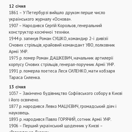
12 січня
1861 – У Петербурзі вийшло друком перше число
українського журналу «Основа».
1907 – Народився Сергій Корольов, генеральний
конструктор космічної техніки.
1944 р. загинув Роман СУШКО, командир 2-ї дивізії
Січових стрільців, крайовий командант УВО, полковник
Армії УНР.
1975 р. помер Роман ДАШКЕВИЧ, начальник артилерії
корпусу Січових стрільців, генерал-поручник Армії УНР.
1991 р. померла поетеса Леся СИЛЕНКО, мати кобзаря
Тараса Силенка.
13 січня
1037 – Закінчено будівництво Софіївського собору в Києві
і його освячено.
1877 р. народився Левко МАЦІЄВИЧ, громадський діяч і
науковець.
1893 р. народився Павло ГОРЯЧИЙ, сотник Армії УНР.
1906 – Перший український щоденник у Києві –