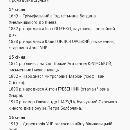
«Громадська Думка».
14 січня
1649 – Тріумфальний в’їзд гетьмана Богдана
Хмельницького до Києва.
1882 р. народився Іван ОГІЄНКО, науковець і релігійний
діяч.
1898 р. народився Юрій ГОРЛІС-ГОРСЬКИЙ, письменник,
старшина Армії УНР.
15 січня
1871 р. з’явився на Світ Божий Агатангел КРИМСЬКИЙ,
письменник і мовознавець.
1882 – Народився митрополит Іларіон (проф. Іван
Огієнко).
1890 р. народився Антон ГРЕБЕННИК (отаман Чорна
Хмара).
1970 р. помер Олександр ШАРУДА, бунчужний Окремого
кінного дивізіону ім. Петра Болбочана.
16 січня
1919 – Директорія УНР оголосила війну більшовицькій