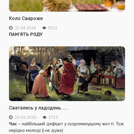
Коло Свароже
11.04.2016
9211
ПАМ’ЯТЬ РОДУ
Сватались у ладодень......
03.03.2016
3713
Час
– найбільший дефіцит у скороминущому житті. Тож
нерідко молоді (і не дуже)