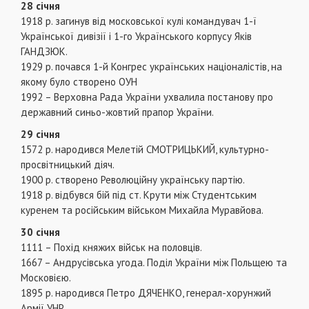
28 січня
1918 р. загинув від московської кулі командувач 1-ї
Української дивізії і 1-го Українського корпусу Яків
ГАНДЗЮК.
1929 р. почався 1-й Конгрес українських націоналістів, на
якому було створено ОУН
1992 – Верховна Рада України ухвалила постанову про
державний синьо-жовтий прапор України.
29 січня
1572 р. народився Мелетій СМОТРИЦЬКИЙ, культурно-
просвітницький діяч.
1900 р. створено Революційну українську партію.
1918 р. відбувся бій під ст. Крути між Студентським
куренем та російським військом Михайла Муравйова.
30 січня
1111 – Похід княжих військ на половців.
1667 – Андрусівська угода. Поділ України між Польщею та
Московією.
1895 р. народився Петро ДЯЧЕНКО, генерал-хорунжий
Армії УНР.