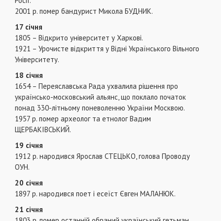
Росії.
2001 р. помер бандурист Микола БУДНИК.
17 січня
1805 – Відкрито університет у Харкові.
1921 – Урочисте відкриття у Відні Українського Вільного
Університету.
18 січня
1654 – Переяславська Рада ухвалила рішення про
українсько-московський альянс, що поклало початок
понад 330-літньому поневоленню України Москвою.
1957 р. помер археолог та етнолог Вадим
ЩЕРБАКІВСЬКИЙ.
19 січня
1912 р. народився Ярослав СТЕЦЬКО, голова Проводу
ОУН.
20 січня
1897 р. народився поет і есеїст Євген МАЛАНЮК.
21 січня
1803 р. помер останній обраний український гетьман