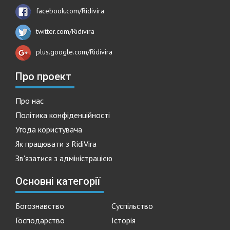
facebook.com/Ridivira
twitter.com/Ridivira
plus.google.com/Ridivira
Про проект
Про нас
Політика конфіденційності
Угода користувача
Як працювати з RidiVira
Зв'язатися з адміністрацією
Основні категорії
Богознавство
Суспільство
Господарство
Історія