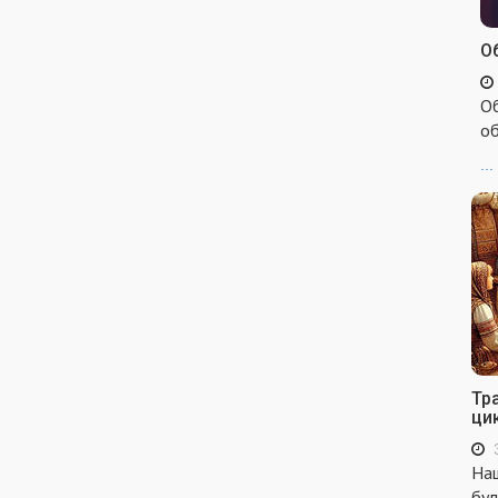
Об
Об
об
...
Тр
ци
Наш
бул