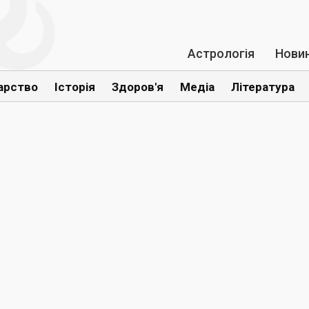
Астрологія
Нови
арство
Історія
Здоров'я
Медіа
Література