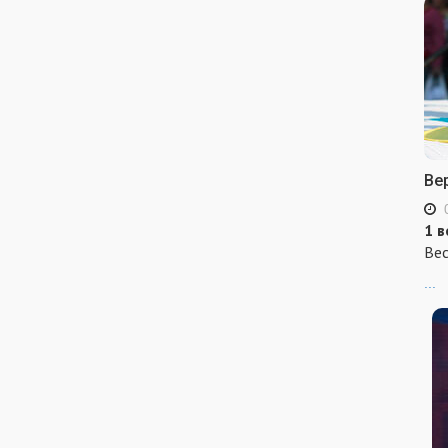
Ве
1 в
Вес
...