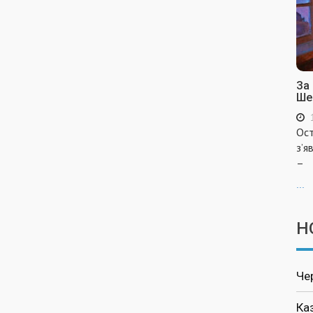
За
Ше
Ост
з’я
–
...
Н
Че
Ка