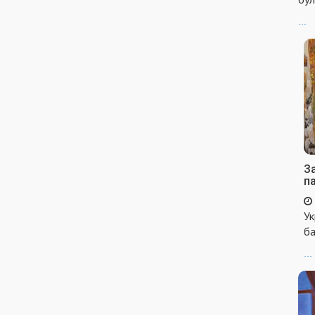
...
За
п
Ук
ба
...