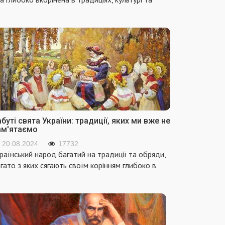
буті свята України: традиції, яких ми вже не
ам'ятаємо
20.08.2024
17732
раїнський народ багатий на традиції та обряди,
гато з яких сягають своїм корінням глибоко в