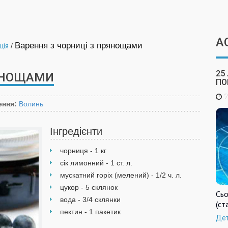
А
ція
Варення з чорниці з прянощами
/
25
РЯНОЩАМИ
ПО
2
ення:
Волинь
Інгредієнти
чорниця - 1 кг
сік лимонний - 1 ст. л.
мускатний горіх (мелений) - 1/2 ч. л.
цукор - 5 склянок
Сьо
вода - 3/4 склянки
(ст
пектин - 1 пакетик
Де