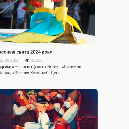
ресневі свята 2024 року
02.09.2024
16106
ересня
— Посвіт (свято Вогню, «Свіччине
ілля», «Весілля Комина»). День