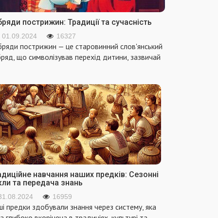
ряди пострижин: Традиції та сучасність
01.09.2024
16327
ряди пострижин — це старовинний слов'янський
ряд, що символізував перехід дитини, зазвичай
адиційне навчання наших предків: Сезонні
кли та передача знань
31.08.2024
16959
і предки здобували знання через систему, яка
а глибоко вкорінена в традиціях, культурі та