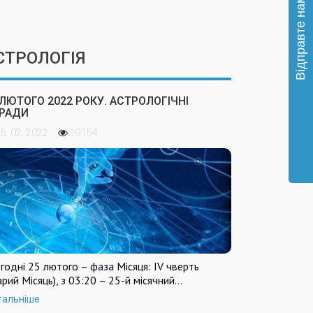
СТРОЛОГІЯ
 ЛЮТОГО 2022 РОКУ. АСТРОЛОГІЧНІ
РАДИ
5. 02. 2022
19154
годні 25 лютого – фаза Місяця: IV чверть
арий Місяць), з 03:20 – 25-й місячний…
тальніше