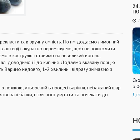
24
ПО
2
рекласти їх в зручну ємність. Потім додаємо лимонний
и в аптеці) і акуратно перемішуємо, щоб не пошкодити
мо в каструлю і ставимо на невеликий вогонь,
лі доводимо її до кипіння. Додаємо вказану порцію
ть.Варимо недовго, 1-2 хвилини і відразу знімаємо з
Сьо
о 0
ю ложкою, утворений в процесі варіння, небажаний шар
лізовані банки, після чого укутати та почекати до
Де
Н