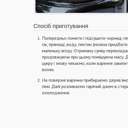
Спосіб приготування
Попередньо помити і підсушити чорниці, пе
сік, прянощі, воду, пектин (можна придбат
маленьку ягоду. Отриману суміш перекладає
продовжуючи при цьому помішуючи масу. Да
цукру і знову чекаємо, коли варення закипи
вогню.
На поверхні варення прибираємо дерев'яно
піни. Далі розливаємо гарячий джем в стери
охолодження.