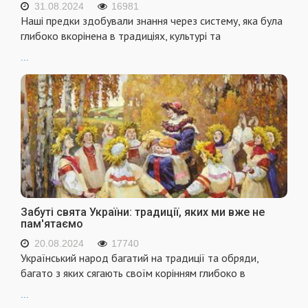
31.08.2024
16981
Наші предки здобували знання через систему, яка була
глибоко вкорінена в традиціях, культурі та
...
Забуті свята України: традиції, яких ми вже не
пам'ятаємо
20.08.2024
17740
Український народ багатий на традиції та обряди,
багато з яких сягають своїм корінням глибоко в
...