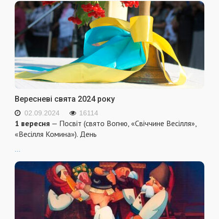
Вересневі свята 2024 року
02.09.2024
16114
1 вересня
— Посвіт (свято Вогню, «Свіччине Весілля»,
«Весілля Комина»). День
...