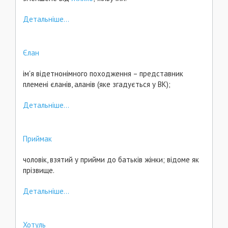
Детальніше...
Єлан
ім'я відетнонімного походження – представник
племені єланів, аланів (яке згадується у ВК);
Детальніше...
Приймак
чоловік, взятий у прийми до батьків жінки; відоме як
прізвище.
Детальніше...
Хотуль