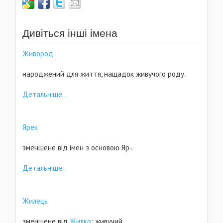
Дивіться інші імена
Живород
народжений для життя, нащадок живучого роду.
Детальніше...
Ярек
зменшене від імен з основою Яр-.
Детальніше...
Жилець
зменшене від
Жилко
; живучий.